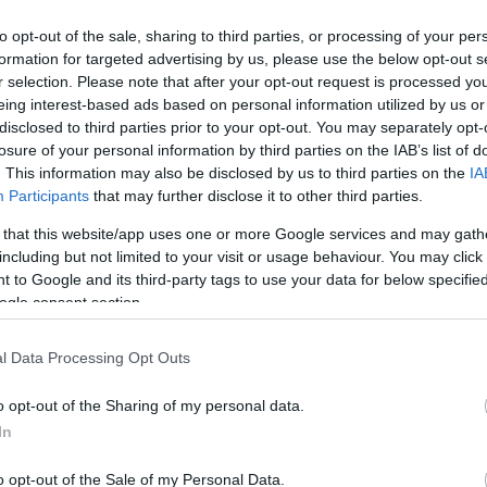
to opt-out of the sale, sharing to third parties, or processing of your per
formation for targeted advertising by us, please use the below opt-out s
r selection. Please note that after your opt-out request is processed y
eing interest-based ads based on personal information utilized by us or
disclosed to third parties prior to your opt-out. You may separately opt-
losure of your personal information by third parties on the IAB’s list of
. This information may also be disclosed by us to third parties on the
IA
Participants
that may further disclose it to other third parties.
 that this website/app uses one or more Google services and may gath
including but not limited to your visit or usage behaviour. You may click 
 to Google and its third-party tags to use your data for below specifi
ogle consent section.
l Data Processing Opt Outs
tó: Linda Nylind
o opt-out of the Sharing of my personal data.
In
mszédos, 360 ember befogadására alkalmas, apró vö
o opt-out of the Sale of my Personal Data.