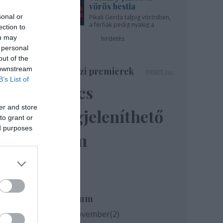
vörös bestia
sonal or
Pikali Gerda talpig vörösben,
a férfiak pedig nyakig a
ection to
pácban - az Újszínházban!
ou may
hirdetés
 personal
out of the
 downstream
Színházi premierek
B’s List of
Nincs
er and store
megjeleníthető
to grant or
ed purposes
elem
Archívum
rös
2020 november
(
2
)