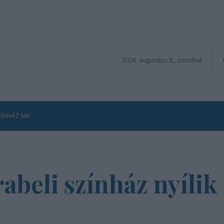
2026. augusztus 8., szombat
ZÍNHÁZ MA
abeli színház nyíli