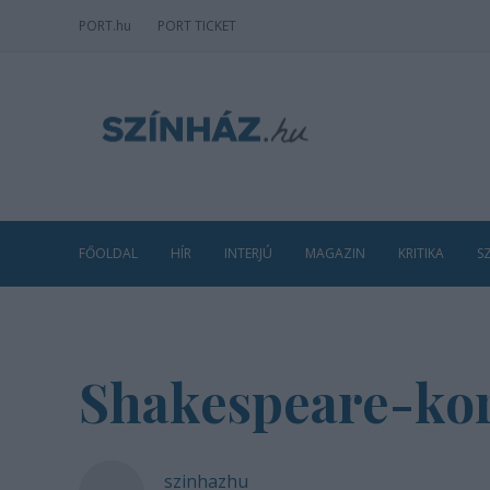
PORT
.hu
PORT TICKET
FŐOLDAL
HÍR
INTERJÚ
MAGAZIN
KRITIKA
S
Shakespeare-kor
szinhazhu