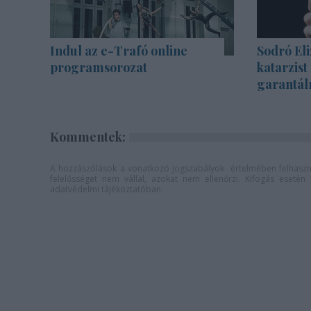
Indul az e-Trafó online
Sodró Eli
programsorozat
katarzist
garantál
Kommentek:
A hozzászólások a
vonatkozó jogszabályok
értelmében felhaszná
felelősséget nem vállal, azokat nem ellenőrzi. Kifogás eseté
adatvédelmi tájékoztatóban
.