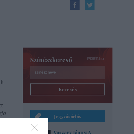
Színészkereső
ék
Keresés
tt
gja
Jegyvásárlás
an
Vaszary János: A