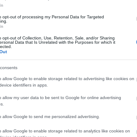
ja a közönséget, előadásainak nagy részét gyertyaf
In
it Királyi Operaházzal együttműködve mutatja be a 17.
ncesco Cavalli
L'Ormindo
című operáját. A repertoár
to opt-out of processing my Personal Data for Targeted
ing.
lliams
kurátorsága alatt megszülető koncertsorozat
In
 Steidl
és
John Etheridge
, valamint a kora - egy ny
o opt-out of Collection, Use, Retention, Sale, and/or Sharing
sztelt
Tunde Jegede
is színpadra lép. A 16. és 17. sz
ersonal Data that Is Unrelated with the Purposes for which it
lected.
 I Fagiolini énekegyüttes a korai 17. századi Velenc
Out
consents
truálása, de stílusa, festése és tölgyfaborítása
o allow Google to enable storage related to advertising like cookies on
nlóan kivitelezését a Jakab-korabeli stílust tükröz
evice identifiers in apps.
elkutatása előzte meg. A Globe közlése szerint a t
yokból és rendelkezésre álló saját eszközökből
o allow my user data to be sent to Google for online advertising
s.
to allow Google to send me personalized advertising.
z megalapítója, aki több évtizedet töltött azzal, h
neszánsz színházát. Az amerikai színész-rendező, aki
o allow Google to enable storage related to analytics like cookies on
ervezte, hogy egy Jakab-stílusú színpadot építenek