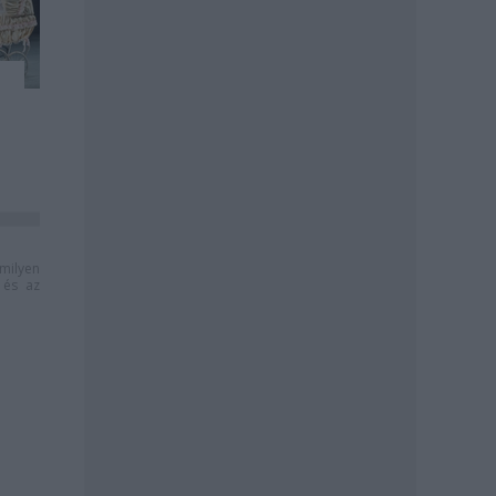
milyen
és az