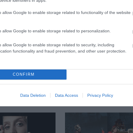
evice identifiers in apps.
 közönséget, de nyitott teteje miatt az évad csak
o allow Google to enable storage related to functionality of the website
Forrás
o allow Google to enable storage related to personalization.
o allow Google to enable storage related to security, including
cation functionality and fraud prevention, and other user protection.
CONFIRM
Data Deletion
Data Access
Privacy Policy