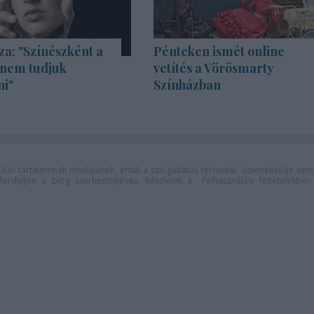
za: "Színészként a
Pénteken ismét online
 nem tudjuk
vetítés a Vörösmarty
ni"
Színházban
lói tartalomnak minősülnek, értük a
szolgáltatás technikai
üzemeltetője sem
n forduljon a blog szerkesztőjéhez. Részletek a
Felhasználási feltételekben