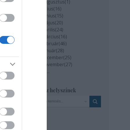
ény
2020 augusztus
(
1
)
2020 július
(
16
)
t
2020 június
(
15
)
2020 május
(
20
)
,
2020 április
(
24
)
ugat-
2020 március
(
16
)
ázadi
2020 február
(
46
)
éből
2020 január
(
28
)
2019 december
(
25
)
2019 november
(
27
)
Tovább
...
ő
öbb
Szinház helyszínek
ogy
 nem
 a