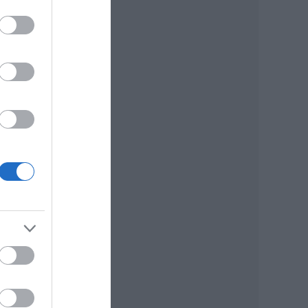
ruár
el,