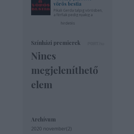
vörös bestia
Pikali Gerda talpig vörösben,
a férfiak pedig nyakig a
pácban - az Újszínházban!
hirdetés
Színházi premierek
Nincs
megjeleníthető
elem
Archívum
2020 november
(
2
)