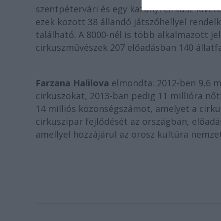
szentpétervári és egy kazanyi cirkusz kivét
ezek között 38 állandó játszóhellyel rendelk
található. A 8000-nél is több alkalmazott je
cirkuszművészek 207 előadásban 140 állatfa
Farzana Halilova
elmondta: 2012-ben 9,6 mil
cirkuszokat, 2013-ban pedig 11 millióra n
14 milliós közönségszámot, amelyet a cirkus
cirkuszipar fejlődését az országban, előad
amellyel hozzájárul az orosz kultúra nemze