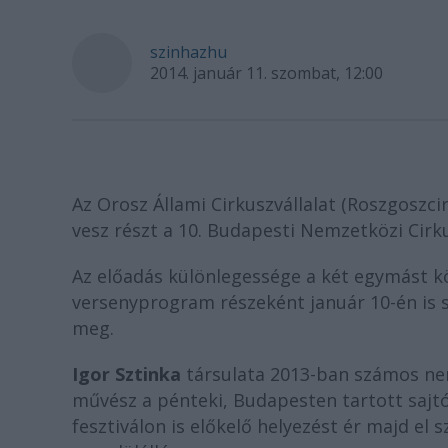
szinhazhu
2014. január 11. szombat, 12:00
Az Orosz Állami Cirkuszvállalat (Roszgoszci
vesz részt a 10. Budapesti Nemzetközi Cirku
Az előadás különlegessége a két egymást kö
versenyprogram részeként január 10-én is s
meg.
Igor Sztinka
társulata 2013-ban számos nemz
művész a pénteki, Budapesten tartott sajt
fesztiválon is előkelő helyezést ér majd el 