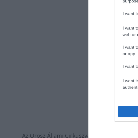
purpose
I want 
I want t
web or d
I want t
or app.
I want t
I want t
authenti
Az Orosz Állami Cirkuszvállalat 1992 óta fo