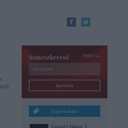
Színészkereső
a
Keresés
hető
Jegyvásárlás
n
Vaszary János: A