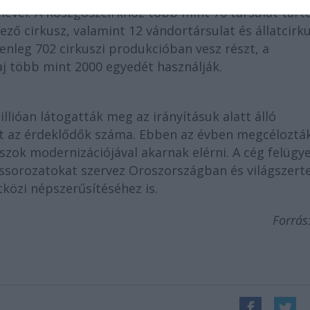
elével. A Roszgoszcirkhoz több mint 70 társulat tarto
ező cirkusz, valamint 12 vándortársulat és állatcirk
lenleg 702 cirkuszi produkcióban vesz részt, a
j több mint 2000 egyedét használják.
lióan látogatták meg az irányításuk alatt álló
őtt az érdeklődők száma. Ebben az évben megcéloztá
zok modernizációjával akarnak elérni. A cég felügye
ássorozatokat szervez Oroszországban és világszerte
tközi népszerűsítéséhez is.
Forrás