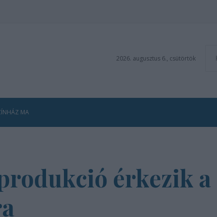
2026. augusztus 6., csütörtök
ZÍNHÁZ MA
produkció érkezik a
ra