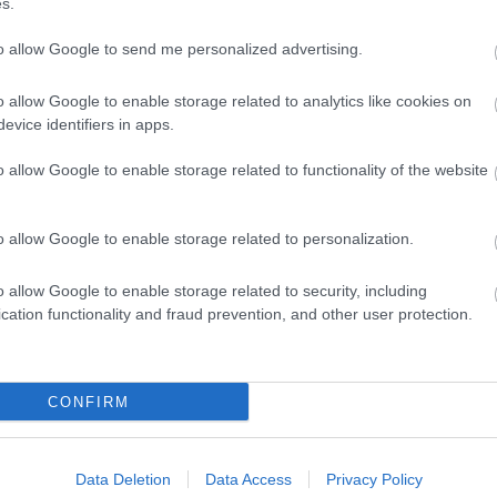
s.
to allow Google to send me personalized advertising.
o allow Google to enable storage related to analytics like cookies on
evice identifiers in apps.
o allow Google to enable storage related to functionality of the website
o allow Google to enable storage related to personalization.
o allow Google to enable storage related to security, including
cation functionality and fraud prevention, and other user protection.
CONFIRM
Data Deletion
Data Access
Privacy Policy
gja össze az oroszországi cirkuszokat két moszkvai, 