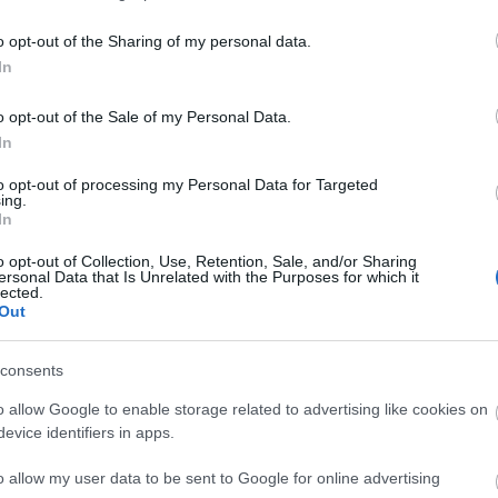
o opt-out of the Sharing of my personal data.
In
o opt-out of the Sale of my Personal Data.
 Oroszrúd. A kép forrása: circus.ru
In
to opt-out of processing my Personal Data for Targeted
ing.
eladata a nemzeti összetartozás erősítése is, ez az
In
 Ehhez a célkitűzéshez kapcsolódik az az
o opt-out of Collection, Use, Retention, Sale, and/or Sharing
t, amelyet először Portugáliában mutatnak be feb
ersonal Data that Is Unrelated with the Purposes for which it
lected.
Out
consents
 hogy az utánpótlás képzése nemcsak intézményes
, klub, egyesület is foglalkozik az ifjú tehetségekk
o allow Google to enable storage related to advertising like cookies on
evice identifiers in apps.
tnak be a különböző cirkuszi társulatokhoz.
o allow my user data to be sent to Google for online advertising
 Sztinka: Oroszrúd: