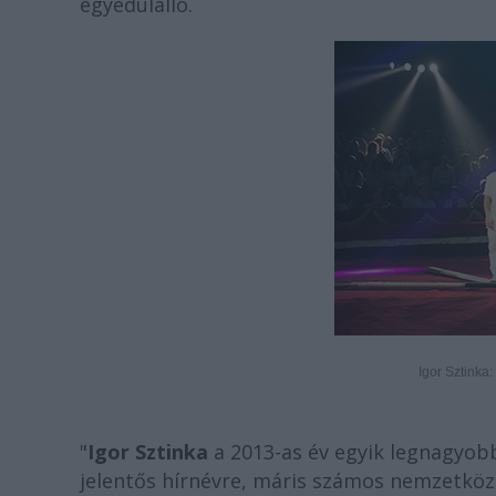
egyedülálló.
Igor Sztinka:
"
Igor Sztinka
a 2013-as év egyik legnagyobb
jelentős hírnévre, máris számos nemzetközi