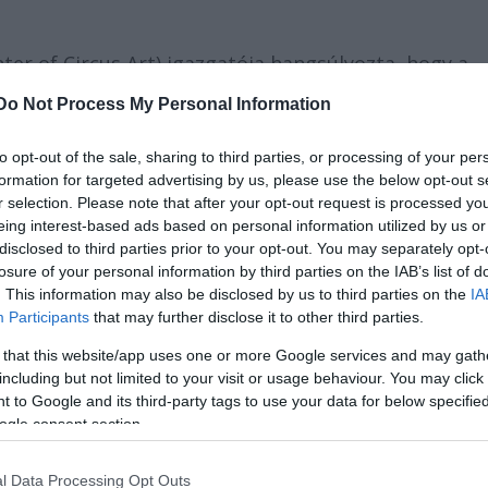
ter of Circus Art) igazgatója hangsúlyozta, hogy a
dásoknak köszönhetően nemcsak a kisgyerekes csal
Do Not Process My Personal Information
rációt is vissza tudták csábítani a cirkuszba.
to opt-out of the sale, sharing to third parties, or processing of your per
formation for targeted advertising by us, please use the below opt-out s
 az utcán, mi érdekli jelenleg a fiatalokat, milyen
r selection. Please note that after your opt-out request is processed y
ak. Így az aktuális divatirányzatokat igényes formá
eing interest-based ads based on personal information utilized by us or
disclosed to third parties prior to your opt-out. You may separately opt-
ncepciójukról.
losure of your personal information by third parties on the IAB’s list of
. This information may also be disclosed by us to third parties on the
IA
Participants
that may further disclose it to other third parties.
 that this website/app uses one or more Google services and may gath
including but not limited to your visit or usage behaviour. You may click 
 to Google and its third-party tags to use your data for below specifi
ogle consent section.
l Data Processing Opt Outs