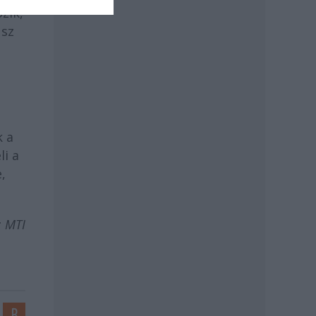
zik,
usz
k a
li a
,
: MTI