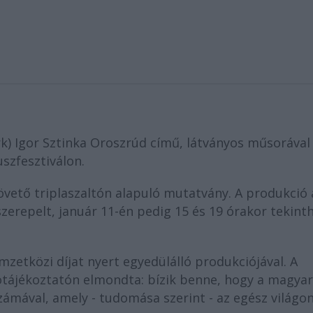
rk) Igor Sztinka Oroszrúd című, látványos műsorával
szfesztiválon.
vető triplaszaltón alapuló mutatvány. A produkció 
zerepelt, január 11-én pedig 15 és 19 órakor tekint
etközi díjat nyert egyedülálló produkciójával. A
ótájékoztatón elmondta: bízik benne, hogy a magyar
számával, amely - tudomása szerint - az egész világo