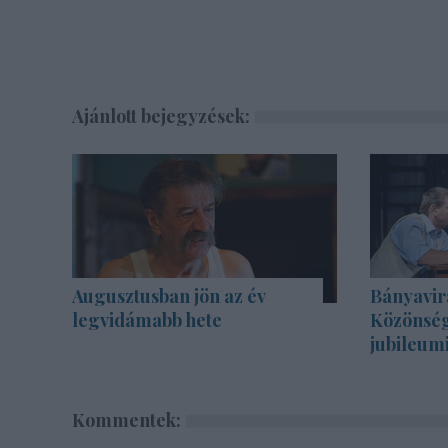
Ajánlott bejegyzések:
Augusztusban jön az év
Bányavir
legvidámabb hete
Közönség
jubileum
Kommentek: