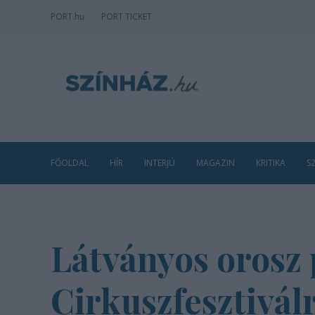
PORT
.hu
PORT TICKET
FŐOLDAL
HÍR
INTERJÚ
MAGAZIN
KRITIKA
S
Látványos orosz 
Cirkuszfesztivál