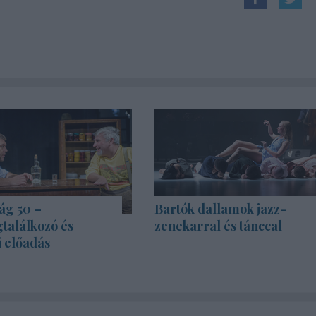
ág 50 –
Bartók dallamok jazz-
találkozó és
zenekarral és tánccal
i előadás