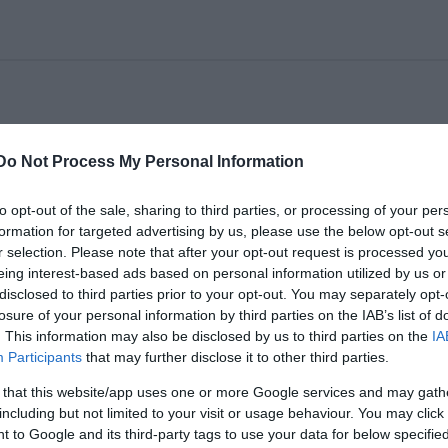
írű karmester a milánói Scalába, ahonnan 2005-ben
Do Not Process My Personal Information
neigazgatói székből.
to opt-out of the sale, sharing to third parties, or processing of your per
 szögezte le csütörtökön, hogy szó sem lehet
formation for targeted advertising by us, please use the below opt-out s
a arról, hogy mi igaz a sajtóban keringő
r selection. Please note that after your opt-out request is processed y
yek vissza a Scalába. Utálom a sajtó ostoba
eing interest-based ads based on personal information utilized by us or
disclosed to third parties prior to your opt-out. You may separately opt-
losure of your personal information by third parties on the IAB’s list of
. This information may also be disclosed by us to third parties on the
IA
Participants
that may further disclose it to other third parties.
 that this website/app uses one or more Google services and may gath
including but not limited to your visit or usage behaviour. You may click 
 to Google and its third-party tags to use your data for below specifi