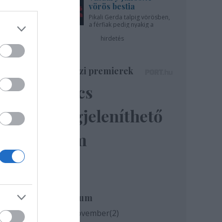
vörös bestia
Pikali Gerda talpig vörösben,
a férfiak pedig nyakig a
pácban - az Újszínházban!
hirdetés
Színházi premierek
Nincs
io
sa,
megjeleníthető
ardo
elem
: MTI
Archívum
2020 november
(
2
)