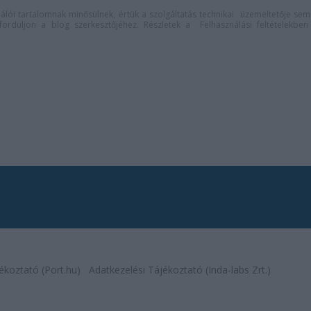
lói tartalomnak minősülnek, értük a
szolgáltatás technikai
üzemeltetője sem
n forduljon a blog szerkesztőjéhez. Részletek a
Felhasználási feltételekben
ékoztató (Port.hu)
Adatkezelési Tájékoztató (Inda-labs Zrt.)