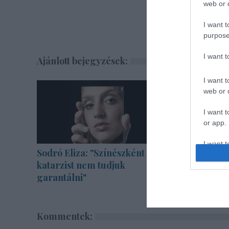
web or d
I want t
purpose
I want 
Ajánlott bejegyzések:
I want t
web or d
I want t
or app.
I want t
Sodró Eliza: "Színészként a
"Csak en
katarzist nem tudjuk
határon, 
I want t
garantálni"
authenti
Kommentek: