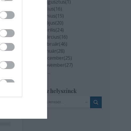
2020 augusztus
(
1
)
2020 július
(
16
)
2020 június
(
15
)
2020 május
(
20
)
2020 április
(
24
)
2020 március
(
16
)
2020 február
(
46
)
2020 január
(
28
)
2019 december
(
25
)
2019 november
(
27
)
Tovább
...
Szinház helyszínek