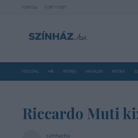
PORT
.hu
PORT TICKET
FŐOLDAL
HÍR
INTERJÚ
MAGAZIN
KRITIKA
S
Riccardo Muti kiz
szinhazhu