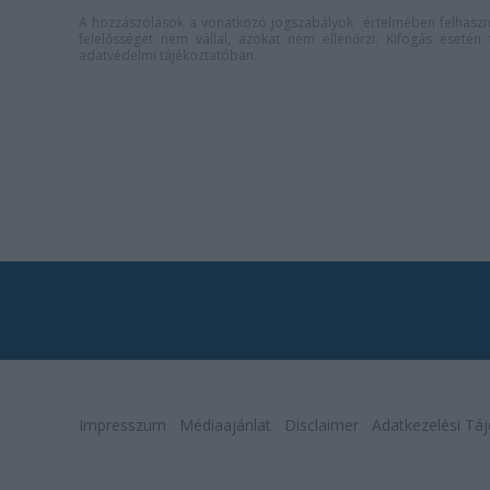
A hozzászólások a
vonatkozó jogszabályok
értelmében felhaszná
felelősséget nem vállal, azokat nem ellenőrzi. Kifogás eseté
adatvédelmi tájékoztatóban
.
Impresszum
Médiaajánlat
Disclaimer
Adatkezelési Táj