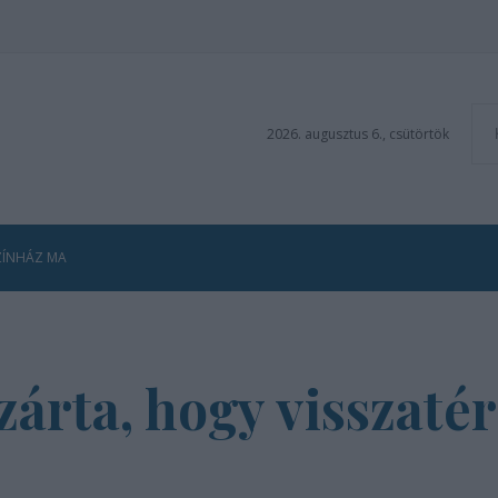
2026. augusztus 6., csütörtök
ZÍNHÁZ MA
árta, hogy visszatér