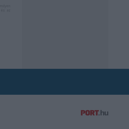
milyen
és az