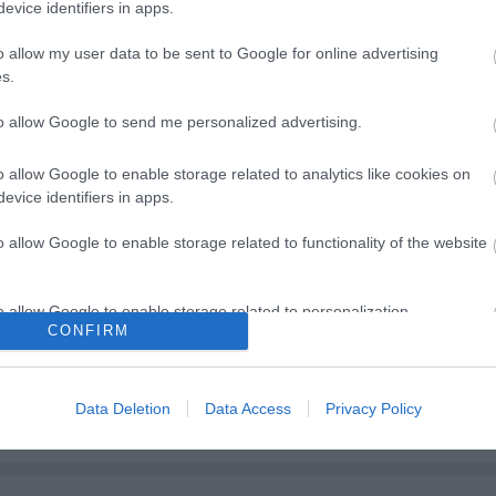
evice identifiers in apps.
o allow my user data to be sent to Google for online advertising
s.
to allow Google to send me personalized advertising.
o allow Google to enable storage related to analytics like cookies on
evice identifiers in apps.
o allow Google to enable storage related to functionality of the website
o allow Google to enable storage related to personalization.
gedjenek át a
Új bemutatóra készül a
CONFIRM
jövünk!"
Veszprémi Petőfi Színház
o allow Google to enable storage related to security, including
cation functionality and fraud prevention, and other user protection.
Data Deletion
Data Access
Privacy Policy