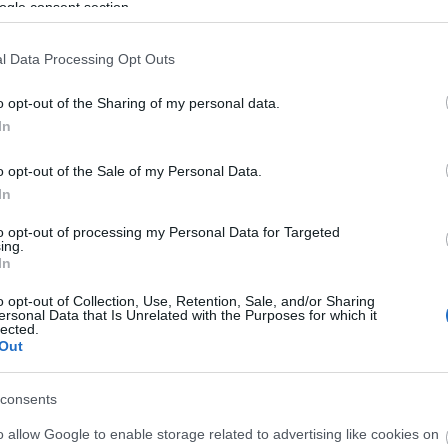
ogle consent section.
l Data Processing Opt Outs
o opt-out of the Sharing of my personal data.
In
ttak a világ egyik legjelentősebb operaházának
o opt-out of the Sale of my Personal Data.
 ki, hogy olyan sztárdirigensek, mint
Muti
és
Claud
In
A ház 2014. október 1-jén hivatalba lépő új intendán
to opt-out of processing my Personal Data for Targeted
 tett említést, hogy már beszélt is telefonon
Ricc
ing.
In
o opt-out of Collection, Use, Retention, Sale, and/or Sharing
ersonal Data that Is Unrelated with the Purposes for which it
Forrás
lected.
Out
consents
o allow Google to enable storage related to advertising like cookies on