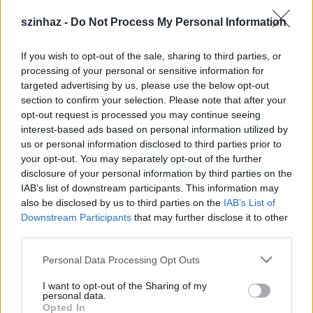
szinhaz -
Do Not Process My Personal Information
If you wish to opt-out of the sale, sharing to third parties, or
processing of your personal or sensitive information for
targeted advertising by us, please use the below opt-out
section to confirm your selection. Please note that after your
opt-out request is processed you may continue seeing
interest-based ads based on personal information utilized by
us or personal information disclosed to third parties prior to
your opt-out. You may separately opt-out of the further
disclosure of your personal information by third parties on the
IAB’s list of downstream participants. This information may
Bíró Kriszta
,
Bartsch Kata
és
Kovács Patrícia
also be disclosed by us to third parties on the
IAB’s List of
Örkény István
egyperceseit adja elő a nézők aktív
Downstream Participants
that may further disclose it to other
közreműködésével: az előadás meghatározott
third parties.
pontjain az elhangzó novellák sorrendjét és előadóik
nevét a közönség kalapból sorsolja ki. A színésznők
Please note that this website/app uses one or more Google
Personal Data Processing Opt Outs
erre az estére kedvenc „
Örkényeiket
” hozzák
services and may gather and store information including but
magukkal a közös játékhoz.
not limited to your visit or usage behaviour. You may click to
I want to opt-out of the Sharing of my
personal data.
grant or deny consent to Google and its third-party tags to
Opted In