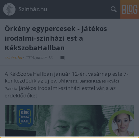
Színház.hu
Örkény egypercesek - Játékos
irodalmi-színházi est a
KékSzobaHallban
szinhazhu
•
2014. január 12.
A KékSzobaHallban január 12-én, vasárnap este 7-
kor kezdődik az új év:
Bíró Kriszta, Bartsch Kata és Kovács
játékos irodalmi-színházi esttel várja az
Patrícia
érdeklődőket.