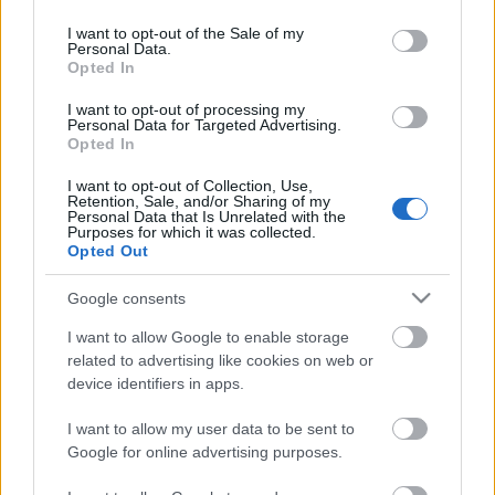
use your data for below specified purposes in below Google
Az előadás időpontja:
január 12. 19:00
consent section.
I want to opt-out of the Sale of my
Personal Data.
Opted In
Helyszín: Budapest Jazz Club, XIII. Bp. Hollán Ernő u.
7.
I want to opt-out of processing my
Personal Data for Targeted Advertising.
Opted In
I want to opt-out of Collection, Use,
Retention, Sale, and/or Sharing of my
Personal Data that Is Unrelated with the
Purposes for which it was collected.
Opted Out
Google consents
Ajánlott bejegyzések:
I want to allow Google to enable storage
related to advertising like cookies on web or
device identifiers in apps.
Rögtön dupla premierrel kezdi az új
évadot a Radnóti
I want to allow my user data to be sent to
Google for online advertising purposes.