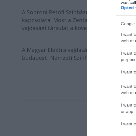
was col
Opted 
A Soproni Petőfi Színháznak több határon t
kapcsolata. Most a Zentai Magyar Kamarasz
Google 
vajdasági társulat a következő évadban v
I want t
web or d
A Magyar Elektra vajdasági bemutatóit a Ne
I want t
budapesti Nemzeti Színházban is vendégsze
purpose
I want 
I want t
web or d
I want t
or app.
I want t