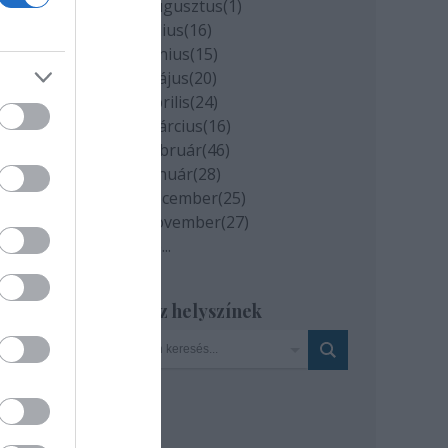
2020 augusztus
(
1
)
2020 július
(
16
)
van
2020 június
(
15
)
 a
2020 május
(
20
)
2020 április
(
24
)
2020 március
(
16
)
2020 február
(
46
)
2020 január
(
28
)
2019 december
(
25
)
2019 november
(
27
)
: MTI
Tovább
...
Szinház helyszínek