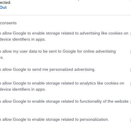
lected.
Out
úli művészeti és kulturális intézménnyel, műhellyel 
ínházzal is kötnek együttműködési megállapodást,
consents
endégszerepel majd Sopronban.
o allow Google to enable storage related to advertising like cookies on
evice identifiers in apps.
mzeti Kulturális Alap is támogatta. A produkció a
o allow my user data to be sent to Google for online advertising
repel tavasszal.
s.
Forrás
to allow Google to send me personalized advertising.
o allow Google to enable storage related to analytics like cookies on
evice identifiers in apps.
o allow Google to enable storage related to functionality of the website
o allow Google to enable storage related to personalization.