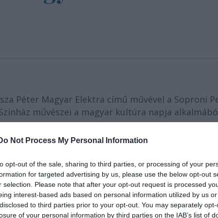
za Péter Magyar Elektra című művével a Soproni Pe
 Színház művészei a magyar kultúra napja alkalmábó
, Bácsfeketehegyen és Adán láthatja a közönség -
Do Not Process My Personal Information
ház igazgatója az MTI-vel.
to opt-out of the sale, sharing to third parties, or processing of your per
n január 19-én, Szabadkán 20-án, Bácsfeketehegyen 
formation for targeted advertising by us, please use the below opt-out s
napján mutatják be. A produkcióban többek között
r selection. Please note that after your opt-out request is processed y
szlót, Molnár Anikót, Ács Tamást, Szlúka Brigittát
eing interest-based ads based on personal information utilized by us or
disclosed to third parties prior to your opt-out. You may separately opt-
ót
láthatja a közönség.
losure of your personal information by third parties on the IAB’s list of