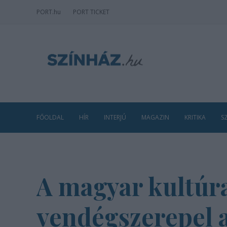
PORT
.hu
PORT TICKET
FŐOLDAL
HÍR
INTERJÚ
MAGAZIN
KRITIKA
S
A magyar kultúra
vendégszerepel 