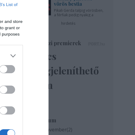
vörös bestia
B’s List of
Pikali Gerda talpig vörösben,
a férfiak pedig nyakig a
pácban - az Újszínházban!
er and store
hirdetés
to grant or
ed purposes
Színházi premierek
Nincs
megjeleníthető
elem
Archívum
2020 november
(
2
)