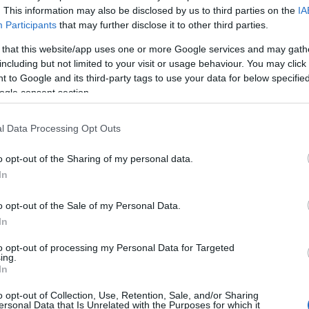
. This information may also be disclosed by us to third parties on the
IA
Participants
that may further disclose it to other third parties.
 that this website/app uses one or more Google services and may gath
including but not limited to your visit or usage behaviour. You may click 
 to Google and its third-party tags to use your data for below specifi
ogle consent section.
l Data Processing Opt Outs
o opt-out of the Sharing of my personal data.
In
o opt-out of the Sale of my Personal Data.
In
to opt-out of processing my Personal Data for Targeted
y megtiszteltetés, hogy a magyar kultúra napja
ing.
sza Péter Elektra-átirata ráadásul olyan mű, amely
In
zú időre feledésbe merült - tette hozzá.
o opt-out of Collection, Use, Retention, Sale, and/or Sharing
ersonal Data that Is Unrelated with the Purposes for which it