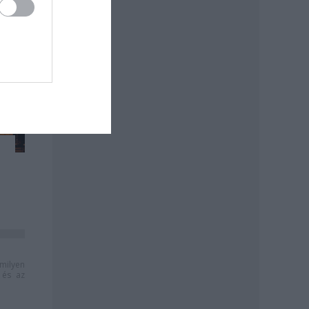
milyen
és az