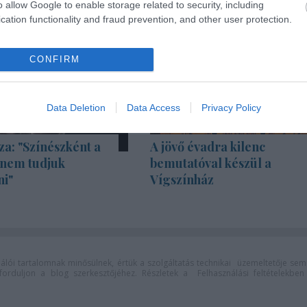
o allow Google to enable storage related to security, including
cation functionality and fraud prevention, and other user protection.
CONFIRM
Data Deletion
Data Access
Privacy Policy
za: "Színészként a
A jövő évadra kilenc
 nem tudjuk
bemutatóval készül a
ni"
Vígszínház
lói tartalomnak minősülnek, értük a
szolgáltatás technikai
üzemeltetője sem
n forduljon a blog szerkesztőjéhez. Részletek a
Felhasználási feltételekben