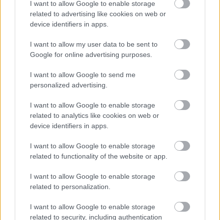
I want to allow Google to enable storage
elkészült fotóig tart. Általában ’madaraknak’ nevezik
related to advertising like cookies on web or
őket. Általában romos épületeket választok helyszínül. A
device identifiers in apps.
Trafó épülete megfogott. Úgy gondoltam, a formák,
alakok, amiket festek, képesek összhangot alkotni az
I want to allow my user data to be sent to
épülettel. Viszik, tartják a homlokzaton elhelyezett
Google for online advertising purposes.
betűket.” (Slow)
I want to allow Google to send me
personalized advertising.
I want to allow Google to enable storage
related to analytics like cookies on web or
device identifiers in apps.
I want to allow Google to enable storage
related to functionality of the website or app.
I want to allow Google to enable storage
related to personalization.
I want to allow Google to enable storage
related to security, including authentication