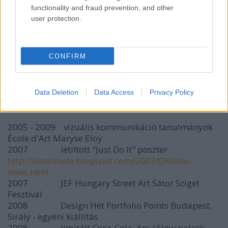
functionality and fraud prevention, and other
user protection.
A 3. helyezett
CONFIRM
Slow munkásságáról:
Data Deletion
Data Access
Privacy Policy
2004 óta fest falakra
2005 - 2009 vizuális kommunikáció tanulmányok
École d'Art Maryse Eloy
2007 letiltott "Just Do It" poszter
http://slowmade.blogspot.com/2007/09/slow-
news.html
2007 JEF Hungary Street Art Sátor Sziget
Fesztivál
2008 Design Hét Portfolio Points Budapest,
Sirály - egyéni kiállítás
2008 limitált Coca-Cola, Arc / Slow palack