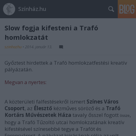
Színház.hu
Slow fogja kifesteni a Trafó
homlokzatát
szinhazhu
•
2014. január 13.
Győztest hirdettek a Trafó homlokzatfestési kreatív
pályázatán.
Megvan a nyertes:
A közterületi falfestésekről ismert
Színes Város
Csoport
, az
Élesztő
kézműves söröző és a
Trafó
Kortárs Művészetek Háza
tavaly ősszel fogott
,
össze
hogy a Trafó Tűzoltó utcai homlokzatának kreatív
kifestésével színesebbé tegye a Trafót és
Ferencvárost. A pályázat kiírásának célja az volt,