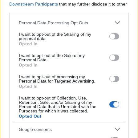
Downstream Participants
that may further disclose it to other
third parties.
Please note that this website/app uses one or more Google
Personal Data Processing Opt Outs
services and may gather and store information including but
not limited to your visit or usage behaviour. You may click to
I want to opt-out of the Sharing of my
personal data.
grant or deny consent to Google and its third-party tags to
Opted In
use your data for below specified purposes in below Google
consent section.
A 2. helyezett
I want to opt-out of the Sale of my
Personal Data.
Opted In
I want to opt-out of processing my
Az első helyezett Slow alkotása tavasszal kerül ki a
Personal Data for Targeted Advertising.
Opted In
Trafó homlokzatára. A nyertes alkotó
munkásságáról és a témaválasztásáról elmondta:
I want to opt-out of Collection, Use,
Retention, Sale, and/or Sharing of my
Personal Data that Is Unrelated with the
„Elhelyezem a környezetben a formákat, amiket már jó
Purposes for which it was collected.
pár éve festek, fújok. Nem próbálom meghatározni,
Opted Out
hogy graffiti vagy street art, amit csinálok. Az a fontos,
hogy hozzátegyek a térhez, az épülethez. Egy kép
Google consents
elkészítése a helyszín keresésével indul, és egészen az