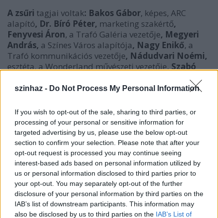
A zsűri
tagjai voltak
:
Bakos Gábor
, képes, ARC
alapító
, Dr. Bíró Péter,
marketing szakértő
,
Fenyvesi Áron
, a Trafó Galéria vezetője
, Megyeri
András,
a Színes Város alapítója
, Nagy Enikő
, a
Trafó kommunikációs vezetője
, Nádudvari Noémi,
esztéta, a Wonderland művészeti vezetője
, Szabó
György,
a Trafó menedzser-igazgatója
, Szűcs
Balázs
főépítész, Ferencváros
, Tóth Imre,
az Élesztő
szinhaz -
Do Not Process My Personal Information
tulajdonosa
If you wish to opt-out of the sale, sharing to third parties, or
processing of your personal or sensitive information for
targeted advertising by us, please use the below opt-out
section to confirm your selection. Please note that after your
opt-out request is processed you may continue seeing
interest-based ads based on personal information utilized by
us or personal information disclosed to third parties prior to
your opt-out. You may separately opt-out of the further
disclosure of your personal information by third parties on the
IAB’s list of downstream participants. This information may
also be disclosed by us to third parties on the
IAB’s List of