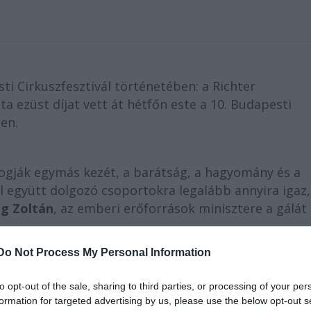
ti Cirkuszfesztivál történetében: a Richter
ta ezüst díjat vett át hétfőn este a 10. Budapesti
en.
 fogják egymás kezét, a barátság, a hagyomány és a
ól együtt dolgozó csoportokra legalább annyira igaz,
g Zoltán
, az emberi erőforrások minisztere a gálát
Do Not Process My Personal Information
fesztivál legkiemelkedőbb produkcióiból. A műsor v
istacsoportnak, a
Casselly
család tagjainak elefánt
to opt-out of the sale, sharing to third parties, or processing of your per
gdao
csoportnak, rúdakrobata produkciójáért.
formation for targeted advertising by us, please use the below opt-out s