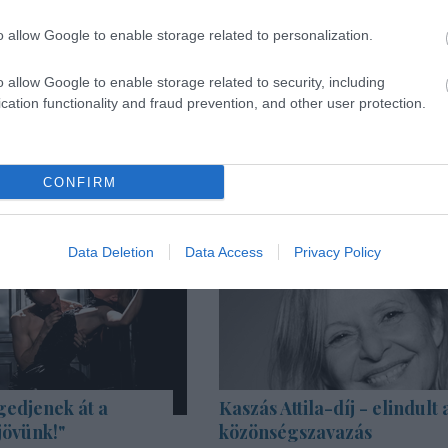
o allow Google to enable storage related to personalization.
o allow Google to enable storage related to security, including
cation functionality and fraud prevention, and other user protection.
CONFIRM
Data Deletion
Data Access
Privacy Policy
gedjenek át a
Kaszás Attila-díj - elindult 
jövünk!"
közönségszavazás