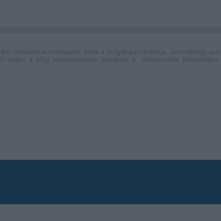
lói tartalomnak minősülnek, értük a
szolgáltatás technikai
üzemeltetője sem
n forduljon a blog szerkesztőjéhez. Részletek a
Felhasználási feltételekben