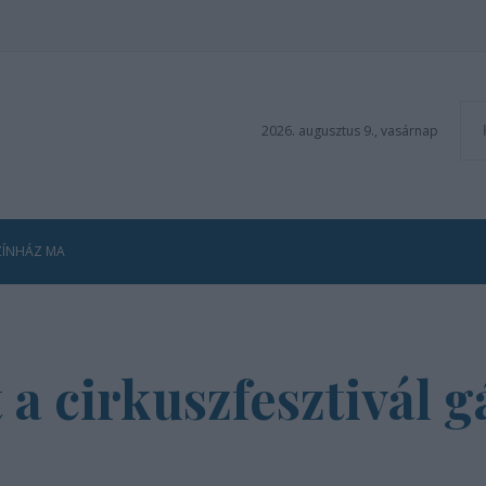
2026. augusztus 9., vasárnap
ZÍNHÁZ MA
 a cirkuszfesztivál g