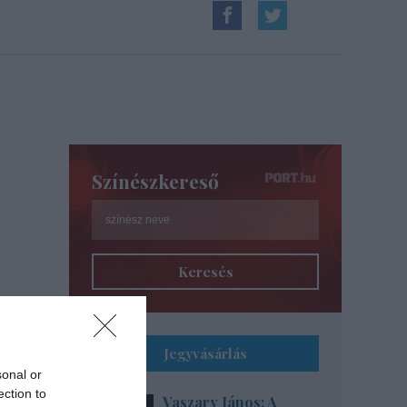
Színészkereső
Keresés
égén
Jegyvásárlás
sonal or
ection to
Vaszary János: A