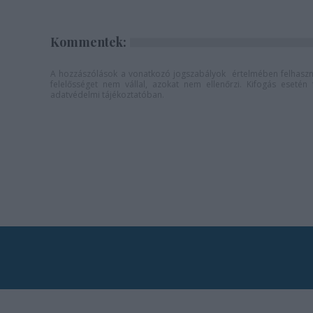
Kommentek:
A hozzászólások a
vonatkozó jogszabályok
értelmében felhaszná
felelősséget nem vállal, azokat nem ellenőrzi. Kifogás eseté
adatvédelmi tájékoztatóban
.