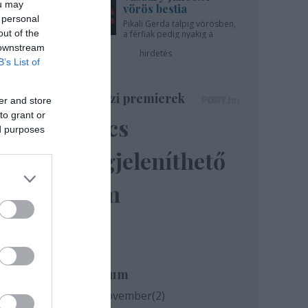
ou may
vörös bestia
 personal
Pikali Gerda talpig vörösben,
out of the
a férfiak pedig nyakig a
pácban - az Újszínházban!
 downstream
hirdetés
B’s List of
Színházi premierek
er and store
to grant or
Nincs
ed purposes
megjeleníthető
elem
Archívum
2020 november
(
2
)