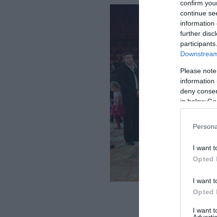
confirm you
continue se
information 
further disc
participants
Downstream 
Please note
information 
deny consent
in below Go
Persona
I want t
Opted 
I want t
Fotó
Opted 
I want 