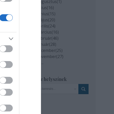
2020 augusztus
(
1
)
2020 július
(
16
)
2020 június
(
15
)
2020 május
(
20
)
2020 április
(
24
)
e
2020 március
(
16
)
2020 február
(
46
)
2020 január
(
28
)
2019 december
(
25
)
át
2019 november
(
27
)
nöke,
Tovább
...
zsef
,
Szinház helyszínek
ció
: MTI