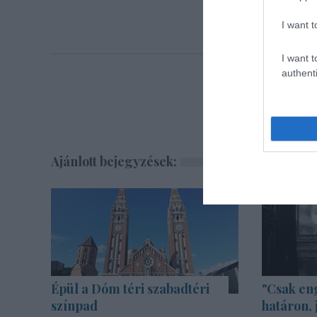
I want t
I want t
authenti
Ajánlott bejegyzések:
Épül a Dóm téri szabadtéri
"Csak en
színpad
határon, 