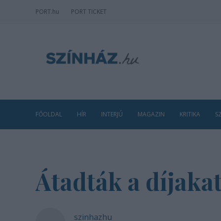
PORT
.hu
PORT TICKET
FŐOLDAL
HÍR
INTERJÚ
MAGAZIN
KRITIKA
S
Átadták a díjakat
szinhazhu