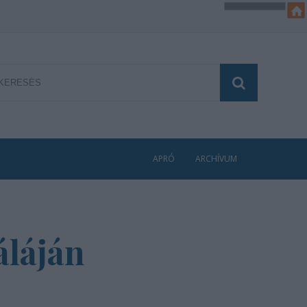
APRÓ
ARCHÍVUM
áláján