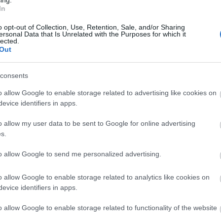
ing.
ó
és csoportja, a romániai
Trio Stoian
rúdakrobata
In
ta számáért.
o opt-out of Collection, Use, Retention, Sale, and/or Sharing
ersonal Data that Is Unrelated with the Purposes for which it
lected.
Out
a portugál komikus
Cesar Dias
, az ukrán
Duo Mayb
krobatika számot előadó
Ambra és Ives Nicols
.
consents
o allow Google to enable storage related to advertising like cookies on
met László
a Maciva Cirkuszművész Életmű Különdíj
evice identifiers in apps.
lett
L. Simon László
, a Nemzeti Kulturális Alap alel
o allow my user data to be sent to Google for online advertising
,
Kriza Zsigmond
, a Maciva igazgatója és
Richter Jó
s.
to allow Google to send me personalized advertising.
sztiválon csaknem 20 országból több mint 30 produk
o allow Google to enable storage related to analytics like cookies on
evice identifiers in apps.
o allow Google to enable storage related to functionality of the website
Forrás