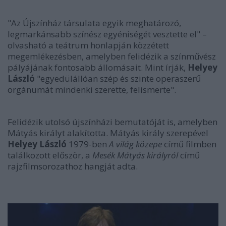
"Az Újszínház társulata egyik meghatározó,
legmarkánsabb színész egyéniségét vesztette el" –
olvasható a teátrum honlapján közzétett
megemlékezésben, amelyben felidézik a színművész
pályájának fontosabb állomásait. Mint írják,
Helyey
László
"egyedülállóan szép és szinte operaszerű
orgánumát mindenki szerette, felismerte".
Felidézik utolsó újszínházi bemutatóját is, amelyben
Mátyás királyt alakította. Mátyás király szerepével
Helyey László
1979-ben
A világ közepe
című filmben
találkozott először, a
Mesék Mátyás királyról
című
rajzfilmsorozathoz hangját adta.