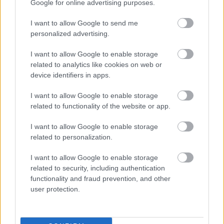
Már főiskolásként filmezni is kezdett: Köcsög Pistát
Google for online advertising purposes.
játszotta
A törökfejes kopjá
ban, szatirikus szerepet
alakított a
I want to allow Google to send me
Bástyasétány '74
-ben. Az
Akli Miklós
című
personalized advertising.
Mikszáth-adaptációban Ferenc császár volt, majd
Csáky gróf az
Érzékeny búcsú a fejedelemtől
című
I want to allow Google to enable storage
filmben. Szerepelt a
Hajnali háztetők
(1986), a
related to analytics like cookies on web or
Szamba
(1995) és a
Honfoglalás
(1996) című
device identifiers in apps.
filmekben. A televízióban eljátszotta a
Volpone
egyik
főszerepét is. 2012-ben a Gyulai Várszínház Havasi
I want to allow Google to enable storage
István-díjban részesítette a színművészt.
related to functionality of the website or app.
I want to allow Google to enable storage
Helyey László
mintegy félszáz filmben és csaknem
related to personalization.
száz színdarabban játszott, emellett kedvelt
szinkronhang volt: az ő hangján szólal meg
I want to allow Google to enable storage
rendszeresen
Gérard Depardieu
és
Donald
related to security, including authentication
Sutherland
, emellett maradandót alkotott
Morgan
functionality and fraud prevention, and other
Freeman
hangjaként a
Hetedik
című filmben,
user protection.
valamint
Michael Gambon
magyar hangját is ő
adta
A szakács, a tolvaj, a feleség és a szeretője
című
Peter Greenaway
-filmben.