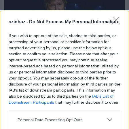
szinhaz -
Do Not Process My Personal Information
If you wish to opt-out of the sale, sharing to third parties, or
processing of your personal or sensitive information for
targeted advertising by us, please use the below opt-out
section to confirm your selection. Please note that after your
opt-out request is processed you may continue seeing
interest-based ads based on personal information utilized by
us or personal information disclosed to third parties prior to
your opt-out. You may separately opt-out of the further
disclosure of your personal information by third parties on the
IAB’s list of downstream participants. This information may
also be disclosed by us to third parties on the
IAB’s List of
Downstream Participants
that may further disclose it to other
third parties.
Please note that this website/app uses one or more Google
Personal Data Processing Opt Outs
services and may gather and store information including but
Helyey László
1948. május 21-én született