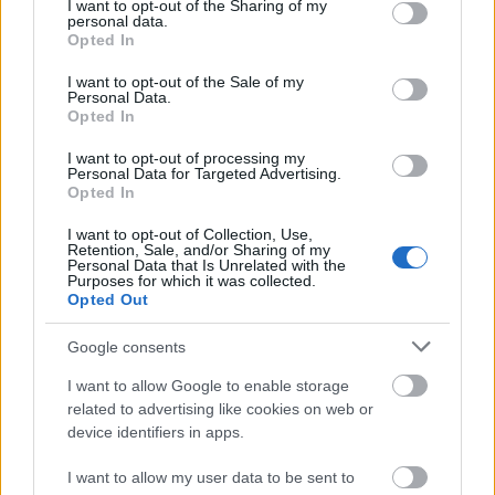
not limited to your visit or usage behaviour. You may click to
I want to opt-out of the Sharing of my
Budapesten. A színészi pálya megalapozásaként
personal data.
grant or deny consent to Google and its third-party tags to
Opted In
1968-ban amatőr színészként játszott az Universitas
use your data for below specified purposes in below Google
Együttesben.
consent section.
I want to opt-out of the Sale of my
Personal Data.
Opted In
A Színház- és Filmművészeti Főiskolán 1975-ben
I want to opt-out of processing my
szerzett diplomát, majd a kaposvári Csiky Gergely
Personal Data for Targeted Advertising.
Színházhoz szerződött, 1978-tól a Nemzeti, 1982-től
Opted In
a Katona József Színház alapító tagja volt. 1984-től
ismét Kaposváron szerepelt, később Pécsett és
I want to opt-out of Collection, Use,
Retention, Sale, and/or Sharing of my
Szolnokon játszott, 1992 és 1996 között a Budapesti
Personal Data that Is Unrelated with the
Purposes for which it was collected.
Kamaraszínház tagja volt.
Opted Out
Google consents
Karakterszínészként komikus és komoly hangvételű
színművekben egyaránt játszott, szerepei között van
I want to allow Google to enable storage
Pozzo (Beckett:
Godot-ra várva
), Cyrano de Bergerac
related to advertising like cookies on web or
(Rostand:
Cyrano
), Lvov doktor (Csehov:
Ivanov
).
device identifiers in apps.
I want to allow my user data to be sent to