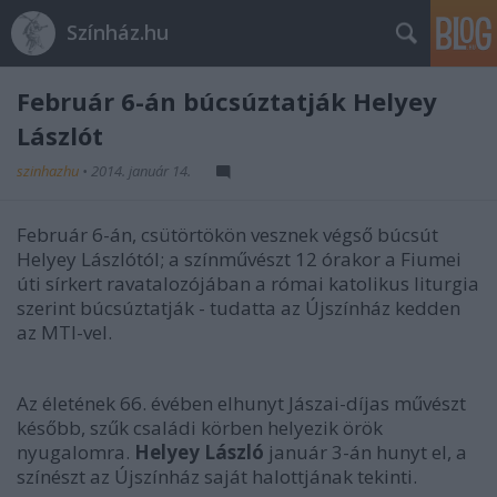
Színház.hu
Február 6-án búcsúztatják Helyey
Lászlót
szinhazhu
•
2014. január 14.
Február 6-án, csütörtökön vesznek végső búcsút
Helyey Lászlótól; a színművészt 12 órakor a Fiumei
úti sírkert ravatalozójában a római katolikus liturgia
szerint búcsúztatják - tudatta az Újszínház kedden
az MTI-vel.
Az életének 66. évében elhunyt Jászai-díjas művészt
később, szűk családi körben helyezik örök
nyugalomra.
Helyey László
január 3-án hunyt el, a
színészt az Újszínház saját halottjának tekinti.