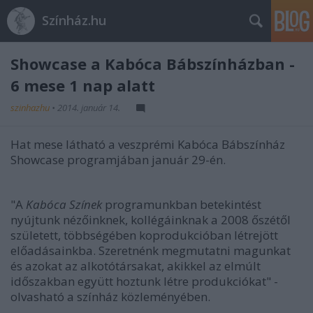
Színház.hu
Showcase a Kabóca Bábszínházban -
6 mese 1 nap alatt
szinhazhu
•
2014. január 14.
Hat mese látható a veszprémi Kabóca Bábszínház
Showcase programjában január 29-én.
"A
Kabóca Színek
programunkban betekintést
nyújtunk nézőinknek, kollégáinknak a 2008 őszétől
született, többségében koprodukcióban létrejött
előadásainkba. Szeretnénk megmutatni magunkat
és azokat az alkotótársakat, akikkel az elmúlt
időszakban együtt hoztunk létre produkciókat" -
olvasható a színház közleményében.