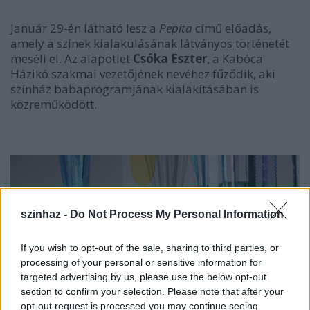
Január 29-én látható lesz a
Pepita
című előadás,
amely a színek kialakulásának látványos történetét
meséli el. Az alapötlet
Csóka Eszter
, a Kabóca
Házikó szakmai vezetőjének nevéhez fűződik, aki
színház babaprogramjának kialakításában is
közreműködött.
szinhaz -
Do Not Process My Personal Information
If you wish to opt-out of the sale, sharing to third parties, or
processing of your personal or sensitive information for
targeted advertising by us, please use the below opt-out
section to confirm your selection. Please note that after your
opt-out request is processed you may continue seeing