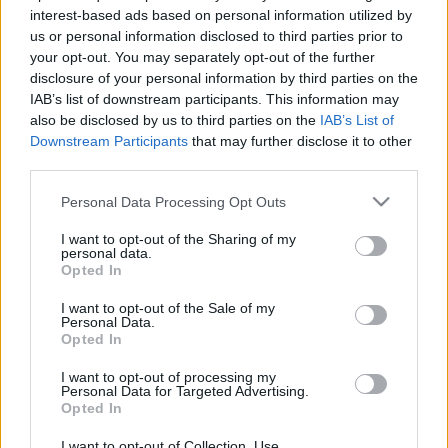
interest-based ads based on personal information utilized by
us or personal information disclosed to third parties prior to
your opt-out. You may separately opt-out of the further
disclosure of your personal information by third parties on the
Fotó: Vásárhelyi Dániel
IAB’s list of downstream participants. This information may
also be disclosed by us to third parties on the
IAB’s List of
Downstream Participants
that may further disclose it to other
A második előadás a
Teremtésmese
: a produkció az
third parties.
Écsi Gyöngyi
mesemondó által gyűjtött és
összeállított irodalmi (népköltészeti) és zenei
Please note that this website/app uses one or more Google
Personal Data Processing Opt Outs
anyagból készült lemez bábos feldolgozása. Az
services and may gather and store information including but
előadás az Árgyélus Polgári Társulás és a Kabóca
not limited to your visit or usage behaviour. You may click to
I want to opt-out of the Sharing of my
personal data.
Bábszínház együttműködésében jött létre a Nemzeti
grant or deny consent to Google and its third-party tags to
Opted In
Kulturális Alap (NKA) és az Emberi Erőforrások
use your data for below specified purposes in below Google
Minisztériuma támogatásával.
consent section.
I want to opt-out of the Sale of my
Personal Data.
Opted In
Látható lesz a nemzetközi sikereket elért
Ha Dede
I want to opt-out of processing my
darab, a belga Theater De Spiegel társulatával
Personal Data for Targeted Advertising.
létrehozott babaszínházi előadás is, amely
Opted In
"beutazta" szinte az egész világot.
I want to opt-out of Collection, Use,