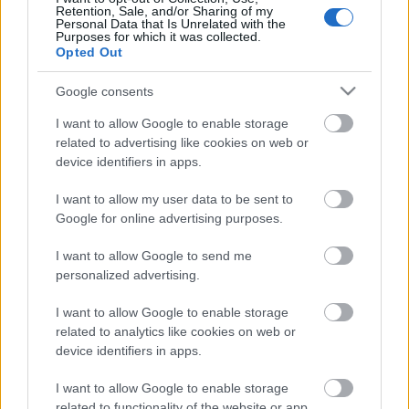
Retention, Sale, and/or Sharing of my
Personal Data that Is Unrelated with the
Purposes for which it was collected.
A
Volt egyszer egy…
című előadását is játssza a
Opted Out
Kabóca; az Ibby-díjas
Máté Angi
meséinek
feldolgozása az Aranyszamár Színházzal közös
Google consents
produkcióként született az NKA támogatásával.
I want to allow Google to enable storage
related to advertising like cookies on web or
A
Hüvelyk Matyi
című előadásban több egyetemi
device identifiers in apps.
hallgató vett részt; a darab szerepelt az VI. Kaposvári
I want to allow my user data to be sent to
Gyermekszínházi Biennálén is.
Google for online advertising purposes.
I want to allow Google to send me
A fán lakó gyermekek című produkcióban a
personalized advertising.
Magyarországon élő amerikai származású zenész,
Danny Bain
afrikai mesét ad elő magyarul, s egy
I want to allow Google to enable storage
balafon nevű, egészen különleges hangszeren.
related to analytics like cookies on web or
device identifiers in apps.
I want to allow Google to enable storage
Forrás: MTI
related to functionality of the website or app.