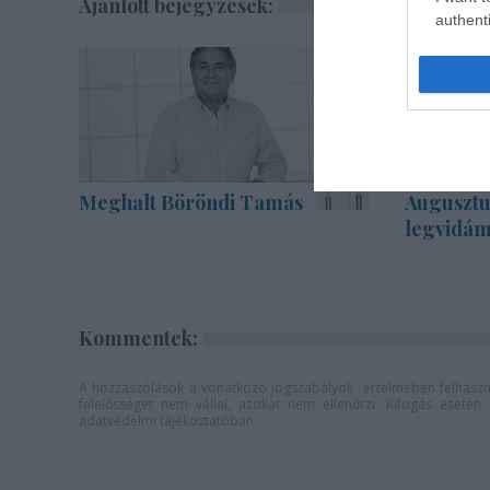
Ajánlott bejegyzések:
authenti
Meghalt Böröndi Tamás
Augusztu
legvidám
Kommentek:
A hozzászólások a
vonatkozó jogszabályok
értelmében felhaszná
felelősséget nem vállal, azokat nem ellenőrzi. Kifogás eseté
adatvédelmi tájékoztatóban
.