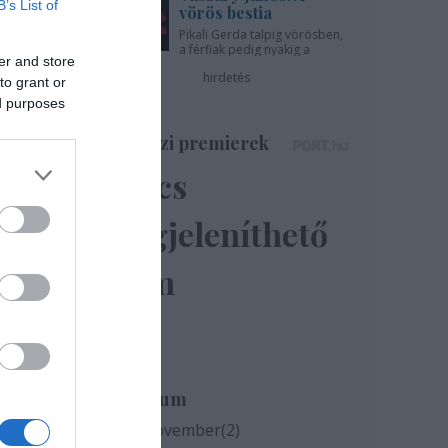
B’s List of
vörös bestia
Pikali Gerda talpig vörösben,
a férfiak pedig nyakig a
er and store
pácban - az Újszínházban!
hirdetés
to grant or
ed purposes
Színházi premierek
Nincs
megjeleníthető
elem
Archívum
2020 november
(
2
)