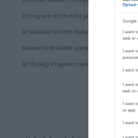
Opted 
A program résztvevőit január 19-én délután 
Google 
Az előadást követő feldolgozó foglalkozás e
I want t
web or d
Minden érdeklődőt szeretettel várunk!
I want t
purpose
Az Ifjúsági Program munkatársai
I want 
I want t
web or d
I want t
or app.
I want t
I want t