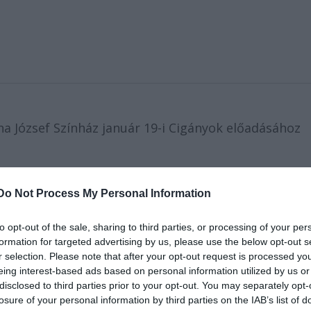
na József Színház január 19-i Cigányok előadásához
Do Not Process My Personal Information
 előtt és után közös játékra és beszélgetésre invitá
to opt-out of the sale, sharing to third parties, or processing of your per
t. A Katona Ifjúsági Program keretében számos
formation for targeted advertising by us, please use the below opt-out s
omlépcsős programunkat mostantól szeretnénk csalá
r selection. Please note that after your opt-out request is processed y
ra is elérhetővé tenni.
eing interest-based ads based on personal information utilized by us or
disclosed to third parties prior to your opt-out. You may separately opt-
losure of your personal information by third parties on the IAB’s list of
s – némi játékkedv és kíváncsiság nem árt!