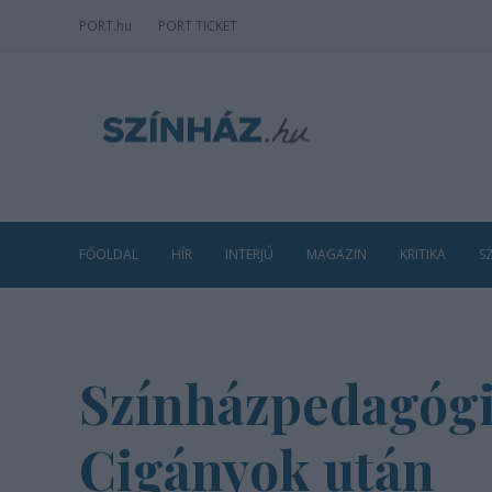
PORT
.hu
PORT TICKET
FŐOLDAL
HÍR
INTERJÚ
MAGAZIN
KRITIKA
S
Színházpedagógia
Cigányok után