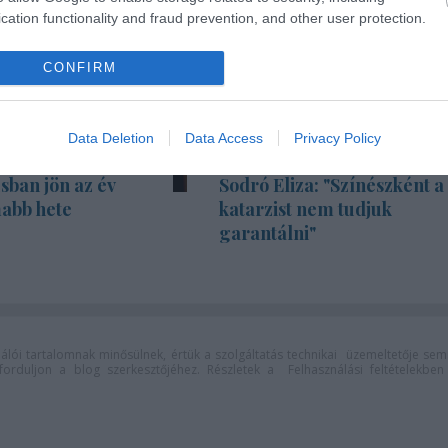
cation functionality and fraud prevention, and other user protection.
CONFIRM
Data Deletion
Data Access
Privacy Policy
sban jön az év
Sodró Eliza: "Színészként a
abb hete
katarzist nem tudjuk
garantálni"
lói tartalomnak minősülnek, értük a
szolgáltatás technikai
üzemeltetője sem
n forduljon a blog szerkesztőjéhez. Részletek a
Felhasználási feltételekben