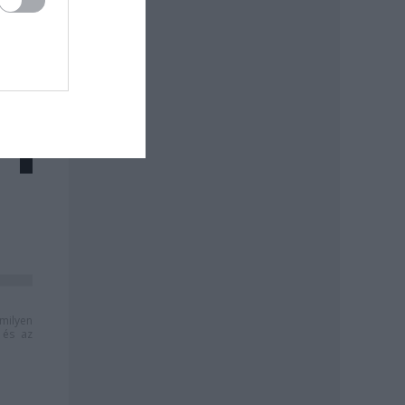
milyen
és az