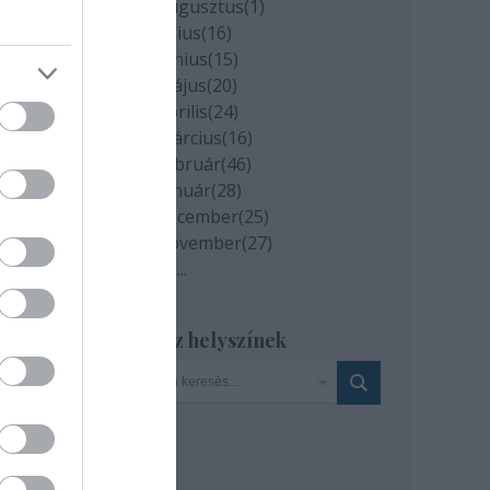
2020 augusztus
(
1
)
2020 július
(
16
)
2020 június
(
15
)
2020 május
(
20
)
2020 április
(
24
)
2020 március
(
16
)
2020 február
(
46
)
2020 január
(
28
)
2019 december
(
25
)
2019 november
(
27
)
Tovább
...
Szinház helyszínek