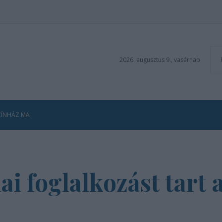
2026. augusztus 9., vasárnap
ZÍNHÁZ MA
i foglalkozást tart 