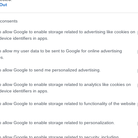
Out
17 órakor várjuk a színház főbejáratánál.
consents
lőreláthatólag 22:30-kor ér majd véget.
o allow Google to enable storage related to advertising like cookies on
evice identifiers in apps.
o allow my user data to be sent to Google for online advertising
s.
to allow Google to send me personalized advertising.
o allow Google to enable storage related to analytics like cookies on
evice identifiers in apps.
o allow Google to enable storage related to functionality of the website
o allow Google to enable storage related to personalization.
o allow Google to enable storage related to security, including