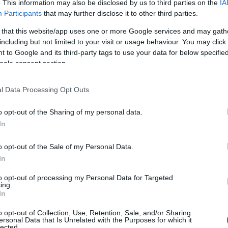
. This information may also be disclosed by us to third parties on the
IA
Participants
that may further disclose it to other third parties.
 that this website/app uses one or more Google services and may gath
including but not limited to your visit or usage behaviour. You may click 
 to Google and its third-party tags to use your data for below specifi
ogle consent section.
l Data Processing Opt Outs
o opt-out of the Sharing of my personal data.
In
o opt-out of the Sale of my Personal Data.
In
to opt-out of processing my Personal Data for Targeted
ing.
In
isztrációhoz kötött: A jelentkezéseket január 18.,
o opt-out of Collection, Use, Retention, Sale, and/or Sharing
ersonal Data that Is Unrelated with the Purposes for which it
tonaszinhaz.hu
email címre.
lected.