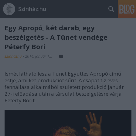
Színház.hu
Egy Apropó, két darab, egy
beszélgetés - A Tünet vendége
Péterfy Bori
szinhazhu
•
2014. január 15.
Ismét látható lesz a Tünet Együttes Apropó című
estje, ami két produkciót sűrít. A csapat tíz éves
fennállása alkalmából született produkció január
27-i el
ő
adása után a társulat beszélgetésre várja
Péterfy Borit.