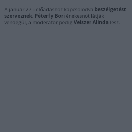
A január 27-i el
ő
adáshoz kapcsolódva
beszélgetést
szerveznek
,
Péterfy Bori
énekesn
ő
t látják
vendégül, a moderátor pedig
Veiszer Alinda
lesz.