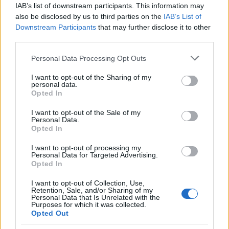
IAB’s list of downstream participants. This information may
volna, ha kíváncsi lennék rátok. Ha tudnék figyelni.
also be disclosed by us to third parties on the
IAB’s List of
Nincsenek fontos dolgaim. Tiszta a fejem, nem zúg a
Downstream Participants
that may further disclose it to other
fülem. Nincs késő. Nem sietek sehova. Körül tudok
third parties.
nézni. Könnyű vagyok és laza. Puha és erős. Ahogy
beszívom a levegőt, hosszú és keskeny leszek. Nem
Please note that this website/app uses one or more Google
Personal Data Processing Opt Outs
kiabálok. Nem basz föl az ideg. Jól alszom. Nem fáj
services and may gather and store information including but
semmim. Nem viszem haza a laptopomat. Van
not limited to your visit or usage behaviour. You may click to
I want to opt-out of the Sharing of my
personal data.
kedvem szeretkezni. Gyalog járok. Meg tudom
grant or deny consent to Google and its third-party tags to
Opted In
csinálni" - szól az előadás ajánlója.
use your data for below specified purposes in below Google
consent section.
I want to opt-out of the Sale of my
Personal Data.
Opted In
I want to opt-out of processing my
Personal Data for Targeted Advertising.
Opted In
I want to opt-out of Collection, Use,
Retention, Sale, and/or Sharing of my
Personal Data that Is Unrelated with the
Purposes for which it was collected.
Opted Out