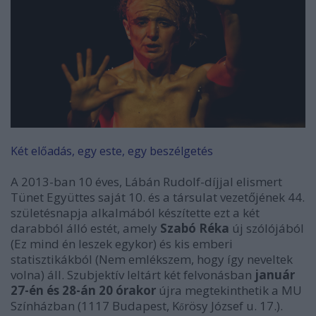
Két előadás, egy este, egy beszélgetés
A 2013-ban 10 éves, Lábán Rudolf-díjjal elismert
Tünet Együttes saját 10. és a társulat vezetőjének 44.
születésnapja alkalmából készítette ezt a két
darabból álló estét, amely
Szabó Réka
új szólójából
(Ez mind én leszek egykor) és kis emberi
statisztikákból (Nem emlékszem, hogy így neveltek
volna) áll. Szubjektív leltárt két felvonásban
január
27-én és 28-án 20 órakor
újra megtekinthetik a MU
Színházban (1117 Budapest, K
rösy József u. 17.).
ő