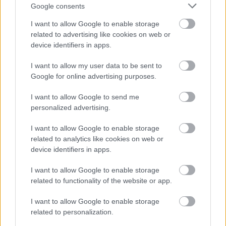
Google consents
I want to allow Google to enable storage
related to advertising like cookies on web or
device identifiers in apps.
I want to allow my user data to be sent to
Google for online advertising purposes.
Az este második része:
Nem emlékszem, hogy így
neveltek volna
I want to allow Google to send me
Ardai Petra workshopja alapján
personalized advertising.
Kis emberi statisztikák, szubjektív leltár.
I want to allow Google to enable storage
Élettöredékek 7 évest
ő
l 77 éves korig.
related to analytics like cookies on web or
device identifiers in apps.
I want to allow Google to enable storage
„Semmi megjátszás, semmi disszonancia, semmi fals hang. Jó hallgatni és jó
related to functionality of the website or app.
nézni, ahogy a tünetesek tudnak és mernek önmaguk lenni.” (Králl Csaba,
Élet és Irodalom)
I want to allow Google to enable storage
related to personalization.
A BBC 7 Up című dokumentumfilm-sorozatában egy