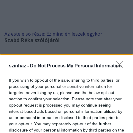
Az este első része:
Ez mind én leszek egykor
Szabó Réka szólójáról
szinhaz -
Do Not Process My Personal Information
„(...) az odaadó Szabó metamorfózisai ámulatba ejtők.” (Horeczky Krisztina,
Népszabadság)
If you wish to opt-out of the sale, sharing to third parties, or
Szabó Réka a számos külföldi fesztivált megjárt A
processing of your personal or sensitive information for
lila hangyász (1999) és a Lomtalanítás (2006) című
targeted advertising by us, please use the below opt-out
szólókat követően 3. alkalommal jelentkezik
section to confirm your selection. Please note that after your
egyszemélyes produkcióval, személyes leltárral,
opt-out request is processed you may continue seeing
amelyben „mesés” eszközökkel mutatja be egy 44
interest-based ads based on personal information utilized by
us or personal information disclosed to third parties prior to
éves nő, anya, művész életének számvetését.
your opt-out. You may separately opt-out of the further
disclosure of your personal information by third parties on the
"Kedves akarok lenni. És szeretném, ha eljönnétek. Jó