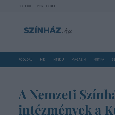
PORT
.hu
PORT TICKET
FŐOLDAL
HÍR
INTERJÚ
MAGAZIN
KRITIKA
S
A Nemzeti Szính
intézmények a K