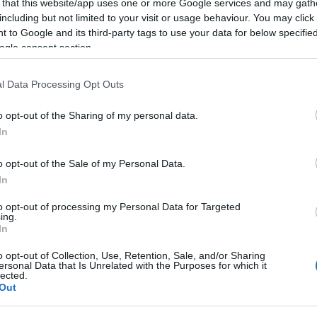
 that this website/app uses one or more Google services and may gath
including but not limited to your visit or usage behaviour. You may click 
 to Google and its third-party tags to use your data for below specifi
ogle consent section.
l Data Processing Opt Outs
o opt-out of the Sharing of my personal data.
In
o opt-out of the Sale of my Personal Data.
ak saját produkcióikkal érkeznek, hanem egymás
In
eni Csokonai Színház kórusát a Szegedi Szimfonikus
to opt-out of processing my Personal Data for Targeted
 hangra János evangéliumának
szövegére
című művéhe
ing.
reográfiát
Vincze Balázs
, a Pécsi Balett igazgatója.
In
o opt-out of Collection, Use, Retention, Sale, and/or Sharing
ersonal Data that Is Unrelated with the Purposes for which it
lected.
et vásárolhatnak az érdeklődők. A Nemzeti Színházb
Out
a napján a Kaszás Attila Teremben a
Vidnyánszky Att