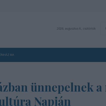
2026. augusztus 6., csütörtök
ZÍNHÁZ MA
ázban ünnepelnek a
ultúra Napján