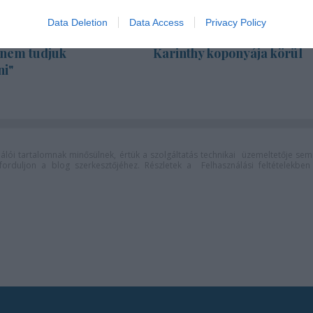
Data Deletion
Data Access
Privacy Policy
za: "Színészként a
Gasztronómiai utazás
 nem tudjuk
Karinthy koponyája körül
ni"
lói tartalomnak minősülnek, értük a
szolgáltatás technikai
üzemeltetője sem
n forduljon a blog szerkesztőjéhez. Részletek a
Felhasználási feltételekben