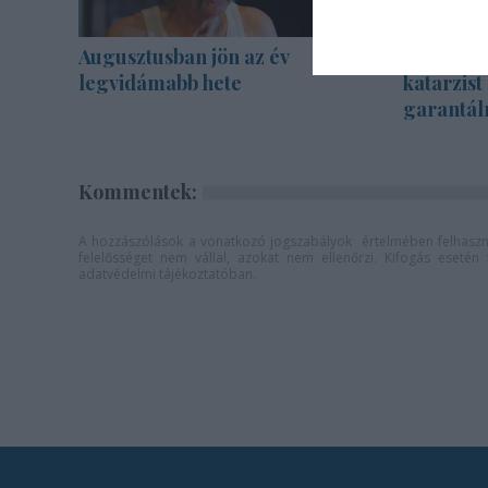
Augusztusban jön az év
Sodró Eli
legvidámabb hete
katarzist
garantál
Kommentek:
A hozzászólások a
vonatkozó jogszabályok
értelmében felhaszná
felelősséget nem vállal, azokat nem ellenőrzi. Kifogás eseté
adatvédelmi tájékoztatóban
.