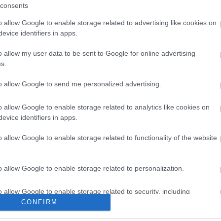
dukció látható:
Földes László Hobo József Attila
consents
o allow Google to enable storage related to advertising like cookies on
evice identifiers in apps.
Forrás: nemzetiszinh
o allow my user data to be sent to Google for online advertising
s.
to allow Google to send me personalized advertising.
o allow Google to enable storage related to analytics like cookies on
evice identifiers in apps.
o allow Google to enable storage related to functionality of the website
o allow Google to enable storage related to personalization.
o allow Google to enable storage related to security, including
cation functionality and fraud prevention, and other user protection.
CONFIRM