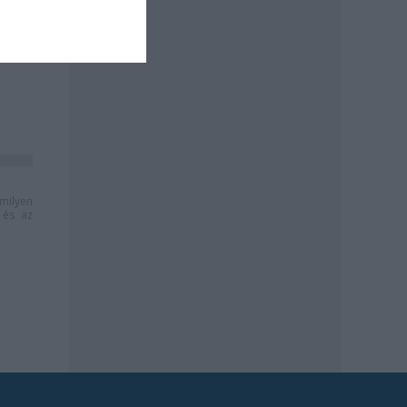
milyen
és az