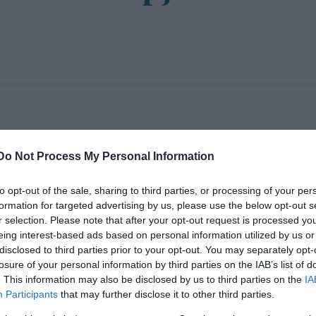
pelnek a nemzeti intézmények a Nemzeti Színházb
Do Not Process My Personal Information
to opt-out of the sale, sharing to third parties, or processing of your per
formation for targeted advertising by us, please use the below opt-out s
edi Nemzeti Színház, a Honvéd Művész Együttes, a G
r selection. Please note that after your opt-out request is processed y
csi Balett, a Budapesti Operettszínház, a Magyar
eing interest-based ads based on personal information utilized by us or
é, a Magyar Állami Operaház, a Kodály Zoltán Magya
disclosed to third parties prior to your opt-out. You may separately opt-
losure of your personal information by third parties on the IAB’s list of
ti Színház produkcióit láthatják majd.
. This information may also be disclosed by us to third parties on the
IA
Participants
that may further disclose it to other third parties.