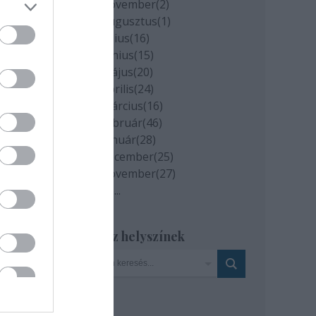
2020 november
(
2
)
2020 augusztus
(
1
)
2020 július
(
16
)
az.hu
2020 június
(
15
)
2020 május
(
20
)
2020 április
(
24
)
2020 március
(
16
)
2020 február
(
46
)
2020 január
(
28
)
2019 december
(
25
)
2019 november
(
27
)
Tovább
...
Szinház helyszínek