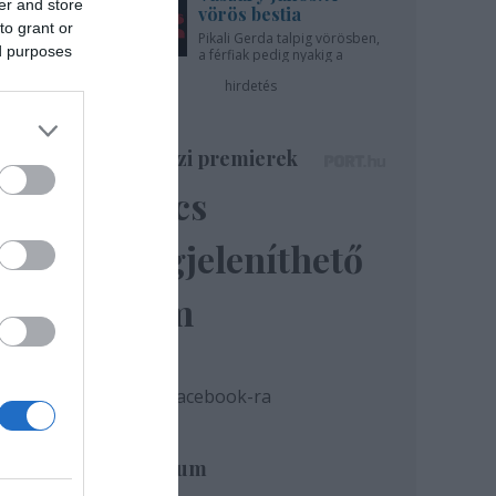
er and store
vörös bestia
to grant or
Pikali Gerda talpig vörösben,
ed purposes
a férfiak pedig nyakig a
pácban - az Újszínházban!
hirdetés
Színházi premierek
Nincs
megjeleníthető
elem
ok
z
Tovább a Facebook-ra
an a
Archívum
ila