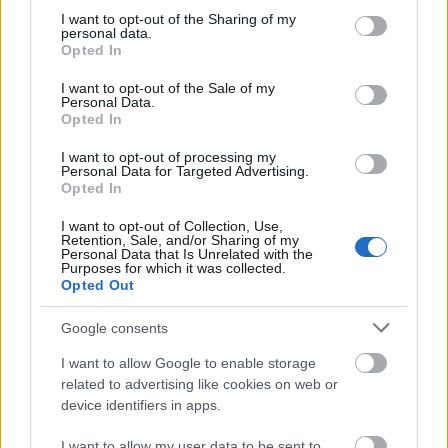
Tamási Zoltán
játszik.
not limited to your visit or usage behaviour. You may click to
I want to opt-out of the Sharing of my
personal data.
grant or deny consent to Google and its third-party tags to
A merész és önkritikus megközelítésben dolgozza fel
Opted In
use your data for below specified purposes in below Google
a zsidósággal kapcsolatos társadalmi paranoiák
consent section.
témakörét. A zsidó kultúrával foglalkozó független
I want to opt-out of the Sale of my
Personal Data.
színház szerint társadalmunkban a "zsidó vs. nem-
Opted In
zsidó" hivatkozású diskurzus ördögi köröket fut.
"Ezért fontos, hogy próbáljunk nyitni egymás felé,
I want to opt-out of processing my
Personal Data for Targeted Advertising.
mégpedig úgy, hogy saját közösségünkhöz is kritikai
Opted In
szemmel közelítünk" - írják.
I want to opt-out of Collection, Use,
Retention, Sale, and/or Sharing of my
Personal Data that Is Unrelated with the
Purposes for which it was collected.
A darab előkészületeként a színház felhívást intézett
Opted Out
a közönséghez: mindenki beküldhetett zsidósággal
kapcsolatos közhelyeket. A legvadabb, előadásba is
Google consents
beemelt elméletek közé tartozik a Tesco kétfunkciós
I want to allow Google to enable storage
szerepének „magyarázata”. Eszerint az áruházak
related to advertising like cookies on web or
teteje azért lapos, mert oda fognak leszállni az
device identifiers in apps.
izraeli helikopterek, hogy elfoglalják
Magyarországot. A megszálló zsidók pedig rögtön
I want to allow my user data to be sent to