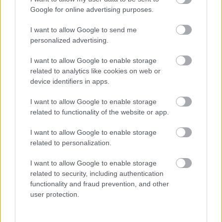
innen költöznek majd be az üresen álló
Google for online advertising purposes.
lakóparkokba. Egy interneten is terjedő hiedelem
szerint a Moszad cápákat küldött Egyiptom
I want to allow Google to send me
partjaihoz, hogy megharapják a turistákat.
personalized advertising.
I want to allow Google to enable storage
A gyűjtés után a beérkezett anyaggal felkeresték
related to analytics like cookies on web or
Vinnai András
drámaírót, majd vegyes kulturális
device identifiers in apps.
hátterű fiatalokból álló csapatot verbuváltak a
darab megvalósítására. "A cél, hogy a különböző
I want to allow Google to enable storage
látószögből közelítő, sokszor öröklött előítéleteit
related to functionality of the website or app.
hordozó felek mindegyikét szembesíteni lehessen
I want to allow Google to enable storage
abszurd berögződöttségeivel. Mindezt rengeteg
related to personalization.
humorral" - olvasható az előadás ismertetőjében.
I want to allow Google to enable storage
related to security, including authentication
Mint írják, a Lefitymálva című darabban mindenkit
functionality and fraud prevention, and other
kinevethetünk, önmagunkat is. A darab igen kritikus
user protection.
a zsidó közösséggel szemben is, nagy adag
(ön)iróniával láttatja a zsidóságon belüli mániákat,
amelyeket részben két karakter -