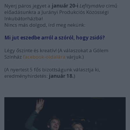
Nyerj páros jegyet a
január 20-i
Lefitymálva
című
előadásunkra a Jurányi Produkciós Közösségi
Inkubátorházba!
Nincs más dolgod, írd meg nekünk:
Mi jut eszedbe arról a szóról, hogy zsidó?
Légy őszinte és kreatív! (A válaszokat a Gólem
Színház
facebook-oldalára
várjuk.)
(A nyertest 5 fős bizottságunk választja ki,
eredményhirdetés:
január 18.
)