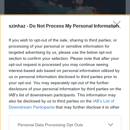
szinhaz -
Do Not Process My Personal Information
If you wish to opt-out of the sale, sharing to third parties, or
processing of your personal or sensitive information for
targeted advertising by us, please use the below opt-out
Fotó: thalia.hu
section to confirm your selection. Please note that after your
opt-out request is processed you may continue seeing
interest-based ads based on personal information utilized by
us or personal information disclosed to third parties prior to
A Gólem ajánlója a Lefitymálva c. előadáshoz:
your opt-out. You may separately opt-out of the further
disclosure of your personal information by third parties on the
IAB’s list of downstream participants. This information may
also be disclosed by us to third parties on the
IAB’s List of
Vinnai András
Lefitymálva
című darabja a
Downstream Participants
that may further disclose it to other
zsidósággal kapcsolatos paranoiákról szóló, a
third parties.
kritikus hangvételű előadásban
Nagy Mari,
Schmied Zoltán, Bánki Gergely,
Huzella Júlia
és
Please note that this website/app uses one or more Google
Personal Data Processing Opt Outs
services and may gather and store information including but