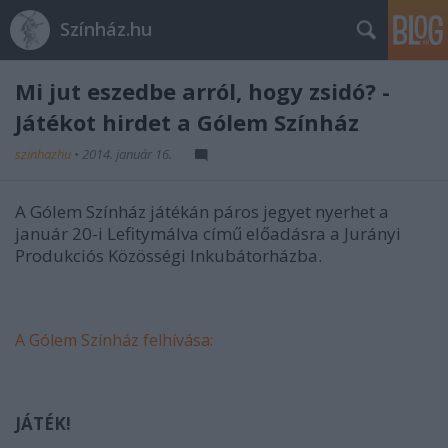
Színház.hu
Mi jut eszedbe arról, hogy zsidó? -
Játékot hirdet a Gólem Színház
szinhazhu
•
2014. január 16.
A Gólem Színház játékán páros jegyet nyerhet a
január 20-i Lefitymálva című előadásra a Jurányi
Produkciós Közösségi Inkubátorházba.
A Gólem Színház felhívása:
JÁTÉK!