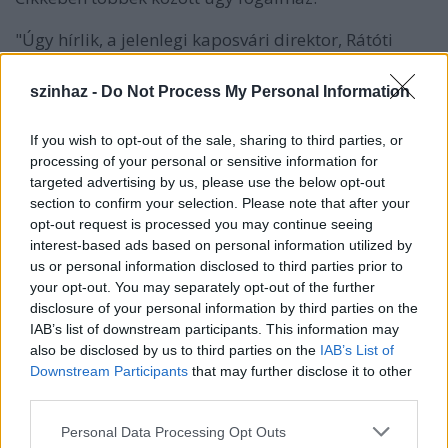
"Úgy hírlik, a jelenlegi kaposvári direktor, Rátóti
Zoltán foglalja majd el Szolnokon Balázs Péter
helyét. Az ő megbízatása idén év végén jár le, 2010-
szinhaz -
Do Not Process My Personal Information
ben, Schwajda György a
halálos ágyán jelölte
őt
utódjának, nem véletlenül: hat évig játszott az észak-
If you wish to opt-out of the sale, sharing to third parties, or
alföldi városban a keze alatt. Rátóti kaposvári
processing of your personal or sensitive information for
igazgatósága alatt azonban a Csiky Gergely Színház
targeted advertising by us, please use the below opt-out
művészi színvonala a mélypontra süllyedt, jelentős
section to confirm your selection. Please note that after your
színészei, rendezői távoztak, a POSZT-ra évekig
opt-out request is processed you may continue seeing
egyetlen darabbal sem bírt bekerülni.
interest-based ads based on personal information utilized by
us or personal information disclosed to third parties prior to
Gondját pedig ezúttal nem Várhegyi, hanem az idő
your opt-out. You may separately opt-out of the further
oldja meg: a színházépület legfeljebb még egy-két
disclosure of your personal information by third parties on the
évadot bír ki, de sem Schwajda, aki színházépítőnek
IAB’s list of downstream participants. This information may
jött, sem Rátóti, aki pályázatában részletes
also be disclosed by us to third parties on the
IAB’s List of
ütemtervet dolgozott ki a rekonstrukció idejére, nem
Downstream Participants
that may further disclose it to other
kapta meg a remélt hétmilliárdos összeget, ahogy
third parties.
Szita Károly sem, akinek pedig állítása szerint Orbán
Please note that this website/app uses one or more Google
Personal Data Processing Opt Outs
Viktor személyesen ígérte meg ezt 2010-ben.