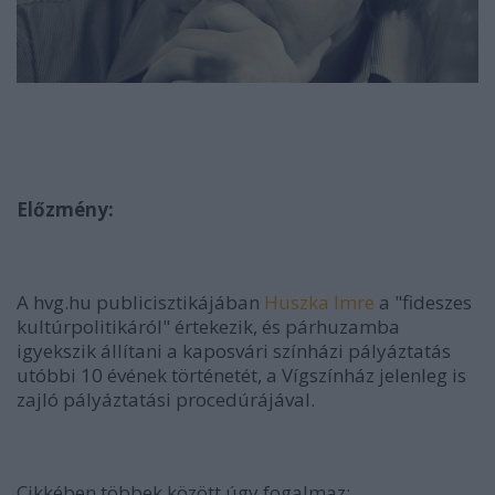
Előzmény:
A hvg.hu publicisztikájában
Huszka Imre
a "fideszes
kultúrpolitikáról" értekezik, és párhuzamba
igyekszik állítani a kaposvári színházi pályáztatás
utóbbi 10 évének történetét, a Vígszínház jelenleg is
zajló pályáztatási procedúrájával.
Cikkében többek között úgy fogalmaz: