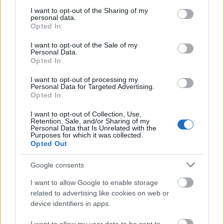
services and may gather and store information including but
Kaposvár húszévnyi hűséges Fidesz-szolgálat után
not limited to your visit or usage behaviour. You may click to
I want to opt-out of the Sharing of my
azt kapja jutalmul, amit a többiek büntetésül."
personal data.
grant or deny consent to Google and its third-party tags to
Opted In
use your data for below specified purposes in below Google
consent section.
I want to opt-out of the Sale of my
Personal Data.
Rátóti Zoltán igazgatóvá választásáról és
Opted In
céljairól saját szavaival:
I want to opt-out of processing my
Personal Data for Targeted Advertising.
Opted In
I want to opt-out of Collection, Use,
Retention, Sale, and/or Sharing of my
Personal Data that Is Unrelated with the
Purposes for which it was collected.
Opted Out
Google consents
I want to allow Google to enable storage
related to advertising like cookies on web or
device identifiers in apps.