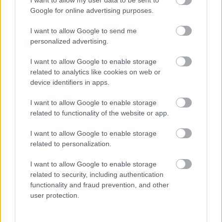
I want to allow my user data to be sent to
Google for online advertising purposes.
I want to allow Google to send me
personalized advertising.
I want to allow Google to enable storage
related to analytics like cookies on web or
device identifiers in apps.
Közlemény:
I want to allow Google to enable storage
related to functionality of the website or app.
I want to allow Google to enable storage
Kedves Színházlátogatók!
related to personalization.
Egy nemrég megjelent cikk nyomán alaptalan
I want to allow Google to enable storage
híresztelések keringenek a városban a jövőbeni
related to security, including authentication
terveimet illetően. Szeretnék véget vetni a
functionality and fraud prevention, and other
találgatásoknak: Kaposváron szándékozom
user protection.
maradni, újra indulok az igazgatói posztért
kiírandó pályázaton. Folytatni kívánom a Csiky