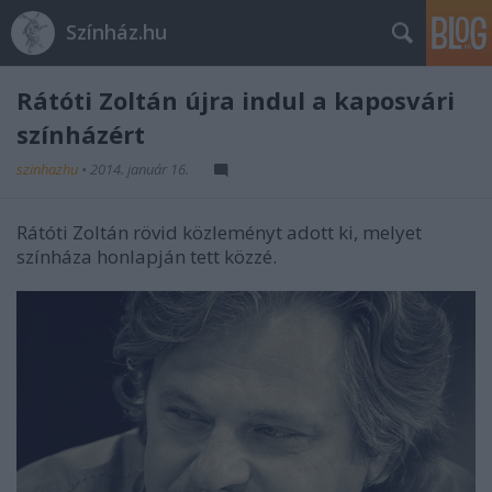
Színház.hu
Rátóti Zoltán újra indul a kaposvári
színházért
szinhazhu
•
2014. január 16.
Rátóti Zoltán rövid közleményt adott ki, melyet
színháza honlapján tett közzé.