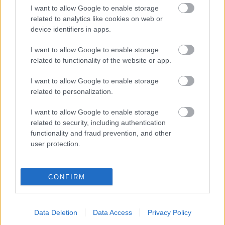
I want to allow Google to enable storage
related to analytics like cookies on web or
device identifiers in apps.
Jókai Anna
I want to allow Google to enable storage
related to functionality of the website or app.
Székelyudvarhelyen szintén csaknem egyhetes
I want to allow Google to enable storage
related to personalization.
rendezvénysorozatot tartanak a magyar kultúra
napja alkalmából. A programot képzőművészeti
I want to allow Google to enable storage
kiállítások, komolyzenei koncertek és filmvetítések
related to security, including authentication
színesítik.
functionality and fraud prevention, and other
user protection.
Forrás: MTI
CONFIRM
Data Deletion
Data Access
Privacy Policy