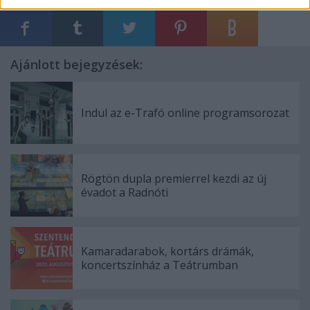
Ajánlott bejegyzések:
Indul az e-Trafó online programsorozat
Rögtön dupla premierrel kezdi az új
évadot a Radnóti
Kamaradarabok, kortárs drámák,
koncertszínház a Teátrumban