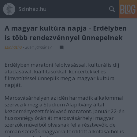
Színház.hu
A magyar kultúra napja - Erdélyben
is több rendezvénnyel ünnepelnek
szinhazhu
•
2014. január 17.
Erdélyben maratoni felolvasással, kulturális díj
átadásával, kiállításokkal, koncertekkel és
filmvetítéssel ünneplik meg a magyar kultúra
napját.
Marosvásárhelyen az idén harmadik alkalommal
szervezik meg a Studium Alapítvány által
kezdeményezett felolvasó maratont. Január 22-én
huszonnégy órán át marosvásárhelyi magyar
szerzők műveiből olvasnak fel a résztvevők, de
román szerzők magyarra fordított alkotásaiból is