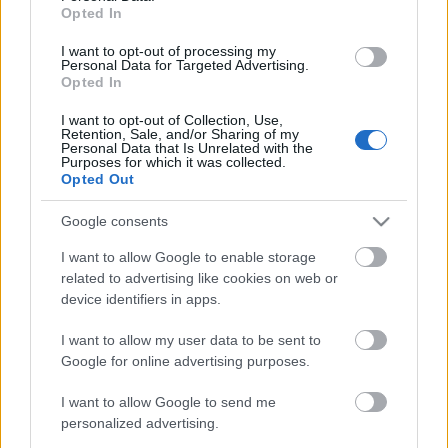
örökös tagja és
Szvorák Katalin
Kossuth- és Liszt
Opted In
Ferenc-díjas népdalénekes. Emellett a
szatmárnémeti színház több előadását tekintheti
I want to opt-out of processing my
Personal Data for Targeted Advertising.
meg a közönség, az irodalombarátok
Jókai Anna
Opted In
írónővel is találkozhatnak, valamint koncertet ad a
Felvidéki Rockszínház. A rendezvény keretében
I want to opt-out of Collection, Use,
Retention, Sale, and/or Sharing of my
szavalóversenyt és diákszínjátszó találkozót is
Personal Data that Is Unrelated with the
tartanak.
Purposes for which it was collected.
Opted Out
Google consents
I want to allow Google to enable storage
related to advertising like cookies on web or
device identifiers in apps.
I want to allow my user data to be sent to
Google for online advertising purposes.
I want to allow Google to send me
personalized advertising.