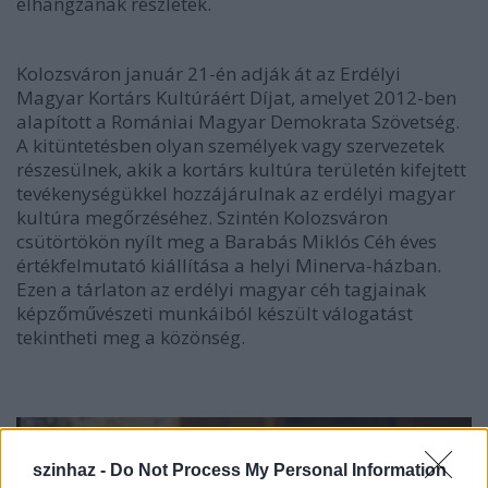
elhangzanak részletek.
Kolozsváron január 21-én adják át az Erdélyi
Magyar Kortárs Kultúráért Díjat, amelyet 2012-ben
alapított a Romániai Magyar Demokrata Szövetség.
A kitüntetésben olyan személyek vagy szervezetek
részesülnek, akik a kortárs kultúra területén kifejtett
tevékenységükkel hozzájárulnak az erdélyi magyar
kultúra megőrzéséhez. Szintén Kolozsváron
csütörtökön nyílt meg a Barabás Miklós Céh éves
értékfelmutató kiállítása a helyi Minerva-házban.
Ezen a tárlaton az erdélyi magyar céh tagjainak
képzőművészeti munkáiból készült válogatást
tekintheti meg a közönség.
szinhaz -
Do Not Process My Personal Information