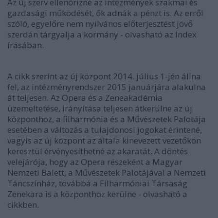
Az új szerv ellenőrizné az intézmények szakmai és
gazdasági működését, ők adnák a pénzt is. Az erről
szóló, egyelőre nem nyilvános előterjesztést jövő
szerdán tárgyalja a kormány - olvasható az Index
írásában.
A cikk szerint az új központ 2014. július 1-jén állna
fel, az intézményrendszer 2015 januárjára alakulna
át teljesen. Az Opera és a Zeneakadémia
üzemeltetése, irányítása teljesen átkerülne az új
központhoz, a filharmónia és a Művészetek Palotája
esetében a változás a tulajdonosi jogokat érintené,
vagyis az új központ az általa kinevezett vezetőkön
keresztül érvényesíthetné az akaratát. A döntés
velejárója, hogy az Opera részeként a Magyar
Nemzeti Balett, a Művészetek Palotájával a Nemzeti
Táncszínház, továbbá a Filharmóniai Társaság
Zenekara is a központhoz kerülne - olvasható a
cikkben.