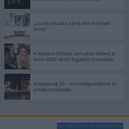
„Csonka évadot zárni nem felemelő
érzés"
A Madách Színház zárt ajtók mellett is
közel 6000 nézőt fogadott júniusban
Bányavirág 50 – Közönségtalálkozó és
jubileumi előadás
SÜTI BEÁLLÍTÁSOK MÓDOSÍTÁSA