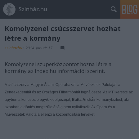
Színház.hu
Komolyzenei csúcsszervet hozhat
létre a kormány
szinhazhu
•
2014. január 17.
Komolyzenei szuperközpontot hozna létre a
kormány az index.hu információi szerint.
A csúcsszerv a Magyar Állami Operaházat, a Művészetek Palotáját, a
Zeneakadémiát és az Országos Filharmóniát fogná össze. Az MTI kereste az
ügyben a koncepció egyik kidolgozóját,
Batta András
kormánybiztost, aki
azonban a döntés megszületéséig nem nyilatkozik. Az Opera és a
Művészetek Palotája ellenzi a központosítási terveket.