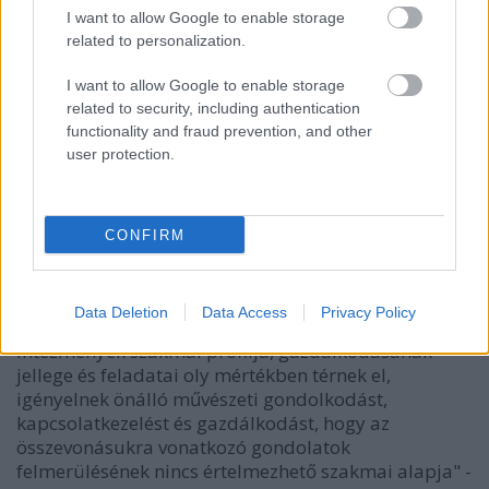
I want to allow Google to enable storage
related to personalization.
I want to allow Google to enable storage
related to security, including authentication
functionality and fraud prevention, and other
user protection.
A Művészetek Palotájának álláspontja szerint "
Batta
András
előterjesztése és annak megvalósítására tett
javaslatai szakmailag megalapozatlanok, ténybeli
CONFIRM
tévedéseken alapulnak, egyben veszélyeztetik a
magyar kultúra sokszínűségét", háttérbe szorítják a
művészeti oktatást - olvasható az intézmény MTI-hez
Data Deletion
Data Access
Privacy Policy
eljuttatott írásos összegzésében. "A megnevezett
intézmények szakmai profilja, gazdálkodásának
jellege és feladatai oly mértékben térnek el,
igényelnek önálló művészeti gondolkodást,
kapcsolatkezelést és gazdálkodást, hogy az
összevonásukra vonatkozó gondolatok
felmerülésének nincs értelmezhető szakmai alapja" -