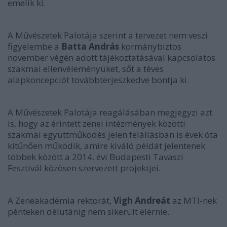
emelik ki.
A Művészetek Palotája szerint a tervezet nem veszi
figyelembe a
Batta András
kormánybiztos
november végén adott tájékoztatásával kapcsolatos
szakmai ellenvéleményüket, sőt a téves
alapkoncepciót továbbterjeszkedve bontja ki.
A Művészetek Palotája reagálásában megjegyzi azt
is, hogy az érintett zenei intézmények közötti
szakmai együttműködés jelen felállásban is évek óta
kitűnően működik, amire kiváló példát jelentenek
többek között a 2014. évi Budapesti Tavaszi
Fesztivál közösen szervezett projektjei.
A Zeneakadémia rektorát,
Vigh Andreát
az MTI-nek
pénteken délutánig nem sikerült elérnie.