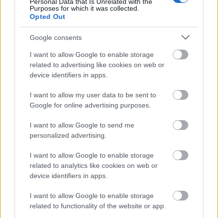
Personal Data that Is Unrelated with the
Színház újranyitásával és társadalmi
Purposes for which it was collected.
felelősségvállalási programjaival - a párizsi mellett -
Opted Out
a világ egyik legnagyobb integrált operaházává vált.
Mivel a dalszínház "intézményes formában
Google consents
Magyarországon egyetlenként felel az opera- és
I want to allow Google to enable storage
balettjátszásért, önállóságának megtartása
related to advertising like cookies on web or
nemcsak az elődök munkájának tiszteletén, de a
device identifiers in apps.
racionális gondolkodáson és a művészi fejlődés
esélyének lehetőségén is nyugszik" - közölte az
I want to allow my user data to be sent to
operaház.
Google for online advertising purposes.
I want to allow Google to send me
personalized advertising.
I want to allow Google to enable storage
related to analytics like cookies on web or
device identifiers in apps.
I want to allow Google to enable storage
related to functionality of the website or app.