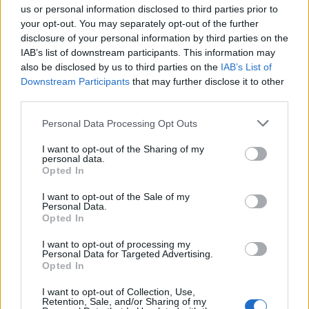
találkozókat tartottak az elmúlt két és fél évben,
us or personal information disclosed to third parties prior to
amelyeken közös projektek ötletelése,
your opt-out. You may separately opt-out of the further
tapasztalatcsere, lobbiszervezés folyt.
Batta András
disclosure of your personal information by third parties on the
kormánybiztosi kinevezése óta két alkalommal ültek
IAB’s list of downstream participants. This information may
le, és ekkor szó esett bizonyos központosítási
also be disclosed by us to third parties on the
IAB’s List of
törekvésekről is, a mostani előterjesztés szövege
Downstream Participants
that may further disclose it to other
azonban "gyökeresen eltér attól a tematikától is,
third parties.
amelyről korábban, érintőlegesen szót váltott a
Please note that this website/app uses one or more Google
három vezető" - olvasható a tájékoztatásban.
Personal Data Processing Opt Outs
services and may gather and store information including but
not limited to your visit or usage behaviour. You may click to
I want to opt-out of the Sharing of my
personal data.
grant or deny consent to Google and its third-party tags to
Az operaházat a kormánybiztosi előterjesztés
Opted In
use your data for below specified purposes in below Google
megírásába nem vonták be, annak szövegét szerdán
consent section.
kapták kézhez a kulturális államtitkárságtól, ám
I want to opt-out of the Sale of my
Personal Data.
mivel az nem nyilvános, arról nincs felhatalmazásuk
Opted In
nyilatkozni.
I want to opt-out of processing my
Personal Data for Targeted Advertising.
Opted In
Ugyancsak hangsúlyozzák, hogy az operaház tavalyi
mutatói alapján teljesítőképessége csúcsára
I want to opt-out of Collection, Use,
érkezett, látogatottsága megkétszereződött: az Erkel
Retention, Sale, and/or Sharing of my