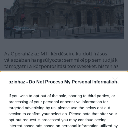
Az Operaház az MTI kérdéseire küldött írásos
válaszában hangsúlyozta: semmiképp sem tudják
támogatni a központosítási törekvéseket, hiszen az
intézmény "130 éve, megalapítása óta önállóan
gazdálkodó, programtervező és megvalósításra is
szinhaz -
Do Not Process My Personal Information
képes apparátussal rendelkező egysége, ezért
magasan a legnagyobb kulturális vállalata a
If you wish to opt-out of the sale, sharing to third parties, or
mindenkori Magyar Államnak".
processing of your personal or sensitive information for
targeted advertising by us, please use the below opt-out
section to confirm your selection. Please note that after your
A közlés szerint az Opera, a Művészetek Palotája és a
opt-out request is processed you may continue seeing
Zeneakadémia vezetői rendszeres, informális
interest-based ads based on personal information utilized by