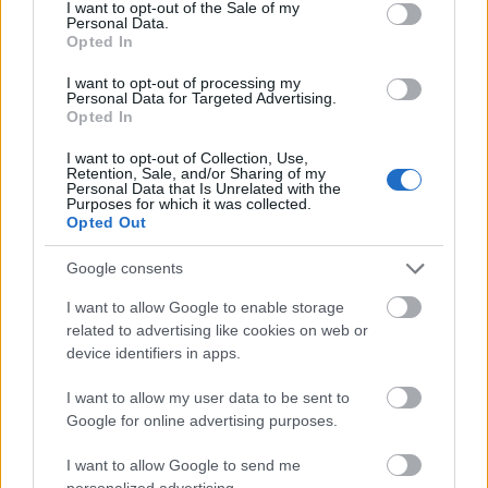
consent section.
I want to opt-out of the Sale of my
Personal Data.
Opted In
I want to opt-out of processing my
Personal Data for Targeted Advertising.
Opted In
I want to opt-out of Collection, Use,
Retention, Sale, and/or Sharing of my
Personal Data that Is Unrelated with the
Purposes for which it was collected.
A rangos társulat májusban - szintén a jubileumi év
Opted Out
alkalmából - újra előadja az Ahnen című darabot.
Google consents
I want to allow Google to enable storage
related to advertising like cookies on web or
device identifiers in apps.
I want to allow my user data to be sent to
Google for online advertising purposes.
I want to allow Google to send me
personalized advertising.