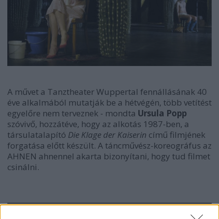
A művet a Tanztheater Wuppertal fennállásának 40
éve alkalmából mutatják be a hétvégén, több vetítést
egyelőre nem terveznek - mondta
Ursula Popp
szóvivő, hozzátéve, hogy az alkotás 1987-ben, a
társulatalapító
Die Klage der Kaiserin
című filmjének
forgatása előtt készült. A táncművész-koreográfus az
AHNEN ahnennel akarta bizonyítani, hogy tud filmet
csinálni.