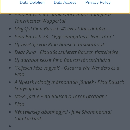
Data Deletion
Data Access
Privacy Policy
Pina Bausch 40 - Jubileumi évadot ünnepel a
Tanztheater Wuppertal
Megújul Pina Bausch 40 éves táncszínháza
Pina Bausch 73 - "Egy simogatás is lehet tánc"
Új vezetője van Pina Bausch társulatának
Dear Pina - Előadás született Bausch tiszteletére
Új darabot készít Pina Bausch táncszínháza
'Teljesen kész vagyok' - Oscarra vár Wenders és a
Pina
A lépések mindig máshonnan jönnek - Pina Bausch
könyvajánló
MGP: Járt-e Pina Bausch a Török utcában?
Pina
Képtelenség abbahagyni - Julie Shanahannal
találkoztunk