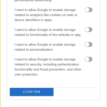
I want to allow Google to enable storage
related to analytics like cookies on web or
device identifiers in apps.
I want to allow Google to enable storage
related to functionality of the website or app.
Pina
Bausch
2009-ben halt meg Wuppertalban,
I want to allow Google to enable storage
azóta
Wim Wenders
rendezésében nagysikerű 3D-s
related to personalization.
filmet mutattak be a wuppertali táncosokról, akik
ezzel a művel rótták le tiszteletüket a koreográfus
I want to allow Google to enable storage
előtt.
related to security, including authentication
functionality and fraud prevention, and other
user protection.
Forrás: MTI
CONFIRM
KAPCSOLÓDÓ ANYAGOK