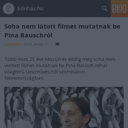
Színház.hu
Soha nem látott filmet mutatnak be
Pina Bauschról
szinhazhu
•
2014. január 17.
Több mint 25 éve készült és eddig még soha nem
vetített filmet mutatnak be
Pina
Bausch néhai
világhírű táncművésztől szombaton
Németországban.