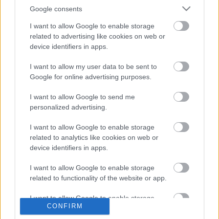
tanulmányait többek közt Szegeden, Brüsszelben,
Google consents
Waterloo-ban és Antwerpenben folytatta, utóbbit
kitüntetéssel végezte. Fiatal kora ellenére Szűcs Máté
I want to allow Google to enable storage
olyan zenekarokkal játszhatott együtt, mint a
related to advertising like cookies on web or
Frankfurti Rádió Szimfonikus Zenekara, a Drezdai
device identifiers in apps.
Staatskapelle, vagy a Bambergi Szimfonikusok,
jelenleg pedig a Berlini Filharmonikusok brácsása.
I want to allow my user data to be sent to
Google for online advertising purposes.
Forrás: Operaház
I want to allow Google to send me
personalized advertising.
I want to allow Google to enable storage
related to analytics like cookies on web or
device identifiers in apps.
I want to allow Google to enable storage
related to functionality of the website or app.
Ajánlott bejegyzések:
I want to allow Google to enable storage
CONFIRM
related to personalization.