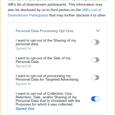
IAB’s list of downstream participants. This information may
also be disclosed by us to third parties on the
IAB’s List of
Downstream Participants
that may further disclose it to other
third parties.
Please note that this website/app uses one or more Google
Personal Data Processing Opt Outs
services and may gather and store information including but
not limited to your visit or usage behaviour. You may click to
I want to opt-out of the Sharing of my
personal data.
grant or deny consent to Google and its third-party tags to
Opted In
Ötvös Gábor
a világ legjelentősebb zenei
use your data for below specified purposes in below Google
színpadain állt a dobogón, Bécs, London, Róma,
consent section.
I want to opt-out of the Sale of my
Santiago de Chile, Toronto, New York és Sydney
Personal Data.
legnevesebb zenekarait vezényelte. Az Operában
Opted In
Mozart
B-dúr szimfóniá
ját, Bartók
Brácsaverseny
ét és
I want to opt-out of processing my
Berlioz
Fantasztikus szimfóniá
ját dirigálja a
Pinchas
Personal Data for Targeted Advertising.
Steinberg
elnök-karnagy vezetésével működő
Opted In
Budapesti Filharmóniai Társaság Zenekarának élén.
I want to opt-out of Collection, Use,
Retention, Sale, and/or Sharing of my
Personal Data that Is Unrelated with the
Purposes for which it was collected.
Opted Out
Az est szólistája
Szűcs Máté
lesz, aki zenei