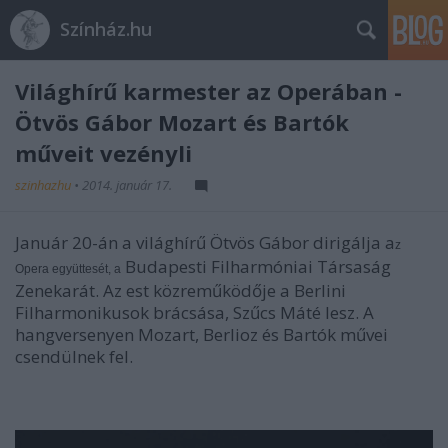
Színház.hu
Világhírű karmester az Operában -
Ötvös Gábor Mozart és Bartók
műveit vezényli
szinhazhu
•
2014. január 17.
Január 20-án a világhírű Ötvös Gábor dirigálja a
z
Budapesti Filharmóniai Társaság
Opera együttesét, a
Zenekarát. Az est közreműködője a Berlini
Filharmonikusok brácsása, Szűcs Máté lesz. A
hangversenyen Mozart, Berlioz és Bartók művei
csendülnek fel.