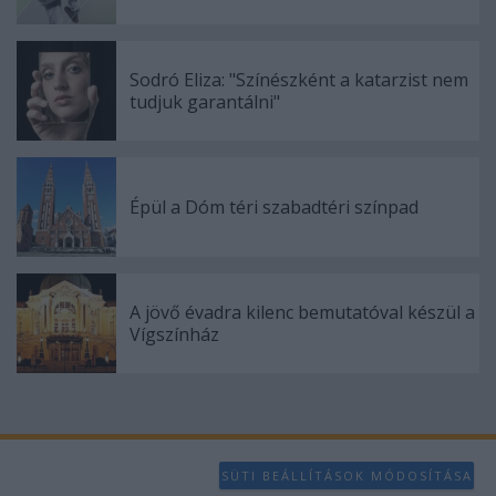
Sodró Eliza: "Színészként a katarzist nem
tudjuk garantálni"
Épül a Dóm téri szabadtéri színpad
A jövő évadra kilenc bemutatóval készül a
Vígszínház
SÜTI BEÁLLÍTÁSOK MÓDOSÍTÁSA