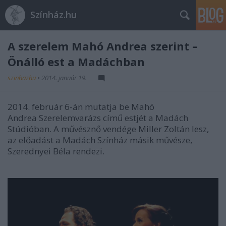
Színház.hu
A szerelem Mahó Andrea szerint –
Önálló est a Madáchban
szinhazhu
•
2014. január 19.
2014. február 6-án mutatja be Mahó
Andrea
Szerelemvarázs című estjét a Madách
Stúdióban. A művésznő vendége Miller Zoltán lesz,
az előadást a Madách Színház másik művésze,
Szerednyei Béla rendezi.