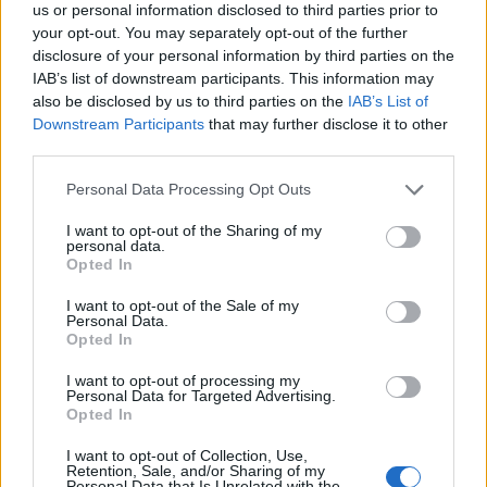
Ahogyan a címe is jelzi
Mahó Andrea
önálló estje a
us or personal information disclosed to third parties prior to
szerelem örök témáját járja körül – a nő
your opt-out. You may separately opt-out of the further
szemszögéből -
a zene segítségével, musical-
disclosure of your personal information by third parties on the
részletekkel, sanzonokkal és megzenésített
IAB’s list of downstream participants. This information may
versekkel.
also be disclosed by us to third parties on the
IAB’s List of
Downstream Participants
that may further disclose it to other
third parties.
Please note that this website/app uses one or more Google
Azért, hogy ne csak női szemmel közelítse meg a
Personal Data Processing Opt Outs
services and may gather and store information including but
szerelmet, Mahó Andrea
Miller Zoltánt
hívta
not limited to your visit or usage behaviour. You may click to
I want to opt-out of the Sharing of my
segítségül, akivel hat év óta először állnak majd
personal data.
grant or deny consent to Google and its third-party tags to
együtt a Madách Színház színpadán, egy közös
Opted In
use your data for below specified purposes in below Google
produkcióban. Az Operaház Fantomja Christine-je és
consent section.
egykori Raulja
ezúttal
Szerednyei Béla
I want to opt-out of the Sale of my
Personal Data.
rendezésében énekel majd együtt, először február 6-
Opted In
án a Madách Stúdióban.
I want to opt-out of processing my
Personal Data for Targeted Advertising.
Opted In
I want to opt-out of Collection, Use,
Retention, Sale, and/or Sharing of my
Personal Data that Is Unrelated with the