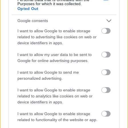
Purposes for which it was collected.
Opted Out
Google consents
I want to allow Google to enable storage
related to advertising like cookies on web or
device identifiers in apps.
I want to allow my user data to be sent to
Google for online advertising purposes.
I want to allow Google to send me
personalized advertising.
I want to allow Google to enable storage
A Madách Színház ajánlója:
related to analytics like cookies on web or
device identifiers in apps.
Az örök téma ezúttal NŐI szemmel
I want to allow Google to enable storage
related to functionality of the website or app.
Vágyak, Beteljesülés, Harmónia és…
A három pont szabadon behelyettesíthető.