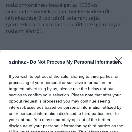
irodalomtörténész beszélget az 1956-os
menekültnemzedék angliai beilleszkedéséről,
pályakezdéséről, sorsáról, valamint saját
gyermekkoráról és a háború előtti pezsgő magyar
irodalmi életről.
Moszkvában
Vörös Rozália festő- és iparművész,
valamint Redő Ferenc festő- és grafikusművész
szinhaz -
Do Not Process My Personal Information
gobelinjeiből nyílik kiállítás, a megnyitón
közreműködnek a moszkvai Liszt Ferenc Zeneiskola
If you wish to opt-out of the sale, sharing to third parties, or
növendékei.
processing of your personal or sensitive information for
targeted advertising by us, please use the below opt-out
section to confirm your selection. Please note that after your
opt-out request is processed you may continue seeing
A
New York-i
Balassi Intézet az ottani Magyar
interest-based ads based on personal information utilized by
Házzal és a metropolisz környéki magyar
us or personal information disclosed to third parties prior to
szervezetekkel együtt ünnepel: hétfőn este a
your opt-out. You may separately opt-out of the further
Carnegie Hallban a The Music Of Karl Jenkins: A 70th
disclosure of your personal information by third parties on the
IAB’s list of downstream participants. This information may