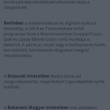
kortársaik képzőművészeti alkotásait tárja a
látogató elé.
Berlinben
a médiaművészet és digitális kultúra
fesztiválja, a 2014-es Transmediale külső
programjai közé a Waschmaschine Gruppe (Füsün
Ipek és Liptay Bálint) Gratis című munkája is
bekerült. A páros az utcán vagy a bolhapiacon talált,
hol működő, hol kidobott tárgyakat integrál
installációkba.
A
Brüsszeli Intézetben
Balázs János ad
zongorakoncertet, majd Robert Capa képeiből nyílik
kiállítás.
A
Bukaresti Magyar Intézetben
már pénteken