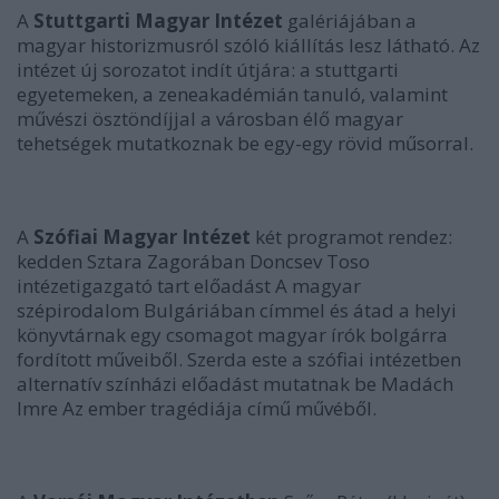
A
Stuttgarti Magyar Intézet
galériájában a
magyar historizmusról szóló kiállítás lesz látható. Az
intézet új sorozatot indít útjára: a stuttgarti
egyetemeken, a zeneakadémián tanuló, valamint
művészi ösztöndíjjal a városban élő magyar
tehetségek mutatkoznak be egy-egy rövid műsorral.
A
Szófiai Magyar Intézet
két programot rendez:
kedden Sztara Zagorában Doncsev Toso
intézetigazgató tart előadást A magyar
szépirodalom Bulgáriában címmel és átad a helyi
könyvtárnak egy csomagot magyar írók bolgárra
fordított műveiből. Szerda este a szófiai intézetben
alternatív színházi előadást mutatnak be Madách
Imre Az ember tragédiája című művéből.