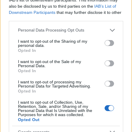
Birthday Celebration című koncertre érkező
Dunaújvárosi Egyesített Kórus koncertjével és
also be disclosed by us to third parties on the
IAB’s List of
fogadással. A Dunaújvárosi Egyesített Kórus hetven
Downstream Participants
that may further disclose it to other
third parties.
tagja magyar zeneszerzők műveiből és népdalokból
ad elő válogatást.
Please note that this website/app uses one or more Google
Personal Data Processing Opt Outs
services and may gather and store information including but
not limited to your visit or usage behaviour. You may click to
I want to opt-out of the Sharing of my
personal data.
grant or deny consent to Google and its third-party tags to
A
Párizsi Collegium Hungaricumban
szerda este
Opted In
use your data for below specified purposes in below Google
Hubay Miklós Elnémulás című darabját láthatják a
consent section.
I want to opt-out of the Sale of my
debreceni Csokonai Színház előadásában, Árkosi
Personal Data.
Árpád rendezésében. A 2011-ben elhunyt Kossuth-
Opted In
díjas drámaíró ebben a darabjában a nyelv halálát,
I want to opt-out of processing my
egy kultúra továbbadásának lehetőségét vizsgálja.
Personal Data for Targeted Advertising.
Opted In
I want to opt-out of Collection, Use,
Retention, Sale, and/or Sharing of my
A
Pozsonyi Magyar Intézetben
Fény - tér címmel
Personal Data that Is Unrelated with the
fotókiállítás nyílik a Soproni Fotóművészeti Kör
Purposes for which it was collected.
Opted Out
munkáiból. A Kör 2001-ben azzal a céllal jött létre,
hogy egyedi látásmóddal és gondolatisággal