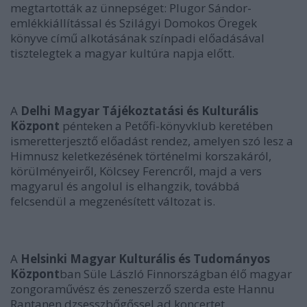
megtartották az ünnepséget: Plugor Sándor-
emlékkiállítással és Szilágyi Domokos Öregek
könyve című alkotásának színpadi előadásával
tisztelegtek a magyar kultúra napja előtt.
A
Delhi Magyar Tájékoztatási és Kulturális
Központ
pénteken a Petőfi-könyvklub keretében
ismeretterjesztő előadást rendez, amelyen szó lesz a
Himnusz keletkezésének történelmi korszakáról,
körülményeiről, Kölcsey Ferencről, majd a vers
magyarul és angolul is elhangzik, továbbá
felcsendül a megzenésített változat is.
A
Helsinki Magyar Kulturális és Tudományos
Központ
ban Süle László Finnországban élő magyar
zongoraművész és zeneszerző szerda este Hannu
Rantanen dzsesszbőgőssel ad koncertet.