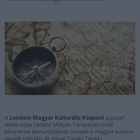
A
Londoni Magyar Kulturális Központ
a József
Attila-díjas Sárközi Mátyás Tamperdü című
könyvének bemutatójával ünnepli a magyar kultúra
napját szerdán. Az íróval Tarján Tamás