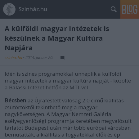
Színház.hu
A külföldi magyar intézetek is
készülnek a Magyar Kultúra
Napjára
szinhazhu
•
2014. január 20.
Idén is színes programokkal ünneplik a külföldi
magyar intézetek a magyar kultúra napját - közölte
a Balassi Intézet hétfőn az MTI-vel.
Bécsben
az Újrafestett valóság 2.0 című kiállítás
csütörtöktől tekinthető meg a magyar
nagykövetségen. A Magyar Nemzeti Galéria
esélyegyenlőségi programja keretében megvalósult
tárlatot Budapest után már több európai városban
bemutatták, a kiállítás a fogyatékkal élők és ép