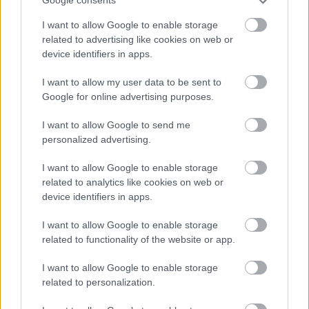
Google consents
rendelkező fotográfiákat mutasson be.
I want to allow Google to enable storage
related to advertising like cookies on web or
device identifiers in apps.
A
Római Magyar Akadémián
pénteken nyílik A
halál árnyékának völgyében című kortárs
I want to allow my user data to be sent to
képzőművészeti kiállítás, amely a magyar és olasz
Google for online advertising purposes.
zsidó kortárs művészek alkotásaival állít emléket a
holokauszt áldozatainak és bemutatja, miként
I want to allow Google to send me
jelenik meg a téma a kortárs művészetben. A tárlatot
personalized advertising.
Balatoni Monika, a közigazgatási tárca társadalmi
kapcsolatokért felelős államtitkára nyitja meg. Sass
I want to allow Google to enable storage
Sylvia operaénekes évente tart fiatal
related to analytics like cookies on web or
device identifiers in apps.
operaénekeseknek egyhetes mesterkurzust a Római
Magyar Akadémián. A kurzus zárkoncertje szintén
I want to allow Google to enable storage
pénteken lesz.
related to functionality of the website or app.
I want to allow Google to enable storage
related to personalization.
A
Tallinni Magyar Intézet
irodalmi témával
"megtűzdelt" magyar gasztronómiai workshoppal