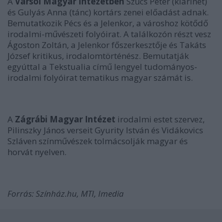
A
Varsói Magyar Intézetben
Szűcs Péter (klarinét)
és Gulyás Anna (tánc) kortárs zenei előadást adnak.
Bemutatkozik Pécs és a Jelenkor, a városhoz kötődő
irodalmi-művészeti folyóirat. A találkozón részt vesz
Ágoston Zoltán, a Jelenkor főszerkesztője és Takáts
József kritikus, irodalomtörténész. Bemutatják
egyúttal a Tekstualia című lengyel tudományos-
irodalmi folyóirat tematikus magyar számát is.
A
Zágrábi Magyar Intézet
irodalmi estet szervez,
Pilinszky János verseit Gyurity István és Vidákovics
Szláven színművészek tolmácsolják magyar és
horvát nyelven.
Forrás: Színház.hu, MTI, Imedia