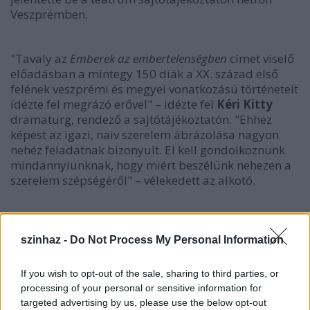
Veszprémben.
"Tavaly az
Emberek az embertelenségben
címet viselő
előadásban a mintegy 150 diák a XX. század első
felének veszprémi és megyei vonatkozású történeteit
idézte fel megrázó erővel" – idézte fel
Kéri Kitty
dramaturg, rendező a sajtótájékoztatón. "Ehhez
képest az igazi, naiv szerelem ábrázolása nagyon
nehéz feladatnak bizonyult. El kell gondolkoznunk
mindannyiunknak, hogy miért beszélünk nehezen a
szerelem szépségéről" – vélekedett az alkotó.
szinhaz -
Do Not Process My Personal Information
If you wish to opt-out of the sale, sharing to third parties, or
processing of your personal or sensitive information for
targeted advertising by us, please use the below opt-out