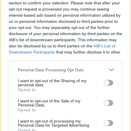
section to confirm your selection. Please note that after your
opt-out request is processed you may continue seeing
interest-based ads based on personal information utilized by
us or personal information disclosed to third parties prior to
your opt-out. You may separately opt-out of the further
Emberek az embertelenségben
(fotó: petofiszinhaz.hu)
disclosure of your personal information by third parties on the
IAB’s list of downstream participants. This information may
also be disclosed by us to third parties on the
IAB’s List of
Downstream Participants
that may further disclose it to other
A
január 25-én
bemutatandó előadás két síkon
third parties.
mozog: a balatonfüredi Lóczy Gimnázium az
Egri
csillagok
szerelmi szálával készült, ezzel kezdődik a
Please note that this website/app uses one or more Google
Personal Data Processing Opt Outs
darab. A szerelmi történetet snittekre szedték szét, s
services and may gather and store information including but
ezekbe fonták bele a többi iskola produkcióját –
not limited to your visit or usage behaviour. You may click to
I want to opt-out of the Sharing of my
personal data.
ismertette
Kéri Kitty
.
grant or deny consent to Google and its third-party tags to
Opted In
use your data for below specified purposes in below Google
consent section.
I want to opt-out of the Sale of my
A kétrészes darab egy modern, izgalmas, pergő
Personal Data.
Opted In
előadás lesz; a díszlet nem statikus, monumentális
lesz, hanem nagyobb szabadságot biztosító üres tér,
I want to opt-out of processing my
s a fellépőket vetítéssel, mozgófilmmel, zenei
Personal Data for Targeted Advertising.
Opted In