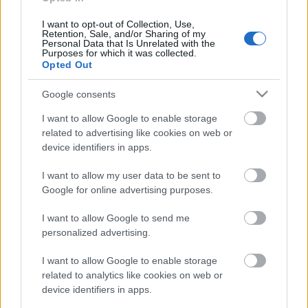
bejátszásokkal segítik a mondanivaló
megjelenítésében – magyarázta a rendező.
I want to opt-out of Collection, Use,
Hangsúlyozta: a színjátszó köröknek nemcsak
Retention, Sale, and/or Sharing of my
kultúraközvetítő szerepe van, hanem segít a
Personal Data that Is Unrelated with the
Purposes for which it was collected.
fiataloknak abban, hogy önbizalmat, magabiztos
Opted Out
megnyilvánulási képességet szerezzenek, amire a
mai, kommunikatív világban nagy szükségük van.
Google consents
I want to allow Google to enable storage
A programban részt vesznek veszprémi, várpalotai
related to advertising like cookies on web or
device identifiers in apps.
és balatonfüredi iskolák, mindegyik csoportnak 10-
15 perces fellépése van az előadásban. A Petőfi
I want to allow my user data to be sent to
Színház színészei (
Halas Adelaida, Módri Györgyi,
Google for online advertising purposes.
Csarnóy Zsuzsanna, Máté P. Gábor, Keresztes
Gábor, Szeles József
) szakmai segítséget nyújtanak
I want to allow Google to send me
az iskolák csoportjainak az előadás létrehozásához.
personalized advertising.
I want to allow Google to enable storage
Májusban az általános iskolások számára is
related to analytics like cookies on web or
hirdetnek hasonló programot, az ebből születő
device identifiers in apps.
előadást gyermeknap környékén mutatja be a