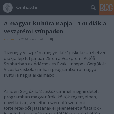
Színház.hu
A magyar kultúra napja - 170 diák a
veszprémi színpadon
szinhazhu
•
2014. január 20.
Tizenegy Veszprém megyei középiskola százhetven
diákja lép fel január 25-én a Veszprémi Petőfi
Színházban az Ádámok és Évák Ünnepe - Gergők és
Vicuskák iskolaszínházi programban a magyar
kultúra napja alkalmából.
Az idén
Gergők és Vicuskák
címmel meghirdetett
programban magyar írók, költők regényeiben,
novelláiban, verseiben szereplő szerelmi
történetekből játszanak el jeleneteket a fiatalok -
jelentette be a teátrum sajtótájékoztatón hétfőn