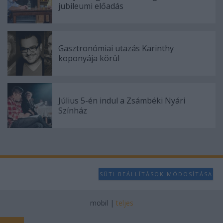
jubileumi előadás
Gasztronómiai utazás Karinthy
koponyája körül
Július 5-én indul a Zsámbéki Nyári
Színház
SÜTI BEÁLLÍTÁSOK MÓDOSÍTÁSA
mobil
|
teljes