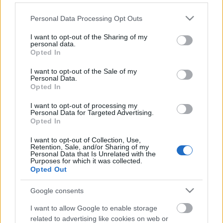
Please note that this website/app uses one or more Google
A kitüntetést odaítélő szakmai kuratórium tagjai –
Personal Data Processing Opt Outs
services and may gather and store information including but
Hegedűs D. Géza, Kútvölgyi Erzsébet, Szalma
not limited to your visit or usage behaviour. You may click to
I want to opt-out of the Sharing of my
Tamás
színművészek
, Réz András
filmesztéta és
personal data.
grant or deny consent to Google and its third-party tags to
Páger Antal
unokája,
Gyarmathy Antal
– idén
Opted In
use your data for below specified purposes in below Google
egyhangú szavazással döntöttek.
Halász Judit,
consent section.
I want to opt-out of the Sale of my
Garas Dezső, Király Levente, Venczel Vera,
Personal Data.
Csákányi Eszter, Kern András, Törőcsik Mari,
Opted In
Kulka János, Bánsági Ildikó, Rudolf Péter,
Kútvölgyi Erzsébet
és
Cserhalmi György
után
I want to opt-out of processing my
Personal Data for Targeted Advertising.
2014-ben
Gáspár Sándor
veheti át a jeles
Opted In
elismerést.
I want to opt-out of Collection, Use,
Retention, Sale, and/or Sharing of my
Gáspár Sándor
elmondta: számára különösen sokat
Personal Data that Is Unrelated with the
jelent ez a díj, hiszen többször játszott együtt
Páger
Purposes for which it was collected.
Opted Out
Antallal,
akit a múlt évszázad legnagyobb magyar
színészének, filmszínészként világklasszisnak tartja.
Google consents
„Ő számomra egy csoda, szenzációs példa” -
fogalmazott.
I want to allow Google to enable storage
related to advertising like cookies on web or