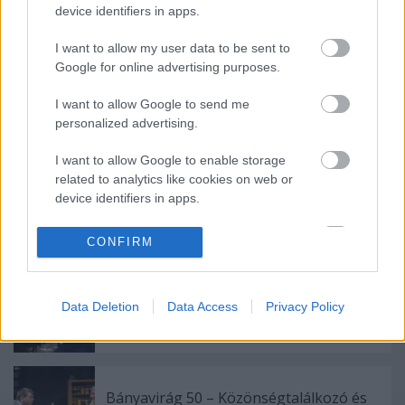
device identifiers in apps.
Forrás: Színház.hu, Vörösmarty Színház
I want to allow my user data to be sent to
Google for online advertising purposes.
I want to allow Google to send me
personalized advertising.
Ajánlott bejegyzések:
I want to allow Google to enable storage
related to analytics like cookies on web or
device identifiers in apps.
Különleges találkozások Zsámbékon
I want to allow Google to enable storage
CONFIRM
related to functionality of the website or app.
I want to allow Google to enable storage
Data Deletion
Data Access
Privacy Policy
Akárki a Dóm téren
related to personalization.
I want to allow Google to enable storage
related to security, including authentication
functionality and fraud prevention, and other
Bányavirág 50 – Közönségtalálkozó és
user protection.