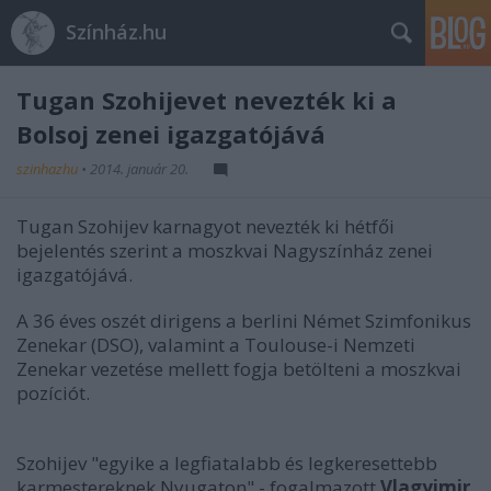
Színház.hu
Tugan Szohijevet nevezték ki a
Bolsoj zenei igazgatójává
szinhazhu
•
2014. január 20.
Tugan Szohijev karnagyot nevezték ki hétfői
bejelentés szerint a moszkvai Nagyszínház zenei
igazgatójává.
A 36 éves oszét dirigens a berlini Német Szimfonikus
Zenekar (DSO), valamint a Toulouse-i Nemzeti
Zenekar vezetése mellett fogja betölteni a moszkvai
pozíciót.
Szohijev "egyike a legfiatalabb és legkeresettebb
karmestereknek Nyugaton" - fogalmazott
Vlagyimir