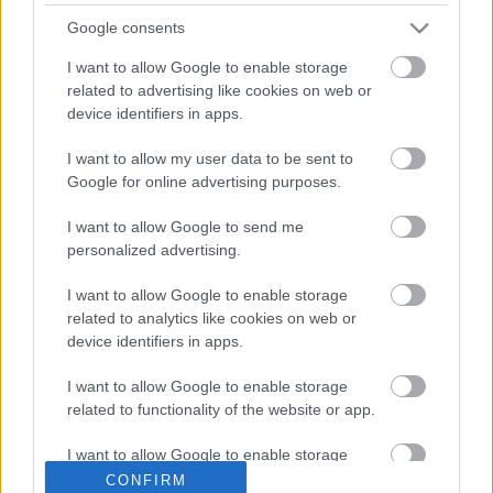
Google consents
A moszkvai Nagyszínház élén álló Urin decemberben
I want to allow Google to enable storage
a zenei színvonalat ért bírálatok miatt menesztette
related to advertising like cookies on web or
Szohijev elődjét, Vaszilij Szinajszkijt.
device identifiers in apps.
I want to allow my user data to be sent to
Új feladatáról Tugan Szohijev azt mondta, nagyon
Google for online advertising purposes.
örül a rá váró munkának.
I want to allow Google to send me
personalized advertising.
Forrás: MTI
I want to allow Google to enable storage
related to analytics like cookies on web or
device identifiers in apps.
I want to allow Google to enable storage
related to functionality of the website or app.
I want to allow Google to enable storage
Ajánlott bejegyzések:
related to personalization.
CONFIRM