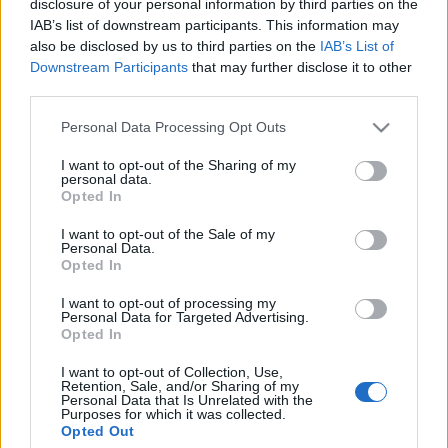
disclosure of your personal information by third parties on the
Oszétia fővárosában, Vlagyikavkazban,
IAB’s list of downstream participants. This information may
tanulmányait a szentpétervári konzervatóriumban
also be disclosed by us to third parties on the
IAB’s List of
végezte. 2002-ben a Walesi Nemzeti Operaházban
Downstream Participants
that may further disclose it to other
mutatkozott be, egy évre rá már Csajkovszkij
third parties.
Anyeginjét dirigálta a Metropolitan Operában New
Please note that this website/app uses one or more Google
Yorkban. 2005 óta dolgozik együtt a szentpétervári
Personal Data Processing Opt Outs
services and may gather and store information including but
Mariinszkij Színházzal, ahol Rossini, Bizet és
not limited to your visit or usage behaviour. You may click to
I want to opt-out of the Sharing of my
Rimszkij-Korszakov műveit vezényelte. Az Orchestre
personal data.
grant or deny consent to Google and its third-party tags to
National du Capitole de Toulouse vezető
Opted In
use your data for below specified purposes in below Google
karmesterévé és zeneigazgatójává 2008-ban, a DSO
consent section.
I want to opt-out of the Sale of my
zeneigazgatójává 2012 szeptemberében nevezték ki.
Personal Data.
Eddigi pályafutása során olyan együttesekkel
Opted In
dolgozott együtt, mint az Orosz Nemzeti
Filharmonikus Zenekar, a chicagói, a bécsi és a
I want to opt-out of processing my
Personal Data for Targeted Advertising.
londoni filharmonikusok, az amszterdami
Opted In
Concertgebow, valamint olyan nagy operaházakkal,
mint a bécsi Staatsoper vagy a New York-i
I want to opt-out of Collection, Use,
Retention, Sale, and/or Sharing of my
Metropolitan. Német nyelvterületen gyakran
Personal Data that Is Unrelated with the
emlegetik "csodakarnagyként"
Purposes for which it was collected.
Opted Out
(Dirigentenwunderwaffe).