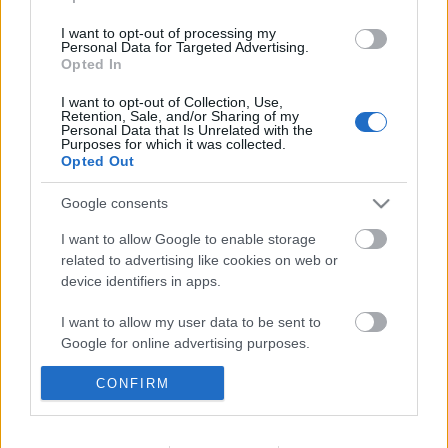
I want to opt-out of processing my
Personal Data for Targeted Advertising.
Opted In
Ajánlott bejegyzések:
I want to opt-out of Collection, Use,
Retention, Sale, and/or Sharing of my
Personal Data that Is Unrelated with the
Purposes for which it was collected.
Opted Out
Meghalt Böröndi Tamás
Google consents
I want to allow Google to enable storage
related to advertising like cookies on web or
Rögtön dupla premierrel kezdi az új
device identifiers in apps.
évadot a Radnóti
I want to allow my user data to be sent to
Google for online advertising purposes.
A Madách Színház zárt ajtók mellett is
CONFIRM
I want to allow Google to send me
közel 6000 nézőt fogadott júniusban
personalized advertising.
I want to allow Google to enable storage