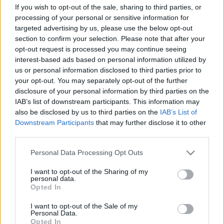
If you wish to opt-out of the sale, sharing to third parties, or
processing of your personal or sensitive information for
targeted advertising by us, please use the below opt-out
section to confirm your selection. Please note that after your
opt-out request is processed you may continue seeing
interest-based ads based on personal information utilized by
Az állás betöltéséhez szakirányú végzettség
us or personal information disclosed to third parties prior to
szükséges (villanyszerelő, elektrotechnikai
your opt-out. You may separately opt-out of the further
műszerész). Színházi világítási gyakorlattal
disclosure of your personal information by third parties on the
rendelkezők előnyt élveznek. Az állás azonnal
IAB’s list of downstream participants. This information may
betölthető.
also be disclosed by us to third parties on the
IAB’s List of
Downstream Participants
that may further disclose it to other
Önéletrajzokat elérhetőséggel a
third parties.
vilagositok@ujszinhaz.hu
címre várjuk 2014 január
26-ig.
Please note that this website/app uses one or more Google
Personal Data Processing Opt Outs
services and may gather and store information including but
not limited to your visit or usage behaviour. You may click to
I want to opt-out of the Sharing of my
personal data.
grant or deny consent to Google and its third-party tags to
Opted In
use your data for below specified purposes in below Google
consent section.
I want to opt-out of the Sale of my
Personal Data.
Opted In