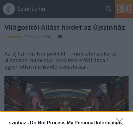
Színház.hu
Világosítói állást hirdet az Újszínház
szinhazhu
•
2014. január 20.
Az Új Színház Nonprofit KFT. munkatársat keres
világosítói munkakör betöltésére főállásban
egyenlőtlen munkaidő-beosztással.
szinhaz -
Do Not Process My Personal Information