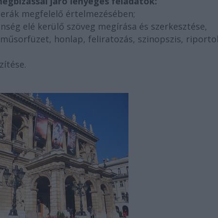
megbízással járó lényeges feladatok:
perák megfelelő értelmezésében;
nség elé kerülő szöveg megírása és szerkesztése,
űsorfüzet, honlap, feliratozás, szinopszis, riporto
zítése.