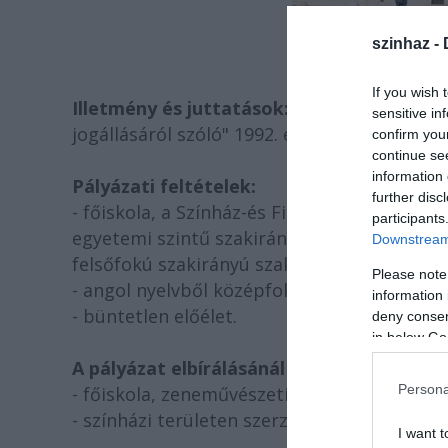
Fotó: K
szinhaz -
If you wish 
Illetmény és juttatások:
Az illetmény megá
sensitive in
jogállásáról szóló" 1992. évi XXXIII. törvény
confirm you
continue se
information 
Pályázati feltételek:
further disc
- főiskola, a Színház-és Filmművészeti Fő
participants
egyetemi szintű szakirányú szakképzettség,
Downstream 
felsőfokú szakirányú szakképesítés;
Please note
- angol nyelvből középfokú C típusú általáno
information 
- büntetlen előélet.
deny consent
in below Go
A pályázat elbírálásánál előnyt jelent:
Persona
- főiskola, zeneművészeti képzési ágon sze
- színházi területen szerzett - Legalább 1-3
I want t