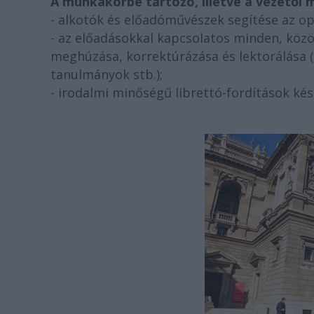
A munkakörbe tartozó, illetve a vezetői 
- alkotók és előadóművészek segítése az o
- az előadásokkal kapcsolatos minden, közö
meghúzása, korrektúrázása és lektorálása (m
tanulmányok stb.);
- irodalmi minőségű librettó-fordítások kés