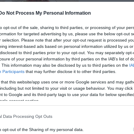
rupa Zsófi, fidelio.hu
Do Not Process My Personal Information
to opt-out of the sale, sharing to third parties, or processing of your per
llapítására és a juttatásokra a "Közalkalmazottak
formation for targeted advertising by us, please use the below opt-out s
 rendelkezései az irányadók.
r selection. Please note that after your opt-out request is processed y
eing interest-based ads based on personal information utilized by us or
disclosed to third parties prior to your opt-out. You may separately opt-
losure of your personal information by third parties on the IAB’s list of
iskolán vagy tudományegyetem bölcsészkarán szerzet
. This information may also be disclosed by us to third parties on the
IA
 vagy főiskolai végzettség és szakképzésben szerze
Participants
that may further disclose it to other third parties.
 that this website/app uses one or more Google services and may gath
s nyelvvizsga, társalgási szintű nyelvtudás;
including but not limited to your visit or usage behaviour. You may click 
 to Google and its third-party tags to use your data for below specifi
ogle consent section.
l Data Processing Opt Outs
rzett felsőfokú szakképzettség;
 év szakmai tapasztalat.
o opt-out of the Sharing of my personal data.