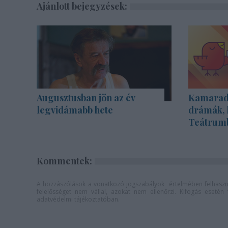
Ajánlott bejegyzések:
Augusztusban jön az év
Kamarada
legvidámabb hete
drámák, 
Teátrum
Kommentek:
A hozzászólások a
vonatkozó jogszabályok
értelmében felhaszná
felelősséget nem vállal, azokat nem ellenőrzi. Kifogás eseté
adatvédelmi tájékoztatóban
.