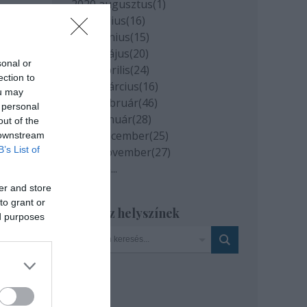
2020 augusztus
(
1
)
2020 július
(
16
)
2020 június
(
15
)
2020 május
(
20
)
sonal or
2020 április
(
24
)
ection to
2020 március
(
16
)
ou may
2020 február
(
46
)
 personal
2020 január
(
28
)
out of the
2019 december
(
25
)
 downstream
t
B’s List of
2019 november
(
27
)
tt
Tovább
...
er and store
to grant or
Szinház helyszínek
ed purposes