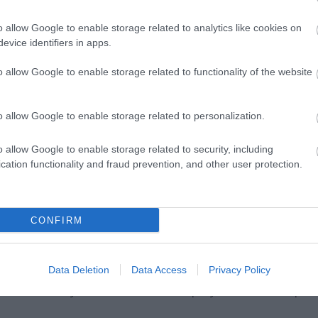
o allow Google to enable storage related to analytics like cookies on
evice identifiers in apps.
ami Operaház címére történő megküldésével (1061
o allow Google to enable storage related to functionality of the website
ik feltüntetni a pályázati adatbázisban szereplő
int a munkakör megnevezését: dramaturg;
o allow Google to enable storage related to personalization.
o allow Google to enable storage related to security, including
cation functionality and fraud prevention, and other user protection.
65 Budapest, Hajós utca 11. II. épület - Üzemház 3
ály.
CONFIRM
izottság hallgatja meg a pályázati feltételeknek
tról szóló értesítés után a pályázatok személyesen
Data Deletion
Data Access
Privacy Policy
ási Osztályán. Az át nem vett pályázatok 90 napon