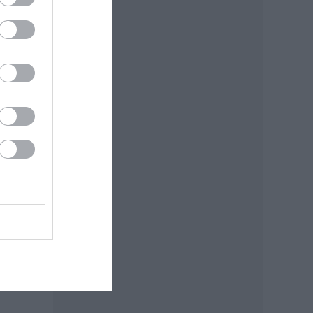
.
 túl