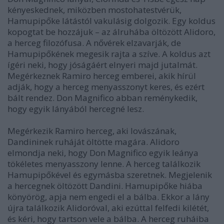
kényeskednek, miközben mostohatestvérük,
Hamupipőke látástól vakulásig dolgozik. Egy koldus
kopogtat be hozzájuk – az álruhába öltözött Alidoro,
a herceg filozófusa. A nővérek elzavarják, de
Hamupipőkének megesik rajta a szíve. A koldus azt
ígéri neki, hogy jóságáért elnyeri majd jutalmát.
Megérkeznek Ramiro herceg emberei, akik hírül
adják, hogy a herceg menyasszonyt keres, és ezért
bált rendez. Don Magnifico abban reménykedik,
hogy egyik lányából hercegné lesz.
Megérkezik Ramiro herceg, aki lovászának,
Dandininek ruháját öltötte magára. Alidoro
elmondja neki, hogy Don Magnifico egyik leánya
tökéletes menyasszony lenne. A herceg találkozik
Hamupipőkével és egymásba szeretnek. Megjelenik
a hercegnek öltözött Dandini. Hamupipőke hiába
könyörög, apja nem engedi el a bálba. Ekkor a lány
újra találkozik Alidoróval, aki ezúttal felfedi kilétét,
és kéri, hogy tartson vele a bálba. A herceg ruháiba