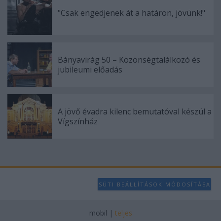
"Csak engedjenek át a határon, jövünk!"
Bányavirág 50 – Közönségtalálkozó és
jubileumi előadás
A jövő évadra kilenc bemutatóval készül a
Vígszínház
SÜTI BEÁLLÍTÁSOK MÓDOSÍTÁSA
mobil
|
teljes