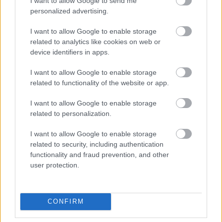
I want to allow Google to send me
personalized advertising.
I want to allow Google to enable storage
related to analytics like cookies on web or
device identifiers in apps.
I want to allow Google to enable storage
related to functionality of the website or app.
I want to allow Google to enable storage
related to personalization.
I want to allow Google to enable storage
Kritikus szemmel a produkcióról:
related to security, including authentication
functionality and fraud prevention, and other
user protection.
"Hamupipőke hálátlan szerep. Két felvonáson át a
többiek ellopják a show-t a címszereplőtől, akinek
ráadásul épp a legvégén, a finálé rondójában kell
CONFIRM
legjobban odatennie magát. A premieren