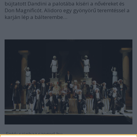
bújtatott Dandini a palotába kíséri a nővéreket és
Don Magnificót. Alidoro egy gyönyörű teremtéssel a
karján lép a bálterembe…
Fotó: szinhaz.szeged.hu