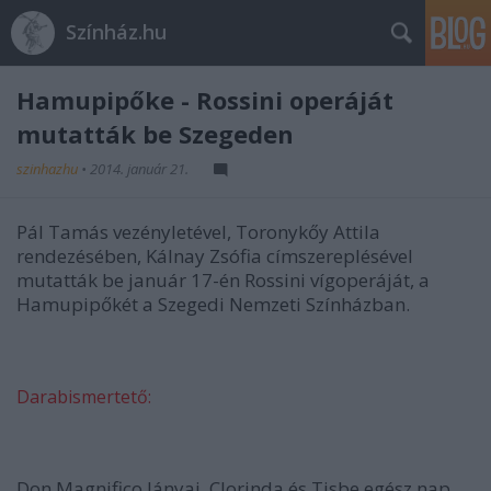
Színház.hu
Hamupipőke - Rossini operáját
mutatták be Szegeden
szinhazhu
•
2014. január 21.
Pál Tamás vezényletével, Toronykőy Attila
rendezésében, Kálnay Zsófia címszereplésével
mutatták be január 17-én Rossini vígoperáját, a
Hamupipőkét a Szegedi Nemzeti Színházban.
Darabismertető:
Don Magnifico lányai, Clorinda és Tisbe egész nap