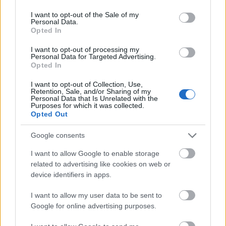
use your data for below specified purposes in below Google
A rendező elmondta, ha ismerős terepen dolgozik,
consent section.
I want to opt-out of the Sale of my
akkor a rendezés mellett szívesen magára vállalja a
Personal Data.
díszlettervezés feladatát is. "Ez a színpadkép
Opted In
tulajdonképpen egy nagy cipőre emlékeztet, de nem
I want to opt-out of processing my
úgy, mint a szabadtéris
Marica grófnő
hatalmas,
Personal Data for Targeted Advertising.
piros körömcipője. Az operában a mesében szereplő
Opted In
cipellő helyett Hamupipőke egy karkötőt ad a
hercegnek, mi azonban
úgy döntöttünk,
I want to opt-out of Collection, Use,
Pál Tamással
Retention, Sale, and/or Sharing of my
hogy visszahozzuk a cipellős változatot, mert
Personal Data that Is Unrelated with the
Purposes for which it was collected.
szerintünk ez is lényeges eleme a jól ismert
Opted Out
Hamupipőke-történetnek. Ez a díszlet egy olyan
lépcsőház, amely különböző nézetekből cipőre
Google consents
emlékeztet" - mesélte
Toronykőy Attila
a
Délmagyarországnak.
I want to allow Google to enable storage
related to advertising like cookies on web or
device identifiers in apps.
I want to allow my user data to be sent to
Google for online advertising purposes.