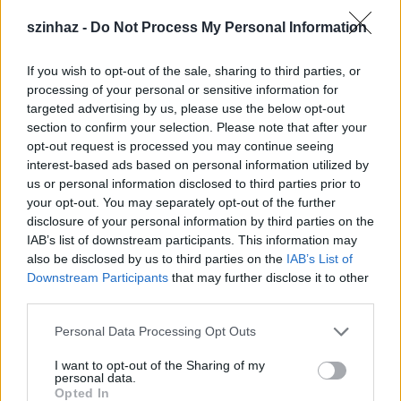
szinhaz -
Do Not Process My Personal Information
Toronykőy Attila rendező az előadásról:
If you wish to opt-out of the sale, sharing to third parties, or
processing of your personal or sensitive information for
targeted advertising by us, please use the below opt-out
section to confirm your selection. Please note that after your
"Abból a mondatból indultam ki, amit
Hamupipőke
a
opt-out request is processed you may continue seeing
darab végén mond: »A bosszúm az, hogy
interest-based ads based on personal information utilized by
megbocsátok«. Ez nagyon érdekes gondolat; a mai
us or personal information disclosed to third parties prior to
világban szinte elképzelhetetlen. Meseszerű,
your opt-out. You may separately opt-out of the further
akárcsak Rossini Hamupipőkéje, amelyet felnőttek
disclosure of your personal information by third parties on the
számára is élvezetes meseként állítottunk színpadra.
IAB’s list of downstream participants. This information may
Modern környezetben indul a történet, majd a
also be disclosed by us to third parties on the
IAB’s List of
herceg látványos rokokó álarcosbáljában
Downstream Participants
that may further disclose it to other
folytatódik, ahol mindenki maskarában jelenik meg.
third parties.
A végén újra visszatérünk a mába, és valósággá válik
Please note that this website/app uses one or more Google
Personal Data Processing Opt Outs
a mese" – részletezte
Toronykőy Attila
.
services and may gather and store information including but
not limited to your visit or usage behaviour. You may click to
I want to opt-out of the Sharing of my
personal data.
grant or deny consent to Google and its third-party tags to
Opted In