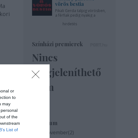
vörös bestia
 Ma
Pikali Gerda talpig vörösben,
kori
a férfiak pedig nyakig a
pácban - az Újszínházban!
hirdetés
Színházi premierek
Nincs
megjeleníthető
elem
sonal or
ection to
ou may
 personal
out of the
Archívum
 downstream
B’s List of
2020 november
(
2
)