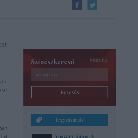
est
Színészkereső
 film,
eryl
Keresés
Jegyvásárlás
van
l a
Vaszary János: A