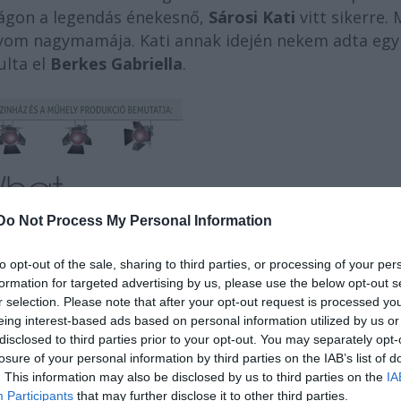
zágon a legendás énekesnő,
Sárosi Kati
vitt sikerre.
yom nagymamája. Kati annak idején nekem adta egy
ulta el
Berkes Gabriella
.
Do Not Process My Personal Information
to opt-out of the sale, sharing to third parties, or processing of your per
formation for targeted advertising by us, please use the below opt-out s
r selection. Please note that after your opt-out request is processed y
eing interest-based ads based on personal information utilized by us or
disclosed to third parties prior to your opt-out. You may separately opt-
losure of your personal information by third parties on the IAB’s list of
. This information may also be disclosed by us to third parties on the
IA
Participants
that may further disclose it to other third parties.