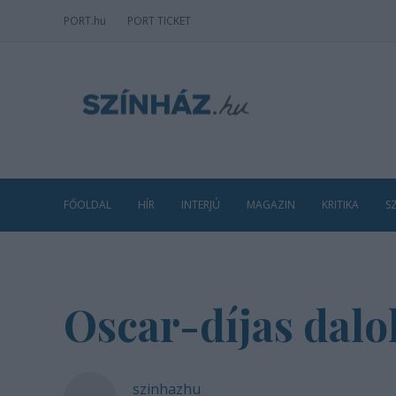
PORT
.hu
PORT TICKET
FŐOLDAL
HÍR
INTERJÚ
MAGAZIN
KRITIKA
S
Oscar-díjas dalo
szinhazhu