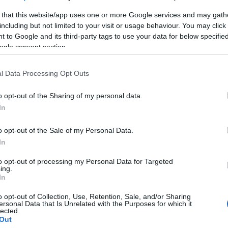
 that this website/app uses one or more Google services and may gath
including but not limited to your visit or usage behaviour. You may click 
 to Google and its third-party tags to use your data for below specifi
ogle consent section.
inden dal hihetelen emóciókat szabadít fel az
ndta, m
l Data Processing Opt Outs
akiben élénken él az
Ahogy lesz, úgy lesz
című dal, ez
ején magát a filmet betiltották hazánkban, mert a d
o opt-out of the Sharing of my personal data.
 szocialista erkölccsel. De a fiatal generációhoz i
In
es dala, a
Skyfall
főcímzenéje is" - mondta
Perjés Já
o opt-out of the Sale of my Personal Data.
In
 a produkció dalait akusztikus gitárra átdolgozni. "
dkívüli stílusérzékkel megáldott előadó, ez nagyba
to opt-out of processing my Personal Data for Targeted
ing.
lok mögött látható filmrészleteket is, melyekből
In
böző hangulatba utazhat el a két részes műsor alatt
o opt-out of Collection, Use, Retention, Sale, and/or Sharing
ersonal Data that Is Unrelated with the Purposes for which it
lected.
Out