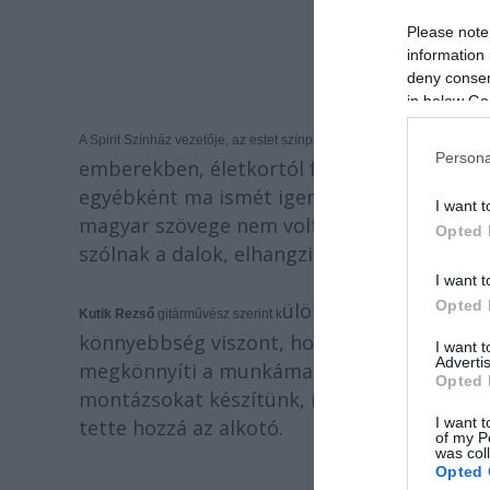
Please note
information 
deny consent
in below Go
A Spirit Színház vezetője, az estet színpadra állító
Perjés János
elmo
Persona
emberekben, életkortól függetlenül. "Van, 
egyébként ma ismét igen aktuális. Annak id
I want t
magyar szövege nem volt összeegyeztethető a
Opted 
szólnak a dalok, elhangzik például
Adéle
hír
I want t
Opted 
ülönleges kihívás volt
Kutik Rezső
gitárművész szerint k
könnyebbség viszont, hogy
Berkes Gabi
ren
I want 
Advertis
megkönnyíti a munkámat. Én válogatom a da
Opted 
montázsokat készítünk, így a néző 28 külön
I want t
tette hozzá az alkotó.
of my P
was col
Opted 