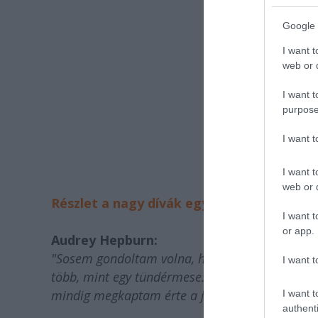
Google 
I want t
web or d
I want t
purpose
I want 
I want t
web or d
Részlet a nagy dívák egy-egy klasszikuss
I want t
or app.
Audrey Hepburn:
"Sosem gondoltam volna, hogy olyan arccal, min
I want t
több, mint egy tündérmese. Akadt jó pár nehéz 
mindig megkaptam érte a jutalmam."
I want t
authenti