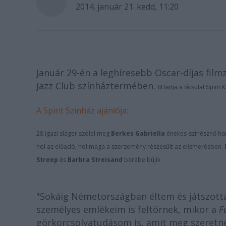
2014. január 21. kedd, 11:20
Január 29-én a leghíresebb Oscar-díjas film
Jazz Club színháztermében.
Itt tartja a társulat Spi
A Spirit Színház ajánlója:
28 igazi sláger szólal meg
Berkes Gabriella
énekes-színésznő ha
hol az előadó, hol maga a szerzemény részesült az elismerésben. 
Streep
és
Barbra Streisand
bőrébe bújik
"Sokáig Németországban éltem és játszott
személyes emlékeim is feltörnek, mikor a
Fu
görkorcsolyatudásom is, amit meg szeretn