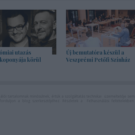
ómiai utazás
Új bemutatóra készül a
 koponyája körül
Veszprémi Petőfi Színház
lói tartalomnak minősülnek, értük a
szolgáltatás technikai
üzemeltetője sem
n forduljon a blog szerkesztőjéhez. Részletek a
Felhasználási feltételekben