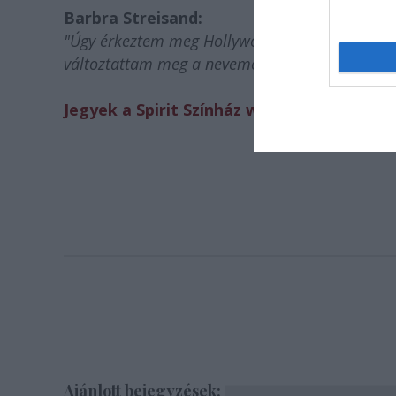
Barbra Streisand:
"Úgy érkeztem meg Hollywoodba, hogy nem műt
változtattam meg a nevemet. Ez pedig örömmel t
Jegyek a Spirit Színház weboldalán vásáro
Ajánlott bejegyzések: