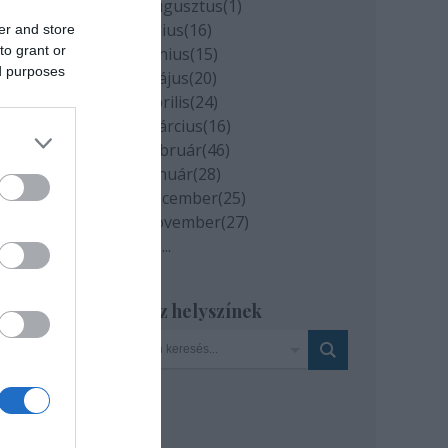
2020 augusztus
(
1
)
2020 július
(
16
)
er and store
to grant or
2020 június
(
15
)
ed purposes
2020 május
(
20
)
2020 április
(
24
)
2020 március
(
16
)
2020 február
(
46
)
2020 január
(
28
)
al
2019 december
(
25
)
s
2019 november
(
27
)
nos
.
Tovább
...
Nagy
Szinház helyszínek
n
" -