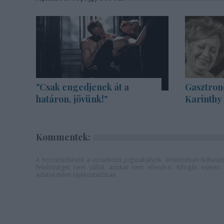
"Csak engedjenek át a
Gasztron
határon, jövünk!"
Karinthy
Kommentek:
A hozzászólások a
vonatkozó jogszabályok
értelmében felhaszná
felelősséget nem vállal, azokat nem ellenőrzi. Kifogás eseté
adatvédelmi tájékoztatóban
.