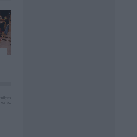
milyen
és az