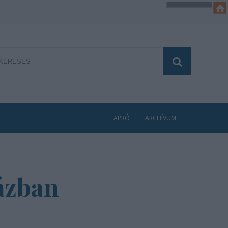
APRÓ
ARCHÍVUM
házban