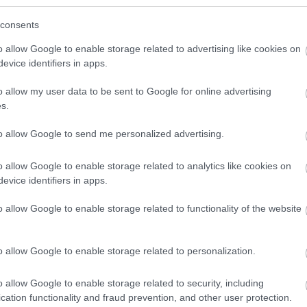
consents
o allow Google to enable storage related to advertising like cookies on
evice identifiers in apps.
o allow my user data to be sent to Google for online advertising
s.
to allow Google to send me personalized advertising.
o allow Google to enable storage related to analytics like cookies on
evice identifiers in apps.
á váló mondataiból:
o allow Google to enable storage related to functionality of the website
t az enyém, a filmvásznon köthetek ki. Az életem sokka
o allow Google to enable storage related to personalization.
pillanat, de miután sikerült legyőznöm az akadályokat,
o allow Google to enable storage related to security, including
cation functionality and fraud prevention, and other user protection.