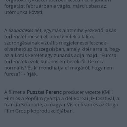
forgatást februárban a vágás, márciusban az
utómunka követi.
A
Szabadesés
hét, egymás alatt elhelyezkedő lakás
történetét meséli el, a történetek a lakók
szorongásainak vizuális megjelenései lesznek -
olvasható az összegzésben, amely kitér arra is, hogy
az alkotás keretét egy zuhanás adja majd. "Furcsa
történetek ezek, különös emberekről. De mi a
normális? És ki mondhatja el magáról, hogy nem
furcsa?" - írják.
A filmet a
Pusztai Ferenc
producer vezette KMH
Film és a Popfilm gyártja a dél-koreai JIF fesztivál, a
francia Sciapode, a magyar Visionteam és az Origo
Film Group koprodukciójában.