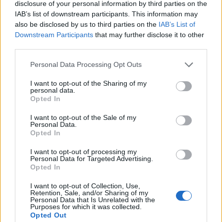
disclosure of your personal information by third parties on the
Az alkotás főszereplője a Kossuth-díjas
Molnár
IAB’s list of downstream participants. This information may
Piroska
lesz, a nemzet színésze címmel is kitüntetett
also be disclosed by us to third parties on the
IAB’s List of
színésznő korábban a
Taxidermia
című filmben
Downstream Participants
that may further disclose it to other
third parties.
dolgozott együtt a rendezővel. Mellette olyan
művészek szerepelnek a Szabadesésben, mint
Tenki
Please note that this website/app uses one or more Google
Personal Data Processing Opt Outs
Réka, Trill Zsolt, Nagy Zsolt, Bordán Irén, Jordán
services and may gather and store information including but
Tamás, Hegedűs D. Géza
és
Benedek Miklós
.
not limited to your visit or usage behaviour. You may click to
I want to opt-out of the Sharing of my
personal data.
grant or deny consent to Google and its third-party tags to
Opted In
use your data for below specified purposes in below Google
Pálfi György
2002-ben a Színház- és Filmművészeti
consent section.
I want to opt-out of the Sale of my
Főiskola rendezői szakán szerzett diplomát. Számos
Personal Data.
rövidfilmet rendezett egyetemi évei alatt. Hukkle
Opted In
című első játékfilmjét több mint száz nemzetközi
I want to opt-out of processing my
filmfesztivál hívta meg programjába és több rangos
Personal Data for Targeted Advertising.
külföldi elismerés között elnyerte az Európai
Opted In
Filmakadémia Fassbinder-díját 2002-ben. Második
I want to opt-out of Collection, Use,
játékfilmjét, a Taxidermia címűt a 37. Magyar
Retention, Sale, and/or Sharing of my
Filmszemle fődíjával, a legjobb női és férfi
Personal Data that Is Unrelated with the
Purposes for which it was collected.
epizódszereplő, a látványtervezői díjjal, a diákzsűri
Opted Out
fődíjával tüntették ki.