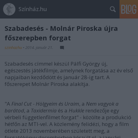
Színház.hu
Szabadesés - Molnár Piroska újra
főszerepben forgat
szinhazhu
•
2014. január 21.
Szabadesés címmel készül Pálfi György új,
egészestés játékfilmje, amelynek forgatása az év első
napjaiban kezdődött és január 28-ig tart. A
főszerepet Molnár Piroska alakítja.
"A
Final Cut - Hölgyeim és Uraim
, a
Nem vagyok a
barátod
, a
Taxidermia
és a
Hukkle
rendezője egy
vérbeli függetlenfilmet forgat" - közölte a produkció
hétfőn az MTI-vel. A közlemény felidézi, hogy a film
ötlete 2013 novemberében született meg, a
forgatókönyv decemberben készült el, a januári