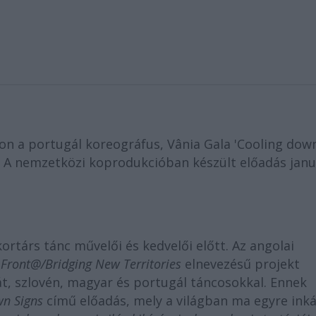
n a portugál koreográfus, Vânia Gala 'Cooling dow
a. A nemzetközi koprodukcióban készült előadás jan
ortárs tánc művelői és kedvelői előtt. Az angolai
d
Front@/Bridging New
Territories
elnevezésű projekt
t, szlovén, magyar és portugál táncosokkal. Ennek
n Signs
című előadás, mely a világban ma egyre ink