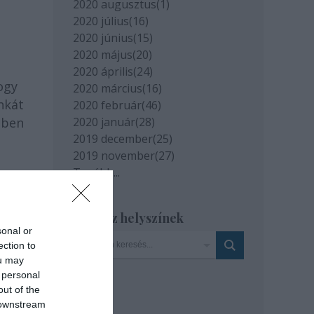
2020 augusztus
(
1
)
2020 július
(
16
)
2020 június
(
15
)
2020 május
(
20
)
2020 április
(
24
)
ogy
2020 március
(
16
)
nkát
2020 február
(
46
)
ében
2020 január
(
28
)
2019 december
(
25
)
2019 november
(
27
)
Tovább
...
Szinház helyszínek
sonal or
ection to
ou may
 personal
out of the
 downstream