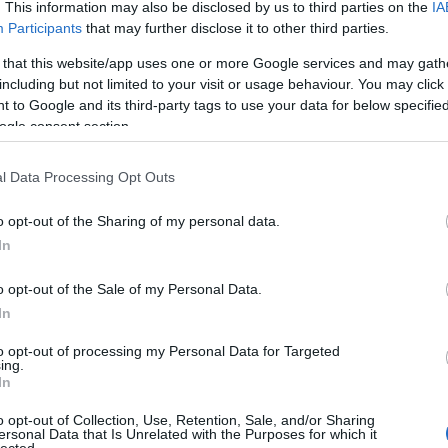
. This information may also be disclosed by us to third parties on the
IA
Participants
that may further disclose it to other third parties.
 that this website/app uses one or more Google services and may gath
including but not limited to your visit or usage behaviour. You may click 
 to Google and its third-party tags to use your data for below specifi
ogle consent section.
l Data Processing Opt Outs
o opt-out of the Sharing of my personal data.
In
o opt-out of the Sale of my Personal Data.
n ma egyre inkább elhatalmasodó apátiáról szól. 
In
rformatív emléktárat jelenítsünk meg, ami tükrözi
to opt-out of processing my Personal Data for Targeted
n érzésem szerint mi, (vagyis az én generációm)
ing.
In
o opt-out of Collection, Use, Retention, Sale, and/or Sharing
ersonal Data that Is Unrelated with the Purposes for which it
lected.