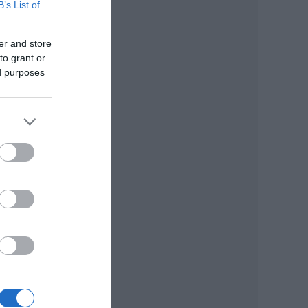
B’s List of
er and store
to grant or
ed purposes
Az