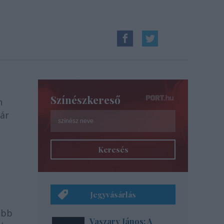
Színészkereső
n
uár
Keresés
Jegyvásárlás
ább
Vaszary János: A