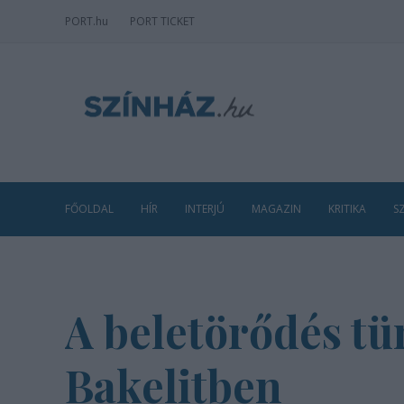
PORT
.hu
PORT TICKET
FŐOLDAL
HÍR
INTERJÚ
MAGAZIN
KRITIKA
S
A beletörődés tün
Bakelitben