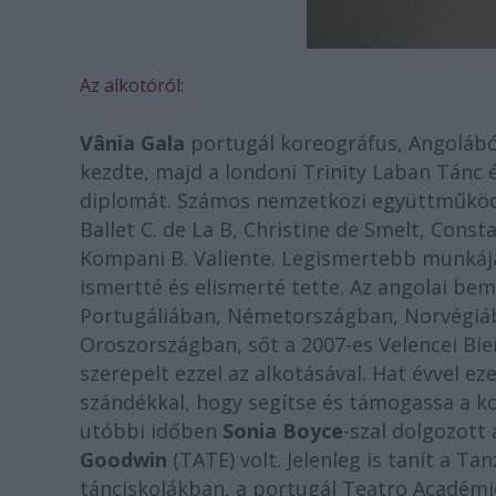
Az alkotóról:
Vânia Gala
portugál koreográfus, Angolábó
kezdte, majd a londoni Trinity Laban Tánc
diplomát. Számos nemzetközi együttműködés
Ballet C. de La B, Christine de Smelt, Cons
Kompani B. Valiente. Legismertebb munkáj
ismertté és elismerté tette. Az angolai be
Portugáliában, Németországban, Norvégiáb
Oroszországban, sőt a 2007-es Velencei Bien
szerepelt ezzel az alkotásával. Hat évvel ez
szándékkal, hogy segítse és támogassa a ko
utóbbi időben
Sonia Boyce
-szal dolgozott
Goodwin
(TATE) volt. Jelenleg is tanít a T
tánciskolákban, a portugál Teatro Académi