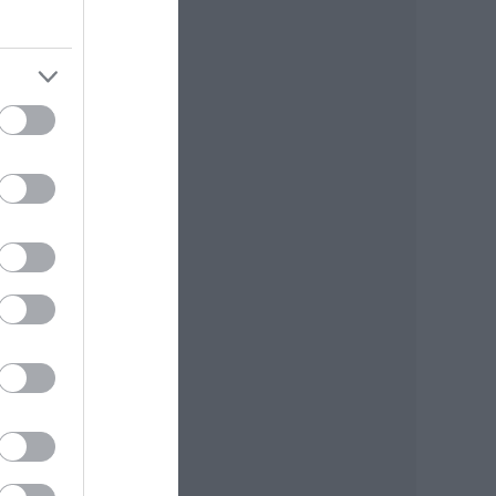
nk a
agy
re
sel.
ünk,
nunk.
a
nk