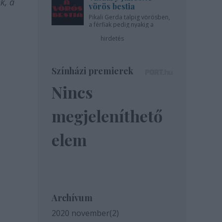
k, a
vörös bestia
Pikali Gerda talpig vörösben,
a férfiak pedig nyakig a
pácban - az Újszínházban!
hirdetés
Színházi premierek
Nincs
megjeleníthető
elem
Archívum
2020 november
(
2
)