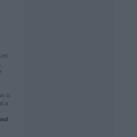
Les
,
e
n is
al a
aul