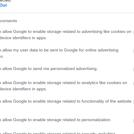
krözze azokat a stratégiákat, ahogyan megbirkózu
Out
yan birtokoljuk (vagy nem birtokoljuk) a testünket, v
jelent, hogy megengedjük, hogy a testünkben lévő
consents
galmasabb, vagy a nyugalomhoz közeli állapot. Ami
o allow Google to enable storage related to advertising like cookies on
evice identifiers in apps.
o allow my user data to be sent to Google for online advertising
ozdulatlanság megjelenéséről is. Sőt, még inkább a
s.
kadó visszahúzódásról, valamint arról, hogy mennyi
to allow Google to send me personalized advertising.
amelyekkel megpróbálunk szembenézni a beletörődés
árasztó konvenciók. Ha ezekről a fogalmakról beszél
o allow Google to enable storage related to analytics like cookies on
nk, és arról a pillanatról, ahol alig van mit monda
evice identifiers in apps.
lgokat, amelyek befolyásolják, illetve elidegenítik 
o allow Google to enable storage related to functionality of the website
o allow Google to enable storage related to personalization.
csak látszólagos, több mint annak a kényelmetlen
 az a képességünk, aminek a segítségével meg tudná
o allow Google to enable storage related to security, including