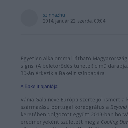
szinhazhu
2014. január 22. szerda, 09:04
Egyetlen alkalommal látható Magyarországo
signs' (A beletörődés tünetei) című darabj
30-án érkezik a Bakelit színpadára.
A Bakelit ajánlója:
Vânia Gala neve Európa szerte jól ismert a k
származású portugál koreográfus a
Beyon
keretében dolgozott együtt 2013-ban horvá
eredményeként született meg a
Cooling Dow