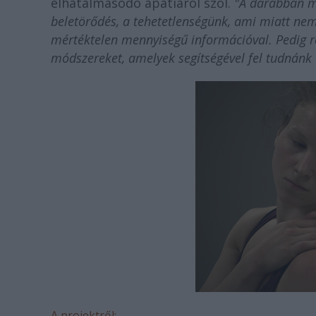
elhatalmasodó apátiáról szól.
"A darabban me
beletörődés, a tehetetlenségünk, ami miatt ne
mértéktelen mennyiségű információval. Pedig 
módszereket, amelyek segítségével fel tudnánk
A projektről: