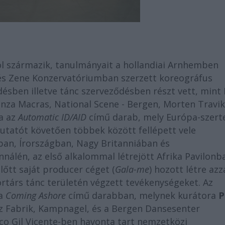
l származik, tanulmányait a hollandiai Arnhemben
 és Zene Konzervatóriumban szerzett koreográfus
ben illetve tánc szerveződésben részt vett, mint 
tanza Macras, National Scene - Bergen, Morten Travik
a az
Automatic ID/AID
című darab, mely Európa-szert
mutatót követően többek között fellépett vele
an, Írországban, Nagy Britanniában és
nálén, az első alkalommal létrejött Afrika Pavilonba
előtt saját producer céget (
Gala-me
) hozott létre azz
rtárs tánc területén végzett tevékenységeket. Az
 a
Coming Ashore
című darabban, melynek kurátora
P
anz Fabrik, Kampnagel, és a Bergen Dansesenter
co Gil Vicente-ben havonta tart nemzetközi