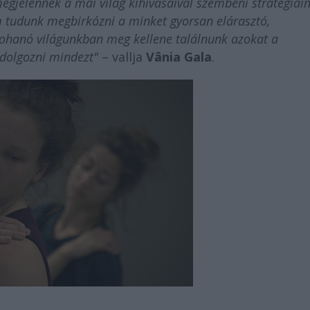
gjelennek a mai világ kihívásaival szembeni stratégiáin
m tudunk megbirkózni a minket gyorsan elárasztó,
rohanó világunkban meg kellene találnunk azokat a
 dolgozni mindezt"
– vallja
Vânia Gala
.