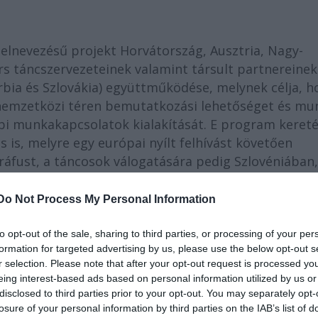
elnevezésű projekt Horvátország, Ausztria, Nagy-
rs táncszervezeteinek valamint társult partnereinek
rbia és Szlovákia) együttműködése, melynek célja, h
 nemzetközi téren bemutatkozási lehetőséget és mu
bbi munkakapcsolatok kialakítását. E program keret
ás is, melyre egy európai nyílt felhívást követően
áfust, a táncosok válogatására pedig Szlovéniában,
or. A 8. Burgenlandi Tanztage-n (Ausztria) tartott
grábi Dance Week Fesztiválon került sor 2013
Do Not Process My Personal Information
ovéniai Front@ Fesztiválon vendégeskedett.
to opt-out of the sale, sharing to third parties, or processing of your per
formation for targeted advertising by us, please use the below opt-out s
r selection. Please note that after your opt-out request is processed y
eing interest-based ads based on personal information utilized by us or
disclosed to third parties prior to your opt-out. You may separately opt-
losure of your personal information by third parties on the IAB’s list of