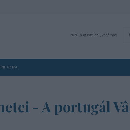
2026. augusztus 9., vasárnap
ZÍNHÁZ MA
etei - A portugál Vâ