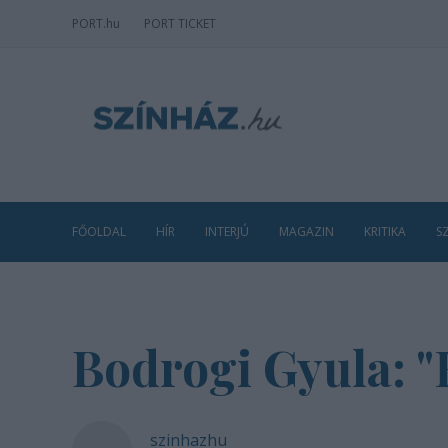
PORT
.hu
PORT TICKET
FŐOLDAL
HÍR
INTERJÚ
MAGAZIN
KRITIKA
S
Bodrogi Gyula: "R
szinhazhu