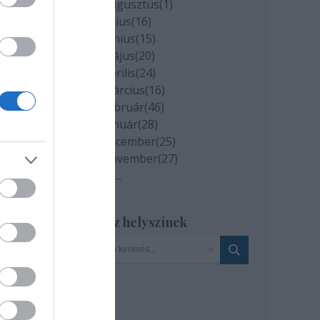
2020 augusztus
(
1
)
2020 július
(
16
)
2020 június
(
15
)
2020 május
(
20
)
ról,
2020 április
(
24
)
2020 március
(
16
)
és a
2020 február
(
46
)
olna
2020 január
(
28
)
2019 december
(
25
)
2019 november
(
27
)
Tovább
...
kor
Szinház helyszínek
a
t.