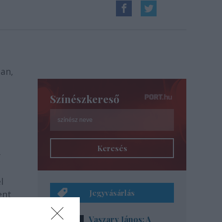
ban,
Színészkereső
Keresés
y
l
Jegyvásárlás
ent
t
Vaszary János: A