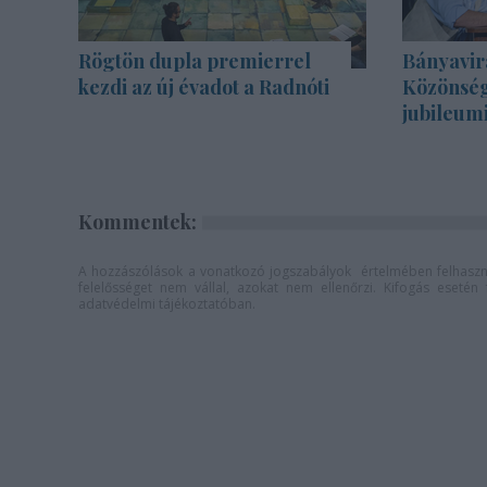
Rögtön dupla premierrel
Bányavir
kezdi az új évadot a Radnóti
Közönség
jubileum
Kommentek:
A hozzászólások a
vonatkozó jogszabályok
értelmében felhaszná
felelősséget nem vállal, azokat nem ellenőrzi. Kifogás eseté
adatvédelmi tájékoztatóban
.