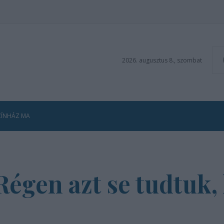
2026. augusztus 8., szombat
ZÍNHÁZ MA
égen azt se tudtuk, 