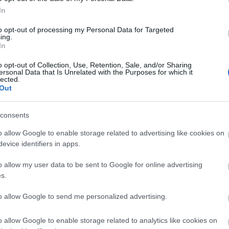
In
to opt-out of processing my Personal Data for Targeted
ing.
In
n általa alapított Színes Csokornyakkendősök Pártjá
r az alapításkor abba kellett hagynom a párt további
o opt-out of Collection, Use, Retention, Sale, and/or Sharing
ersonal Data that Is Unrelated with the Purposes for which it
k a televízióban, de a nézők nagyon komolyan vették 
lected.
ak rá kellet volna bólintanunk és már áramlott is v
Out
or bejutnánk a parlamentbe" - véli
Bodrogi Gyula
.
consents
 a máglyán
című darabról
Bodrogi Gyula
így szólt:
o allow Google to enable storage related to advertising like cookies on
mennek a világon, aztán jön egy másik divat. De nem
evice identifiers in apps.
y jön-e a közönség megnézni. Ha jön a közönség, ak
y színháztól, mint a fene. Mi azért csináljuk, hogy 
o allow my user data to be sent to Google for online advertising
s.
to allow Google to send me personalized advertising.
 tudja, mennyi humort sikerült átmentenie a 21.
végig segített átvészelni a viharos huszadik százado
o allow Google to enable storage related to analytics like cookies on