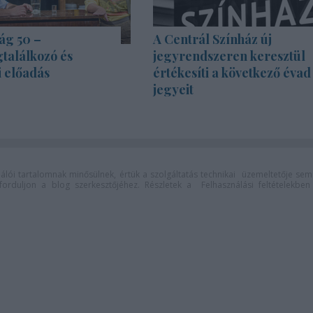
ág 50 –
A Centrál Színház új
találkozó és
jegyrendszeren keresztül
i előadás
értékesíti a következő évad
jegyeit
lói tartalomnak minősülnek, értük a
szolgáltatás technikai
üzemeltetője sem
n forduljon a blog szerkesztőjéhez. Részletek a
Felhasználási feltételekben