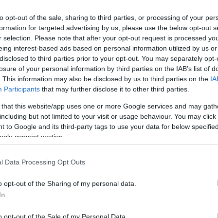
lyázatából, ötből négy aspiránst megsértenek, mara
to opt-out of the sale, sharing to third parties, or processing of your per
t rá a színész.
formation for targeted advertising by us, please use the below opt-out s
r selection. Please note that after your opt-out request is processed y
eing interest-based ads based on personal information utilized by us or
. Amikor én kezdtem a pályát, a színházban a
disclosed to third parties prior to your opt-out. You may separately opt-
losure of your personal information by third parties on the IAB’s list of
b egy kicsit sokkal fontosabb lett a rendező, most
. This information may also be disclosed by us to third parties on the
IA
 igazgató. Mi annak idején azt sem tudtuk, hogy mel
Participants
that may further disclose it to other third parties.
odrogi Gyula
.
 that this website/app uses one or more Google services and may gath
including but not limited to your visit or usage behaviour. You may click 
 to Google and its third-party tags to use your data for below specifi
ogle consent section.
l Data Processing Opt Outs
o opt-out of the Sharing of my personal data.
In
o opt-out of the Sale of my Personal Data.