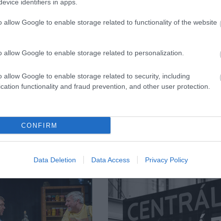
élremagyarázni, csak elviselni. A születést és a halá
evice identifiers in apps.
á.
o allow Google to enable storage related to functionality of the website
o allow Google to enable storage related to personalization.
o allow Google to enable storage related to security, including
cation functionality and fraud prevention, and other user protection.
CONFIRM
Data Deletion
Data Access
Privacy Policy