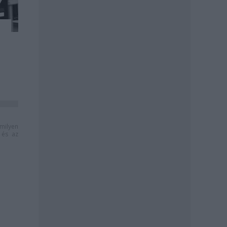
milyen
és az