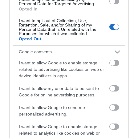
Personal Data for Targeted Advertising.
Jelezték, hogy a hazai kisebbségi színjátszás a
Opted In
szövetség égisze alatt az összes olyan megjelenési
formát szeretné megtalálni, amellyel magyar és a
I want to opt-out of Collection, Use,
Retention, Sale, and/or Sharing of my
nem magyar közönségét meg tudja szólítani. "A
Personal Data that Is Unrelated with the
nemzetiségi színjátszás él, a magyar kultúra szerves
Purposes for which it was collected.
Opted Out
részeként pedig szeretne minél több emberhez
eljutni" - közölték.
Google consents
I want to allow Google to enable storage
"A színház egy olyan forma, amely segít az
related to advertising like cookies on web or
elfogadásban, az értékek megőrzésében, a nemzeti
device identifiers in apps.
kultúránk népszerűsítésében. Szeretnénk
megmutatni, hogy itt vagyunk és felhívni a figyelmet
I want to allow my user data to be sent to
arra, hogy kulturális hagyatékunk a magyarországi
Google for online advertising purposes.
sokszínűséget erősíti" - írták. Hozzáfűzték: ennek
jegyében támogatják a nemzetiségi előadások
I want to allow Google to send me
feliratozását.
personalized advertising.
I want to allow Google to enable storage
related to analytics like cookies on web or
A szlovák, a görög, a horvát, a szerb, a cigány és az