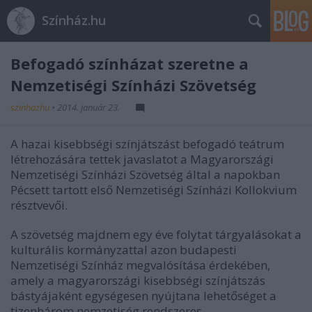
Színház.hu
Befogadó színházat szeretne a
Nemzetiségi Színházi Szövetség
szinhazhu
•
2014. január 23.
A hazai kisebbségi színjátszást befogadó teátrum
létrehozására tettek javaslatot a Magyarországi
Nemzetiségi Színházi Szövetség által a napokban
Pécsett tartott első Nemzetiségi Színházi Kollokvium
résztvevői.
A szövetség majdnem egy éve folytat tárgyalásokat a
kulturális kormányzattal azon budapesti
Nemzetiségi Színház megvalósítása érdekében,
amely a magyarországi kisebbségi színjátszás
bástyájaként egységesen nyújtana lehetőséget a
tizenhárom nemzetiség rendszeres