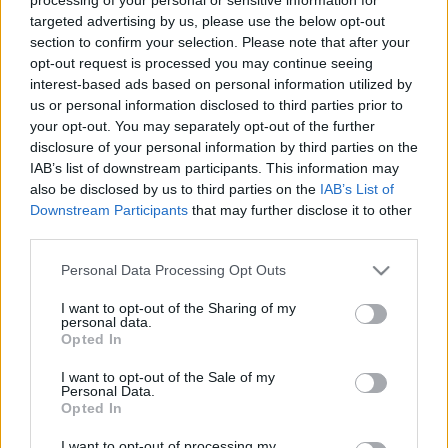
targeted advertising by us, please use the below opt-out
section to confirm your selection. Please note that after your
opt-out request is processed you may continue seeing
interest-based ads based on personal information utilized by
us or personal information disclosed to third parties prior to
Aszervezet fontos feladatnak tartja a nemzetiségi
your opt-out. You may separately opt-out of the further
színjátszás finanszírozásának stabilizálását, az
disclosure of your personal information by third parties on the
utánpótlás garantálását és az anyaországi
IAB’s list of downstream participants. This information may
kapcsolatok erősítését is.
Kitértek arra is, hogy munkájukhoz a
also be disclosed by us to third parties on the
IAB’s List of
Downstream Participants
that may further disclose it to other
befogadó színház mellett hiányoznak a próbahelyszínek, kiszámíthatatlan
third parties.
a fenntartáshoz szükséges anyagi fedezet, nem állnak rendelkezésre a
célközönség megszólításához szükséges kommunikációs eszközök.
Please note that this website/app uses one or more Google
Personal Data Processing Opt Outs
services and may gather and store information including but
not limited to your visit or usage behaviour. You may click to
I want to opt-out of the Sharing of my
personal data.
grant or deny consent to Google and its third-party tags to
"A színházaknak nincs megfelelő háttér-
Opted In
use your data for below specified purposes in below Google
infrastruktúrájuk és rendkívül hiányzik a
consent section.
I want to opt-out of the Sale of my
nemzetiségi színházak jelenét és jövőjét átfogó
Personal Data.
egységes kulturális koncepció" - tették hozzá.
Opted In
I want to opt-out of processing my