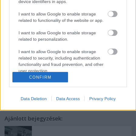
device identifiers in apps.
örmény nemzetiség képviselői részvételével zajló
Nemzetiségi Színházi Kollokviumon felvetett
I want to allow Google to enable storage
kérdéseket a szövetség szeretné nyilvánosan is
related to functionality of the website or app.
egyeztetni az Emberi Erőforrások Minisztériumának
Egyházi, Nemzetiségi és Civil Társadalmi
I want to allow Google to enable storage
Kapcsolatokért Felelős Államtitkárságával közösen
related to personalization.
szervezett tavaszi Nemzetiségi Színházi Fórumon.
I want to allow Google to enable storage
related to security, including authentication
functionality and fraud prevention, and other
A teljes közleményt ide kattintva elolvashatják.
user protection.
CONFIRM
Data Deletion
Data Access
Privacy Policy
Ajánlott bejegyzések: