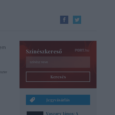
tem
Színészkereső
iszter
Keresés
Jegyvásárlás
Vaszary János: A