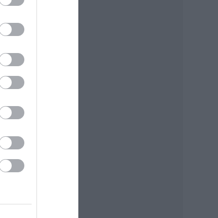
nár
snapi
s
an
zát
az a
 a
e