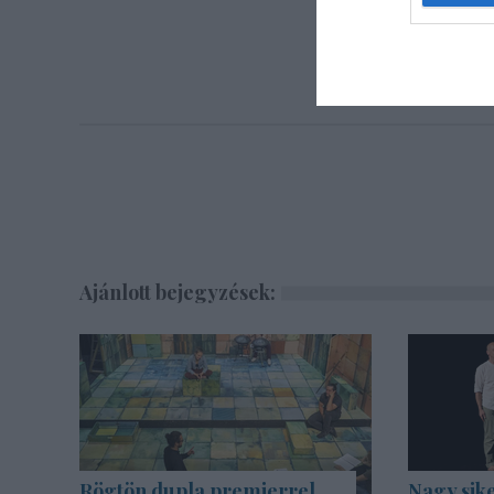
Ajánlott bejegyzések:
Rögtön dupla premierrel
Nagy sike