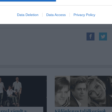
Forrás: Színház.hu, MTI, vportre.hu, Nép
Data Deletion
Data Access
Privacy Policy
rrel zárult a
Különleges találkozások