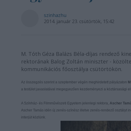
szinhazhu
2014. január 23. csütörtök, 15:42
M. Tóth Géza Balázs Béla-díjas rendező kin
rektorának Balog Zoltán miniszter - közöl
kommunikációs főosztálya csütörtökön.
Az összegzés szerint a szeptember végén meghirdetett pályázaton
M.
a testület javaslatával megegyezően kezdeményezi a köztársasági e
A Színház- és Filmművészeti Egyetem jelenlegi rektora,
Ascher Tam
Ascher Tamás idén új zenés-színész illetve zenés-rendező osztályt in
interjút közlünk.