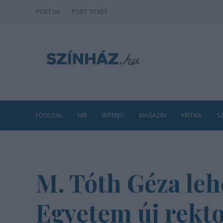
PORT
.hu
PORT TICKET
FŐOLDAL
HÍR
INTERJÚ
MAGAZIN
KRITIKA
S
M. Tóth Géza leh
Egyetem új rekt