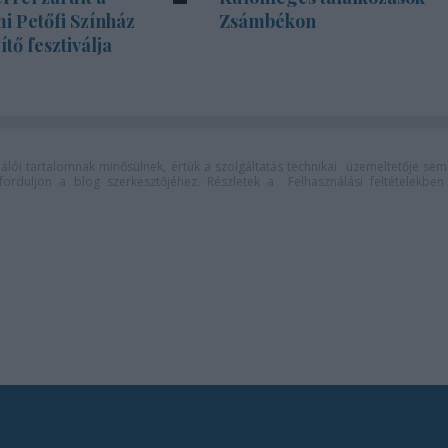
i Petőfi Színház
Zsámbékon
tő fesztiválja
lói tartalomnak minősülnek, értük a
szolgáltatás technikai
üzemeltetője sem
n forduljon a blog szerkesztőjéhez. Részletek a
Felhasználási feltételekben