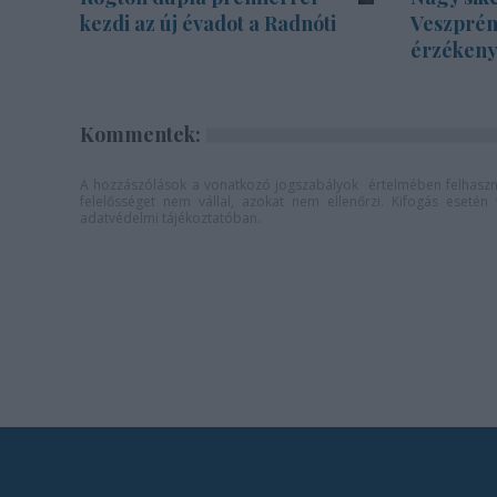
kezdi az új évadot a Radnóti
Veszprém
érzékenyí
Kommentek:
A hozzászólások a
vonatkozó jogszabályok
értelmében felhaszná
felelősséget nem vállal, azokat nem ellenőrzi. Kifogás eseté
adatvédelmi tájékoztatóban
.