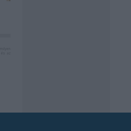
milyen
és az