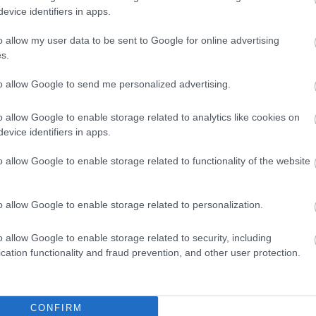
állandó izgalomban tartottak minket. A napközis ta
evice identifiers in apps.
Amikor már úgy érezte, hogy eleget készültünk a má
o allow my user data to be sent to Google for online advertising
a, szigorúan mindig csakis a nézőtéri kijáraton
s.
unkra nyílt, Éva néni úgy ítélte meg, hogy nem vét a
m is hagytuk el az iskola területét. Minden „Lolka é
to allow Google to send me personalized advertising.
epizódot rongyosra néztünk, de engem tizedik
ik film, mint elsőre.
o allow Google to enable storage related to analytics like cookies on
evice identifiers in apps.
kran eljött hozzánk, az iskolába egy mindig elegáns
o allow Google to enable storage related to functionality of the website
i is, akire azért is felfigyeltem, mert addig más Gé
minden mozdulata, ahogy összeszerelte a vetítőt,
o allow Google to enable storage related to personalization.
ket. Mélyen belém ivódott a vetítő zakatoló hangja, 
t megjelenik a falon, és különösen az az illat, amit
o allow Google to enable storage related to security, including
lődő pornak és a vetítőgép fémborításának keverék
cation functionality and fraud prevention, and other user protection.
!
CONFIRM