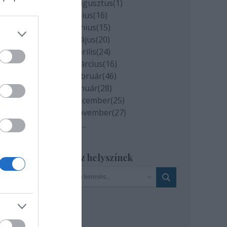
2020 augusztus
(
1
)
s
2020 július
(
16
)
2020 június
(
15
)
em-
2020 május
(
20
)
2020 április
(
24
)
2020 március
(
16
)
2020 február
(
46
)
2020 január
(
28
)
rt
2019 december
(
25
)
2019 november
(
27
)
Tovább
...
san
erű
Szinház helyszínek
 a