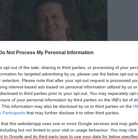
Do Not Process My Personal Information
to opt-out of the sale, sharing to third parties, or processing of your per
formation for targeted advertising by us, please use the below opt-out s
r selection. Please note that after your opt-out request is processed y
eing interest-based ads based on personal information utilized by us or
disclosed to third parties prior to your opt-out. You may separately opt-
losure of your personal information by third parties on the IAB’s list of
 producer, a KEDD Animációs Stúdió alapítója és vezetője, a
. This information may also be disclosed by us to third parties on the
IA
őként felsősorban rövidfilmeket (Ikarosz, Maestro, Ergo,
Participants
that may further disclose it to other third parties.
 animációs sorozatokat (Modern Képmesék, Bogyó és Babóca
 that this website/app uses one or more Google services and may gath
including but not limited to your visit or usage behaviour. You may click 
 szerepeltek sikerrel, és csaknem 100 díjat nyertek, köztük
 to Google and its third-party tags to use your data for below specifi