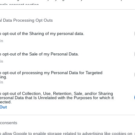
ós Rövidfilm Oscar-díjára (Maestro, 2007). Művészeti DLA é
ogle consent section.
ilitált egyetemi tanár. 1994 és 2010 között a Moholy-Nagy
n, Tallinnban, az indiai Ahma-dábádban és a Baden-Württ
l Data Processing Opt Outs
iai tárgyú szakcikk, könyv, könyvfejezet szerzője és
o opt-out of the Sharing of my personal data.
In
o opt-out of the Sale of my Personal Data.
 filmrendezést kezdtem tanulni. Kérdezik néha, mié
In
m, az ok egyértelmű: Veszprém. Nagyon jó iskoláim
to opt-out of processing my Personal Data for Targeted
t az a közeg, ahol a család után a leginkább otthono
ing.
In
sok értelmesnek tetsző dolgot lehetett csinálni. Az
 a tanítás az élethivatásommá vált. Ha a sok nagysz
o opt-out of Collection, Use, Retention, Sale, and/or Sharing
ersonal Data that Is Unrelated with the Purposes for which it
ra gondolok, számomra inkább az a kérdés, hogyan
lected.
 én lettem művésztanár és rajzfilmrendező.
Out
ázkert főlépcsőjével szemben, tehát a kertmozi és a
consents
. A hatalmas, kézzel festett, harsány moziplakátok,
o allow Google to enable storage related to advertising like cookies on