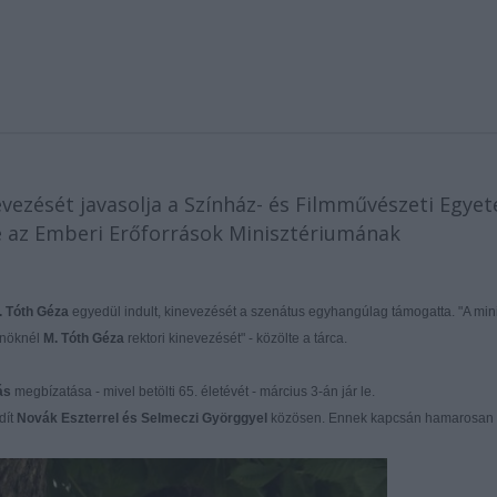
evezését javasolja a Színház- és Filmművészeti Egye
te az Emberi Erőforrások Minisztériumának
 Tóth Géza
egyedül indult, kinevezését a szenátus egyhangúlag támogatta. "A min
lnöknél
M. Tóth Géza
rektori kinevezését" - közölte a tárca.
ás
megbízatása - mivel betölti 65. életévét - március 3-án jár le.
dít
Novák Eszterrel és Selmeczi Györggyel
közösen. Ennek kapcsán hamarosan