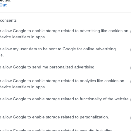
sunk, csak történnek velünk a dolgok. Például a
Out
gy elkerülhetetlen baleset előtti utolsó perc. Ezek a
dekelnek, sem mint a nekik tulajdonított jelenőség
consents
npadi előadásnak többször is játszhatónak és jól
o allow Google to enable storage related to advertising like cookies on
etősen nagy kihívás ezeket az egyszeri pillanatokat
evice identifiers in apps.
án a test nem emlékszik mindenre, amit mondtunk v
o allow my user data to be sent to Google for online advertising
k törékeny illúziója ennek a hiánynak.”
s.
to allow Google to send me personalized advertising.
o allow Google to enable storage related to analytics like cookies on
evice identifiers in apps.
o allow Google to enable storage related to functionality of the website
o allow Google to enable storage related to personalization.
o allow Google to enable storage related to security, including