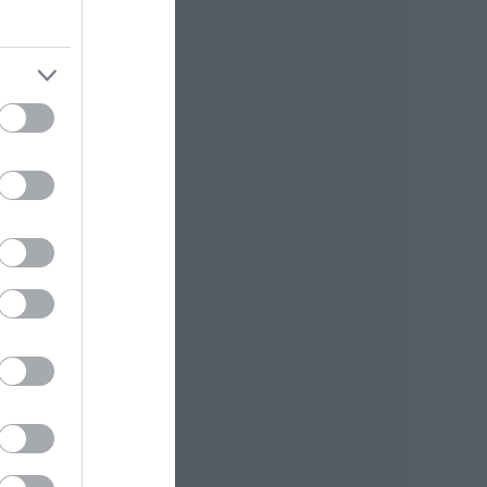
 egy
agy