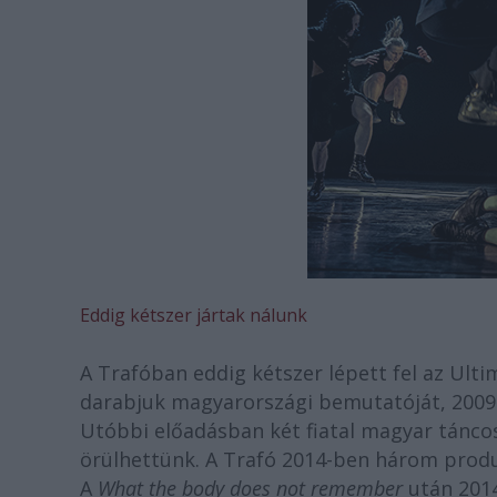
Eddig kétszer jártak nálunk
A Trafóban eddig kétszer lépett fel az Ult
darabjuk magyarországi bemutatóját, 200
Utóbbi előadásban két fiatal magyar tánco
örülhettünk. A Trafó 2014-ben három produ
A
What the body does not remember
után 201