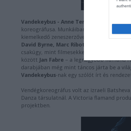
authenti
Vandekeybus - Anne Teresa De Keersmae
koreográfusa. Munkáiban meghatározó fon
kiemelkedő zeneszerzővel és előadóval dolg
David Byrne, Marc Ribot, Charo Calvo, E
csakúgy, mint filmesekkel és képzőművésze
között
Jan Fabre
– a legnagyobb flamand 
darabjában még mint táncos járta be a vil
Vandekeybus
-nak egy szólót írt és rendeze
Vendégkoreográfus volt az izraeli Batshev
Danza társulatnál. A Victoria flamand prod
projektben.