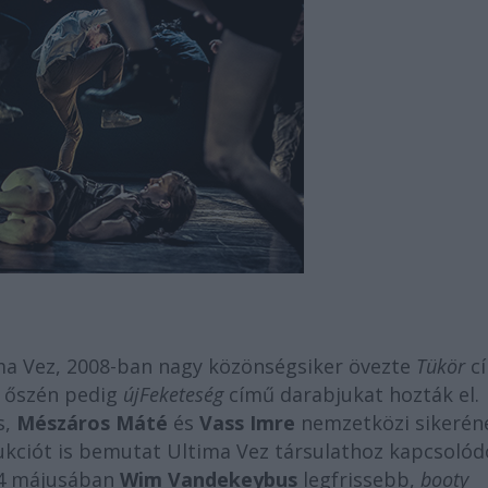
ima Vez, 2008-ban nagy közönségsiker övezte
Tükör
c
9 őszén pedig
újFeketeség
című darabjukat hozták el.
s,
Mészáros Máté
és
Vass Imre
nemzetközi sikeréne
kciót is bemutat Ultima Vez társulathoz kapcsolód
4 májusában
Wim Vandekeybus
legfrissebb,
booty