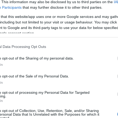
. This information may also be disclosed by us to third parties on the
IA
Participants
that may further disclose it to other third parties.
 that this website/app uses one or more Google services and may gath
including but not limited to your visit or usage behaviour. You may click 
 to Google and its third-party tags to use your data for below specifi
ogle consent section.
l Data Processing Opt Outs
, ugyanakkor játékos, technikás és rendkívül kockáz
o opt-out of the Sharing of my personal data.
sége határain is túljut, egészen addig a meghatározó
In
előadással a társulat bejárta világot, és mindenkit
eszegette a test fizikai teljesítőképességének határ
o opt-out of the Sale of my Personal Data.
a nézőben, aki döbbenten figyeli, mire is képes még
In
to opt-out of processing my Personal Data for Targeted
ing.
In
o opt-out of Collection, Use, Retention, Sale, and/or Sharing
ersonal Data that Is Unrelated with the Purposes for which it
gy vallott: „Különösen azok az intenzív pillanatok
lected.