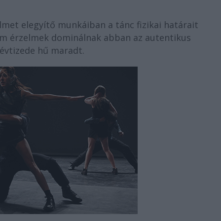
lmet elegyítő munkáiban a tánc fizikai határait
trém érzelmek dominálnak abban az autentikus
évtizede hű maradt.