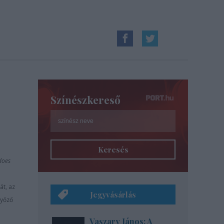
Színészkereső
Keresés
does
át, az
Jegyvásárlás
győző
Vaszary János: A