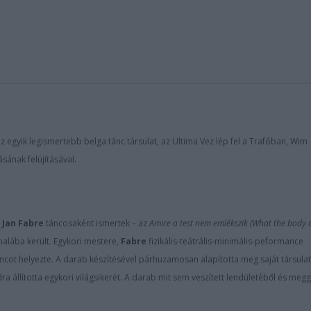
 egyik legismertebb belga tánc társulat, az Ultima Vez lép fel a Trafóban,
Wim
sának felújításával.
k
Jan Fabre
táncosaként ismertek – az
Amire a test nem emlékszik (What the body 
nalába került. Egykori mestere,
Fabre
fizikális-teátrális-minimális-peformance
táncot helyezte. A darab készítésével párhuzamosan alapította meg saját társulat
ra állította egykori világsikerét. A darab mit sem veszített lendületéből és meg