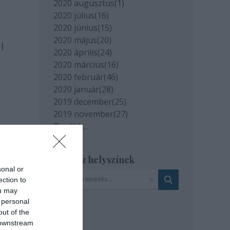
2020 augusztus
(
1
)
2020 július
(
16
)
2020 június
(
15
)
2020 május
(
20
)
l
2020 április
(
24
)
2020 március
(
16
)
2020 február
(
46
)
2020 január
(
28
)
2019 december
(
25
)
2019 november
(
27
)
Tovább
...
Szinház helyszínek
sonal or
ection to
ou may
 personal
out of the
 downstream