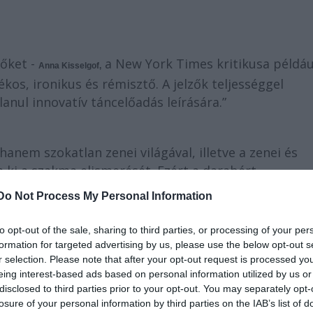
zőket -
a New York Times kritikusa példáu
Anna Kisselgof,
tékos, ironikus és rémisztő. A jelzők teljességgel
anul innovatív táncelőadás leírására.”
anem szokatlan zenei világával, illetve a zenei és
 ki a szakma elismerését. Ezért a darabért
Mey
és
Peter Vermeersch
megkapták az egyik
Do Not Process My Personal Information
to opt-out of the sale, sharing to third parties, or processing of your per
formation for targeted advertising by us, please use the below opt-out s
r selection. Please note that after your opt-out request is processed y
eing interest-based ads based on personal information utilized by us or
disclosed to third parties prior to your opt-out. You may separately opt-
losure of your personal information by third parties on the IAB’s list of