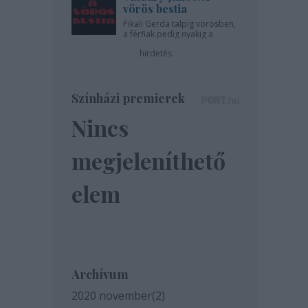
vörös bestia
Pikali Gerda talpig vörösben,
a férfiak pedig nyakig a
pácban - az Újszínházban!
hirdetés
Színházi premierek
Nincs
megjeleníthető
elem
Archívum
2020 november
(
2
)