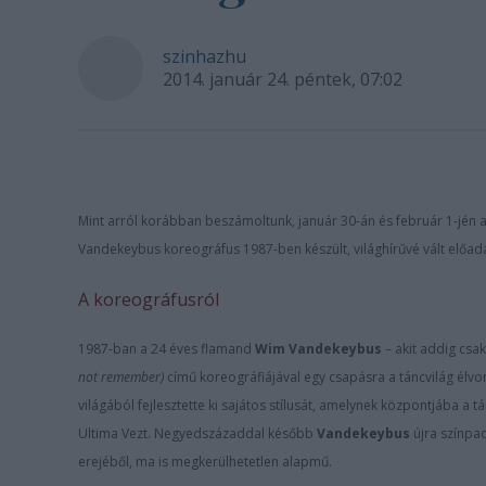
szinhazhu
2014. január 24. péntek, 07:02
Mint arról korábban beszámoltunk, január 30-án és február 1-jén az
Vandekeybus
koreográfus 1987-ben készült, világhírűvé vált előadá
A koreográfusról
1987-ban a 24 éves flamand
Wim Vandekeybus
– akit addig csa
not remember)
című koreográfiájával egy csapásra a táncvilág élvo
világából fejlesztette ki sajátos stílusát, amelynek központjába a 
Ultima Vezt. Negyedszázaddal később
Vandekeybus
újra színpad
erejéből, ma is megkerülhetetlen alapmű.