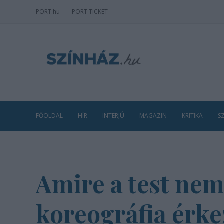
PORT
.hu
PORT TICKET
FŐOLDAL
HÍR
INTERJÚ
MAGAZIN
KRITIKA
S
Amire a test nem
koreográfia érke