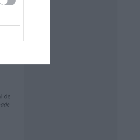
Dam
),
l de
hade