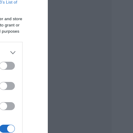
B’s List of
er and store
to grant or
ed purposes
atos
át.
 az