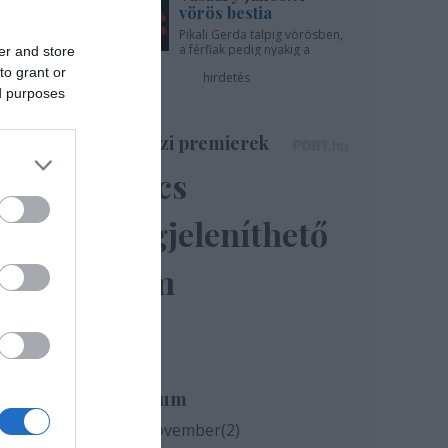
vörös bestia
Pikali Gerda talpig vörösben,
a férfiak pedig nyakig a
er and store
pácban - az Újszínházban!
to grant or
hirdetés
ed purposes
Színházi premierek
Nincs
megjeleníthető
elem
 a
Archívum
g a
2020 november
(
2
)