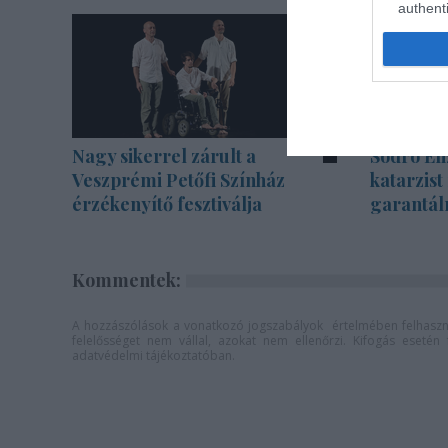
authenti
Nagy sikerrel zárult a
Sodró Eli
Veszprémi Petőfi Színház
katarzist
érzékenyítő fesztiválja
garantál
Kommentek:
A hozzászólások a
vonatkozó jogszabályok
értelmében felhaszná
felelősséget nem vállal, azokat nem ellenőrzi. Kifogás eseté
adatvédelmi tájékoztatóban
.