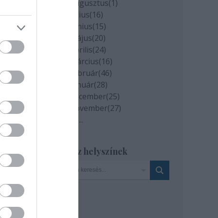
2020 augusztus
(
1
)
2020 július
(
16
)
2020 június
(
15
)
2020 május
(
20
)
gy
2020 április
(
24
)
zt
2020 március
(
16
)
2020 február
(
46
)
2020 január
(
28
)
: MTI
2019 december
(
25
)
2019 november
(
27
)
Tovább
...
Szinház helyszínek