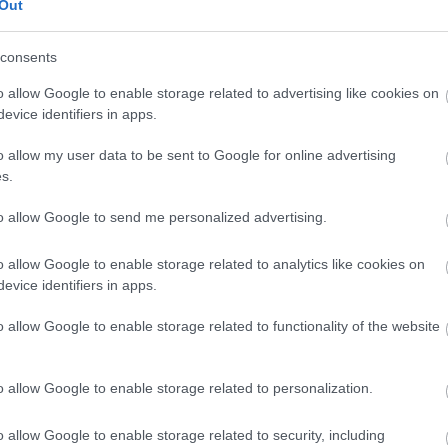
játszották le.
Out
consents
erült a nyilvánosság elé. Az eredeti hanganyagot e
o allow Google to enable storage related to advertising like cookies on
zatgyártás hamarosan kezdődik és a tervek szerint e
evice identifiers in apps.
o allow my user data to be sent to Google for online advertising
Forás
s.
to allow Google to send me personalized advertising.
o allow Google to enable storage related to analytics like cookies on
evice identifiers in apps.
o allow Google to enable storage related to functionality of the website
o allow Google to enable storage related to personalization.
o allow Google to enable storage related to security, including