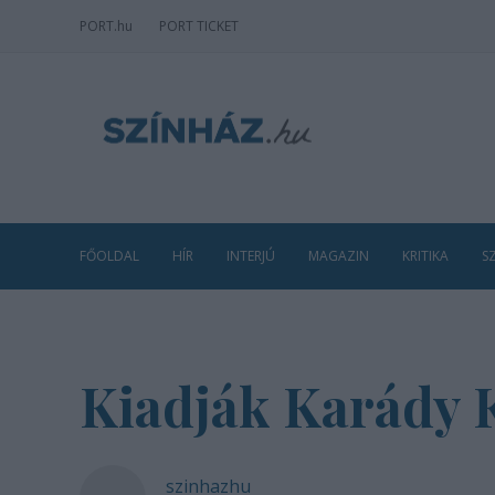
PORT
.hu
PORT TICKET
FŐOLDAL
HÍR
INTERJÚ
MAGAZIN
KRITIKA
S
Kiadják Karády K
szinhazhu