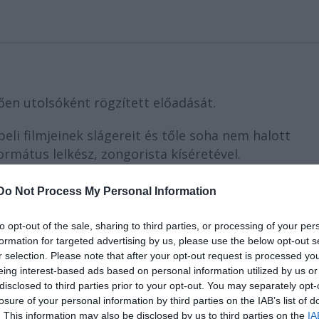
ően utolsóként rögzített előadását.
eli filmjeinek slágereit és tőle soha nem halott
átus lelkész, zongorista kíséretével.
a rögzítette
Nagymáthé Huba,
amikor a harminca
Do Not Process My Personal Information
 ellátogatott hozzá New Jersey állambeli otthonába
jének az MTI-hez csütörtökön eljuttatott közleményé
to opt-out of the sale, sharing to third parties, or processing of your per
formation for targeted advertising by us, please use the below opt-out s
r selection. Please note that after your opt-out request is processed y
eing interest-based ads based on personal information utilized by us or
disclosed to third parties prior to your opt-out. You may separately opt-
losure of your personal information by third parties on the IAB’s list of
. This information may also be disclosed by us to third parties on the
IA