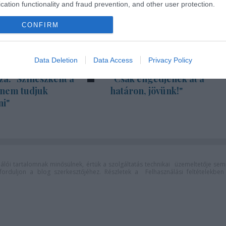
cation functionality and fraud prevention, and other user protection.
CONFIRM
Data Deletion
Data Access
Privacy Policy
za: "Színészként a
"Csak engedjenek át a
 nem tudjuk
határon, jövünk!"
ni"
lói tartalomnak minősülnek, értük a
szolgáltatás technikai
üzemeltetője sem
n forduljon a blog szerkesztőjéhez. Részletek a
Felhasználási feltételekben