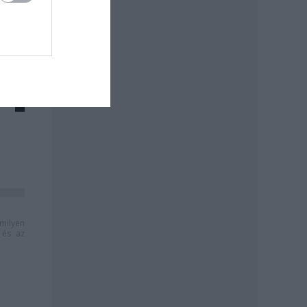
milyen
és az