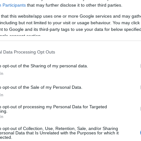
Participants
that may further disclose it to other third parties.
 that this website/app uses one or more Google services and may gath
including but not limited to your visit or usage behaviour. You may click 
 to Google and its third-party tags to use your data for below specifi
ogle consent section.
l Data Processing Opt Outs
o opt-out of the Sharing of my personal data.
In
o opt-out of the Sale of my Personal Data.
In
salád kutyája ugatott a háttérben, amit meghagytak
to opt-out of processing my Personal Data for Targeted
ing.
n.
In
o opt-out of Collection, Use, Retention, Sale, and/or Sharing
ersonal Data that Is Unrelated with the Purposes for which it
ády Katalin
utolsó felvétele a kazetta, amely 29 évi
lected.