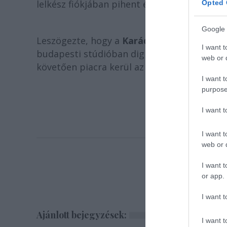
lelkész fiókjában pihent és csak néhányszor 
Opted 
Google 
Leszögezte, hogy a
Karády
-lemez még nem k
I want t
budapesti stúdióban digitalizálták. A soro
web or d
követően piacra kerül az anyag.
I want t
purpose
I want 
I want t
web or d
I want t
or app.
I want t
Ajánlott bejegyzések:
I want t