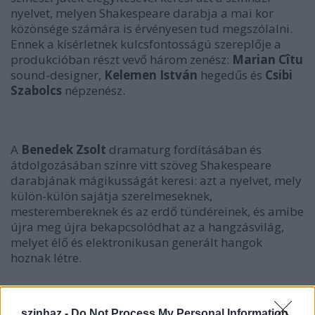
nyelvet, melyen Shakespeare darabja a mai kor
közönsége számára is érvényesen tud megszólalni.
Ennek a kísérletnek kulcsfontosságú szereplője a
produkcióban részt vevő három zenész:
Marian Cîtu
sound-designer,
Kelemen István
hegedűs és
Csibi
Szabolcs
népzenész.
A
Benedek Zsolt
dramaturg fordításában és
átdolgozásában színre vitt szöveg Shakespeare
darabjának mágikusságát keresi: azt a nyelvet, mely
külön-külön sajátja szerelmeseknek,
mesterembereknek és az erdő tündéreinek, és amibe
újra meg újra bekapcsolódhat az a hangzásvilág,
melyet élő és elektronikusan generált hangok
hoznak létre.
szinhaz -
Do Not Process My Personal Information