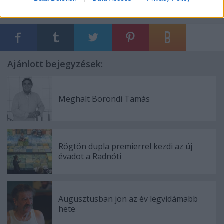
Ajánlott bejegyzések:
Meghalt Böröndi Tamás
Rögtön dupla premierrel kezdi az új
évadot a Radnóti
Augusztusban jön az év legvidámabb
hete