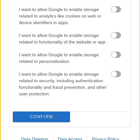
Balogh Attila
Románia egyik legfiatalabb
rendezője, aki jelenleg a Szatmárnémeti Északi
I want to allow Google to enable storage
Színház Harag György Társulatának tagja. Első
related to analytics like cookies on web or
kőszínházi előadását (a sepsiszentgyörgyi Tamási
device identifiers in apps.
Áron Színházban színre vitt
Trakhiszi nők
et) 2012-ben
UNITER debütdíjra jelölték.
I want to allow Google to enable storage
related to functionality of the website or app.
A január 25-i bemutatót követően az előadás négy
I want to allow Google to enable storage
alkalommal lesz látható a Figura Stúdió Színházban.
related to personalization.
Február 11-én
és
12-én
15.00 órától a Salamon
I want to allow Google to enable storage
Ernő-diákbérlettel,
február 22-én
és
23-án
19.00
related to security, including authentication
órától a Ferenczy István-felnőttbérlettel, valamint a
functionality and fraud prevention, and other
Páll Vilmos-pedagógusbérlettel tekinthető meg az
user protection.
előadás.
CONFIRM
Forrás: Figura Stúdió Színház
Data Deletion
Data Access
Privacy Policy