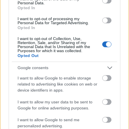
Personal Data.
Opted In
I want to opt-out of processing my
Personal Data for Targeted Advertising.
Opted In
I want to opt-out of Collection, Use,
Retention, Sale, and/or Sharing of my
Personal Data that Is Unrelated with the
Purposes for which it was collected.
A
Szentivánéji álom
egyfajta koprodukcióként is
Opted Out
felfogható, hiszen a Figura társulata ez alkalomból
Balogh Attila
alkotócsapatával bővült. A fiatal
Google consents
rendező köré szerveződő, a Marosvásárhelyi
I want to allow Google to enable storage
Művészeti Egyetem mesteri első éves
related to advertising like cookies on web or
színészhallgatóiból álló csapat eddig több közös
device identifiers in apps.
munkát is tudhat maga mögött. Egy nyári workshop
(a 2012 nyarán Zabolán bemutatott
Boldogtalanok
),
I want to allow my user data to be sent to
valamint az elmúlt évadban Kézdivásárhelyen színre
Google for online advertising purposes.
vitt
Bugrisok
után a Szentivánéji álom a csapat
harmadik közös bemutatója.
I want to allow Google to send me
personalized advertising.