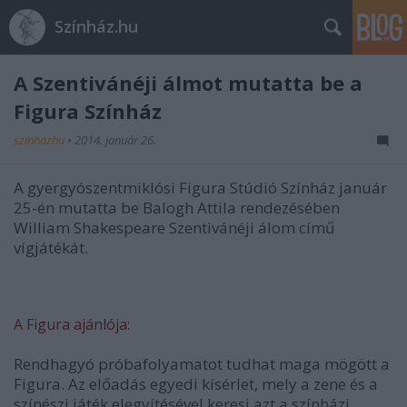
Színház.hu
A Szentivánéji álmot mutatta be a
Figura Színház
szinhazhu
•
2014. január 26.
A gyergyószentmiklósi Figura Stúdió Színház január
25-én mutatta be Balogh Attila rendezésében
William Shakespeare Szentivánéji álom című
vígjátékát.
A Figura ajánlója:
Rendhagyó próbafolyamatot tudhat maga mögött a
Figura. Az előadás egyedi kísérlet, mely a zene és a
színészi játék elegyítésével keresi azt a színházi