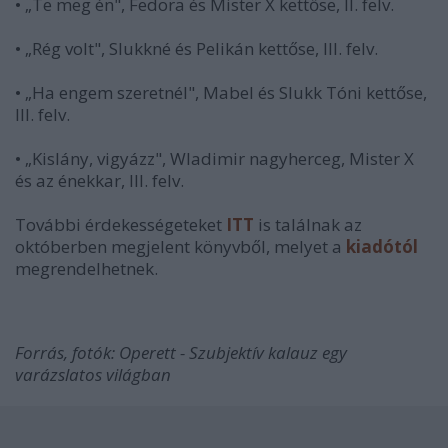
• „Te meg én", Fedora és Mister X kettőse, II. felv.
• „Rég volt", Slukkné és Pelikán kettőse, III. felv.
• „Ha engem szeretnél", Mabel és Slukk Tóni kettőse,
III. felv.
• „Kislány, vigyázz", Wladimir nagyherceg, Mister X
és az énekkar, III. felv.
További érdekességeteket
ITT
is találnak az
októberben megjelent könyvből, melyet a
kiadótól
megrendelhetnek.
Forrás, fotók: Operett - Szubjektív kalauz egy
varázslatos világban