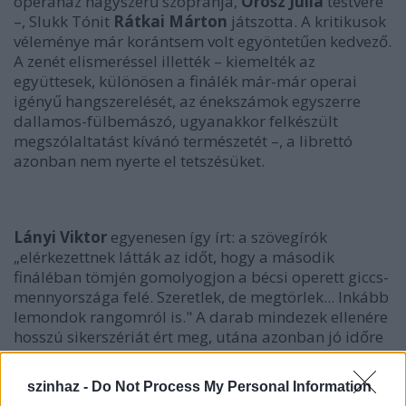
operaház nagyszerű szopránja,
Orosz Júlia
testvére
–, Slukk Tónit
Rátkai Márton
játszotta. A kritikusok
véleménye már korántsem volt egyöntetűen kedvező.
A zenét elismeréssel illették – kiemelték az
együttesek, különösen a finálék már-már operai
igényű hangszerelését, az énekszámok egyszerre
dallamos-fülbemászó, ugyanakkor felkészült
megszólaltatást kívánó természetét –, a librettó
azonban nem nyerte el tetszésüket.
Lányi Viktor
egyenesen így írt: a szövegírók
„elérkezettnek látták az időt, hogy a második
fináléban tömjén gomolyogjon a bécsi operett giccs-
mennyországa felé. Szeretlek, de megtörlek... Inkább
lemondok rangomról is." A darab mindezek ellenére
hosszú sikerszériát ért meg, utána azonban jó időre
lekerült a műsorrendről.
szinhaz -
Do Not Process My Personal Information