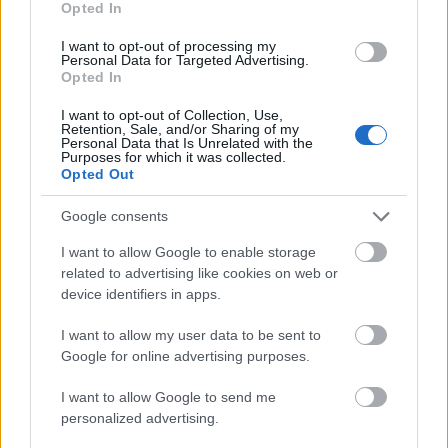
történő módosítása, s hogy Fedora nagyhercegnő
Opted In
helyett hercegnőként szerepel.
I want to opt-out of processing my
Personal Data for Targeted Advertising.
Nagyobb átalakítás a II. felvonásban történt. Az
Opted In
eredeti változatban Fedora nyilvános
megszégyenítése előtt Fedja egykori tiszti
I want to opt-out of Collection, Use,
Retention, Sale, and/or Sharing of my
uniformisában jelenik meg, azt remélve, hogy
Personal Data that Is Unrelated with the
felébreszti az asszonyban a régi szenvedélyt, ám a
Purposes for which it was collected.
Opted Out
hercegnő nem jön rá, hogy Fedja és Koroszov herceg
vagy Mister X azonos.
Google consents
Ezt a nyilvánvaló dramaturgiai tévedést, a II.
I want to allow Google to enable storage
felvonás „tömjénfüstös", valóságtól teljesen
related to advertising like cookies on web or
elrugaszkodó megoldását igazították ki jó érzékkel
device identifiers in apps.
az új verzió készítői, megőrizve az operett minden
zenei értékét, máig igen népszerű dallamait.
I want to allow my user data to be sent to
Google for online advertising purposes.
„A cirkuszhercegnő" nem sokkal a bécsi premiert
követően a világ számos nagyvárosában, így
I want to allow Google to send me
Párizsban, Londonban és Szentpétervárott is
personalized advertising.
műsorra került. 1926 szeptemberében mutatták be