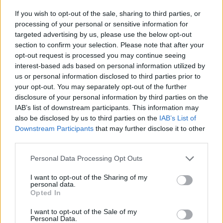
If you wish to opt-out of the sale, sharing to third parties, or
processing of your personal or sensitive information for
targeted advertising by us, please use the below opt-out
section to confirm your selection. Please note that after your
opt-out request is processed you may continue seeing
interest-based ads based on personal information utilized by
us or personal information disclosed to third parties prior to
your opt-out. You may separately opt-out of the further
disclosure of your personal information by third parties on the
IAB’s list of downstream participants. This information may
also be disclosed by us to third parties on the
IAB’s List of
Downstream Participants
that may further disclose it to other
third parties.
Please note that this website/app uses one or more Google
Personal Data Processing Opt Outs
Később a magyar szövegkönyvet, talán éppen a
services and may gather and store information including but
librettót ért kritikákat szem előtt tartva,
Békeffi
not limited to your visit or usage behaviour. You may click to
I want to opt-out of the Sharing of my
István
, a verseket
G. Dénes György
átdolgozta. Ezek
personal data.
grant or deny consent to Google and its third-party tags to
sorában a lényeget nem érintő változtatás Carla
Opted In
use your data for below specified purposes in below Google
Schlumberger nevének Slukknéra, fiáé Slukk Tónira,
consent section.
I want to opt-out of the Sale of my
a III. felvonás helyszínének Bécsből Budapestre
Personal Data.