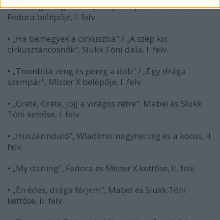
• „Mindig a régi dal" / „Toujours pour l'amour",
Fedora belépője, I. felv.
• „Ha bemegyek a cirkuszba" / „A szép kis
cirkusztáncosnők", Slukk Tóni dala, I. felv.
• „Trombita zeng és pereg a dob" / „Egy drága
szempár", Mister X belépője, I. felv.
• „Gréte, Gréte, jöjj a virágos rétre", Mabel és Slukk
Tóni kettőse, I. felv.
• „Huszárinduló", Wladimir nagyherceg és a kórus, II.
felv.
• „My darling", Fedora és Mister X kettőse, II. felv.
• „Én édes, drága férjem", Mabel és Slukk Tóni
kettőse, II. felv