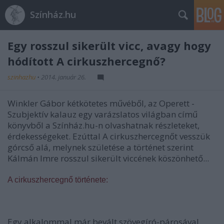
Színház.hu
Egy rosszul sikerült vicc, avagy hogy
hódított A cirkuszhercegnő?
szinhazhu
•
2014. január 26.
Winkler Gábor kétkötetes művéből, az Operett -
Szubjektív kalauz egy varázslatos világban című
könyvből a Színház.hu-n olvashatnak részleteket,
érdekességeket. Ezúttal A cirkuszhercegnőt vesszük
górcső alá, melynek születése a történet szerint
Kálmán Imre rosszul sikerült viccének köszönhető...
A cirkuszhercegnő története:
Egy alkalommal már bevált szövegíró-párosával,