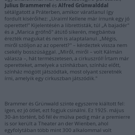
Julius Brammerrel
és
Alfred Grünwalddal
sétálgatott a Práterben, amikor váratlanul így
fordult kísérőihez: „Uraim! Kellene már írnunk egy jó
operettet!" Kijelentésén a librettisták, túl „A bajadér"
és a „Marica grófnő" átütő sikerén, megbántva
érezték magukat és nem is alaptalanul. „Mégis,
miről szóljon az az operett?" – kérdeztek vissza nem
csekély bosszúsággal. „Miről, miről – volt Kálmán
válasza –, hát természetesen, a cirkuszról! Írtam már
operetteket, amelyek a színházban, színház előtt,
színház mögött játszódtak, most olyant szeretnék
írni, amelyik egy cirkuszban játszódik."
Brammer és Grünwald szinte egyszerre kiáltott fel:
igen, ez jó ötlet, ezt fogjuk csinálni. Ez 1925. május
30-án történt, bő fél év múlva pedig már a premierre
is sor került a Theater an der Wienben, ahol
egyfolytában több mint 300 alkalommal volt