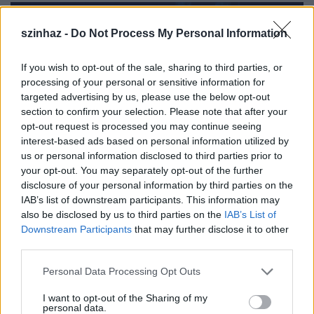
szinhaz -
Do Not Process My Personal Information
If you wish to opt-out of the sale, sharing to third parties, or
processing of your personal or sensitive information for
targeted advertising by us, please use the below opt-out
section to confirm your selection. Please note that after your
opt-out request is processed you may continue seeing
interest-based ads based on personal information utilized by
us or personal information disclosed to third parties prior to
your opt-out. You may separately opt-out of the further
disclosure of your personal information by third parties on the
Veréb Tamás
a legifjabb Rómeó, 19 évesen,
IAB’s list of downstream participants. This information may
októberben kapta meg a főszerepet, és elárulta,
also be disclosed by us to third parties on the
IAB’s List of
hogy soha nem izgult még ennyire.
"A délelőtti
Downstream Participants
that may further disclose it to other
próbán megnyugodtam, de amint beértem a színházba
third parties.
és belegondoltam, hogy ma kikkel állok majd egy
Please note that this website/app uses one or more Google
színpadon, ismét kitört rajtam a lámpaláz. Életreszóló
Personal Data Processing Opt Outs
services and may gather and store information including but
élmény marad ez az előadás. Amikor a második
not limited to your visit or usage behaviour. You may click to
I want to opt-out of the Sharing of my
felvonást néztem Dolhai Attilával, Bereczki Zoltánnal és
personal data.
grant or deny consent to Google and its third-party tags to