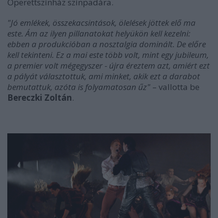
Operettszínház színpadára.
"Jó emlékek, összekacsintások, ölelések jöttek elő ma
este. Ám az ilyen pillanatokat helyükön kell kezelni:
ebben a produkcióban a nosztalgia dominált. De előre
kell tekinteni. Ez a mai este több volt, mint egy jubileum,
a premier volt mégegyszer - újra éreztem azt, amiért ezt
a pályát választottuk, ami minket, akik ezt a darabot
bemutattuk, azóta is folyamatosan űz"
– vallotta be
Bereczki Zoltán
.