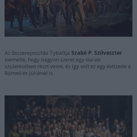
Az ősszereposztás Tybaltja
Szabó P. Szilveszter
kiemelte, hogy nagyon szeret egy darab
születésében részt venni, és így volt ez egy évtizede a
Rómeó és Júliánál is.