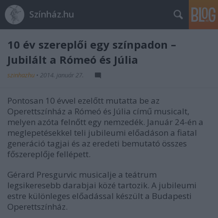
Színház.hu
10 év szereplői egy színpadon –
Jubilált a Rómeó és Júlia
szinhazhu
•
2014. január 27.
Pontosan 10 évvel ezelőtt mutatta be az
Operettszínház a Rómeó és Júlia című musicalt,
melyen azóta felnőtt egy nemzedék. Január 24-én a
meglepetésekkel teli jubileumi előadáson a fiatal
generáció tagjai és az eredeti bemutató összes
főszereplője fellépett.
Gérard Presgurvic musicalje a teátrum
legsikeresebb darabjai közé tartozik. A jubileumi
estre különleges előadással készült a Budapesti
Operettszínház.