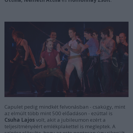
Capulet pedig mindkét felvonásban - csakúgy, mint
az elmúlt több mint 500 előadáson - ezúttal is
Csuha Lajos
volt, akit a jubileumon ezért a
teljesítményéért emlékplakettel is megleptek. A
színész elárulta, hogy az este pontosan úgy sikerült,