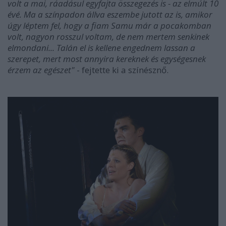
volt a mai, ráadásul egyfajta összegezés is - az elmúlt 10
évé. Ma a színpadon állva eszembe jutott az is, amikor
úgy léptem fel, hogy a fiam Samu már a pocakomban
volt, nagyon rosszul voltam, de nem mertem senkinek
elmondani... Talán el is kellene engednem lassan a
szerepet, mert most annyira kereknek és egységesnek
érzem az egészet"
- fejtette ki a színésznő.