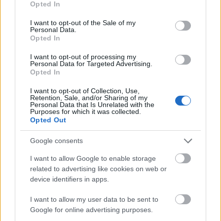
a régiekkel a kulisszából, el sem akartam hinni, hogy mi
Opted In
use your data for below specified purposes in below Google
ugyanazt a szerepet játsszuk estéről estére."
consent section.
I want to opt-out of the Sale of my
Personal Data.
Opted In
I want to opt-out of processing my
Personal Data for Targeted Advertising.
Opted In
I want to opt-out of Collection, Use,
Retention, Sale, and/or Sharing of my
Personal Data that Is Unrelated with the
Purposes for which it was collected.
Opted Out
Google consents
I want to allow Google to enable storage
related to advertising like cookies on web or
device identifiers in apps.
I want to allow my user data to be sent to
Google for online advertising purposes.