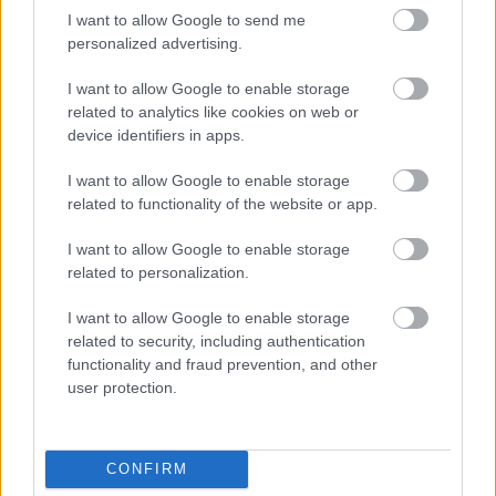
I want to allow Google to send me
personalized advertising.
Brasch Bence,
aki Mercutio szerepében léptt föl, azt
is elárulta, hogy tulajdonképpen a Rómeó és Júlia
I want to allow Google to enable storage
DVD-n nőtt fel.
related to analytics like cookies on web or
device identifiers in apps.
Kerényi Miklós Máté
kilenc éve debütált
I want to allow Google to enable storage
Mercutióként, ő az úgynevezett csikó-szereposztás
related to functionality of the website or app.
tagja. "
Vágó Bernadettel, Szabó Dáviddal és Pálfalvy
Attilával bő egy évig figyeltük az előadást és rajongói
I want to allow Google to enable storage
voltunk, 2005 óta pedig szerepelünk is Presurvic
related to personalization.
musicaljében. A mai különleges előadás kapcsán arra
gondoltam, hogy a pályámon még két-három hasonló
I want to allow Google to enable storage
élményt, ilyen jellegű, megható jubileumot kívánok
related to security, including authentication
functionality and fraud prevention, and other
magamnak"
– mondta
Kerényi Miklós Máté
.
user protection.
CONFIRM