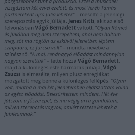
pörgősebbnek tűnt a produkció. Ezzel a musicallel
vizsgáztam két évvel ezelőtt, és most Veréb Tamás
partnereként újra Júlia lehetek"
– mesélte a jelenlegi
szereposztás egyik Júliája,
Jenes Kitti
, akit az első
felvonásban
Vágó Bernadett
váltott. "
Olyan Rómeó
és Júliában még nem szerepeltem, ahol nem haltam
meg, sőt ma rögtön az esküvői jelenetben léptem
színpadra, ez furcsa volt
" – mondta nevetve a
színésznő.
"A mai, rendhagyó előadást mindannyian
nagyon szerettük"
– tette hozzá
Vágó Bernadett
,
majd a különleges este harmadik Júliája,
Vágó
Zsuzsi
is elmesélte, milyen plusz enregiákat
mozgatott meg benne a különleges fellépés.
"Olyan
volt, mintha a mai két jelenetemben eljátszottam volna
az egész előadást. Belesűrítettem mindent. Hét éve
játszom a főszerepet, és ma végig arra gondoltam,
milyen szerencsés vagyok, amiért részese lehetek a
jubileumnak."