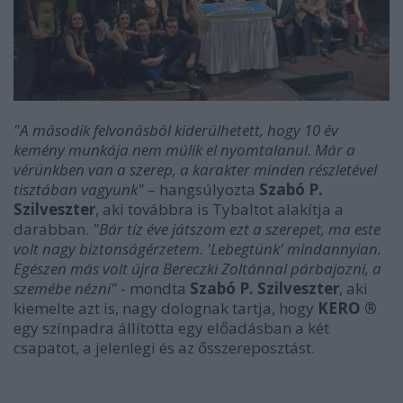
"A második felvonásból kiderülhetett, hogy 10 év
kemény munkája nem múlik el nyomtalanul. Már a
vérünkben van a szerep, a karakter minden részletével
tisztában vagyunk"
– hangsúlyozta
Szabó P.
Szilveszter
, aki továbbra is Tybaltot alakítja a
darabban.
"Bár tíz éve játszom ezt a szerepet, ma este
volt nagy biztonságérzetem. 'Lebegtünk' mindannyian.
Egészen más volt újra Bereczki Zoltánnal párbajozni, a
szemébe nézni"
- mondta
Szabó P. Szilveszter
, aki
kiemelte azt is, nagy dolognak tartja, hogy
KERO ®
egy színpadra állította egy előadásban a két
csapatot, a jelenlegi és az ősszereposztást.