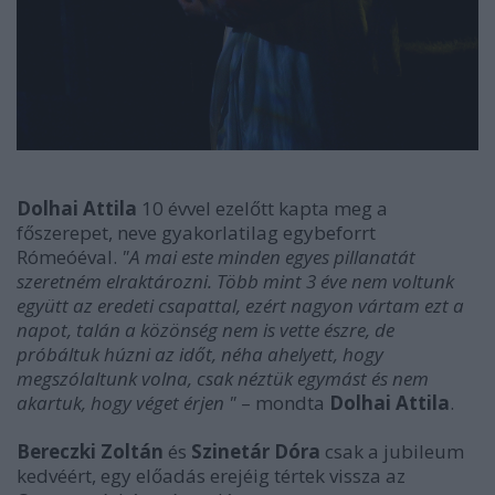
Dolhai Attila
10 évvel ezelőtt kapta meg a
főszerepet, neve gyakorlatilag egybeforrt
Rómeóéval.
"A mai este minden egyes pillanatát
szeretném elraktározni. Több mint 3 éve nem voltunk
együtt az eredeti csapattal, ezért nagyon vártam ezt a
napot, talán a közönség nem is vette észre, de
próbáltuk húzni az időt, néha ahelyett, hogy
megszólaltunk volna, csak néztük egymást és nem
akartuk, hogy véget érjen "
– mondta
Dolhai Attila
.
Bereczki Zoltán
és
Szinetár Dóra
csak a jubileum
kedvéért, egy előadás erejéig tértek vissza az