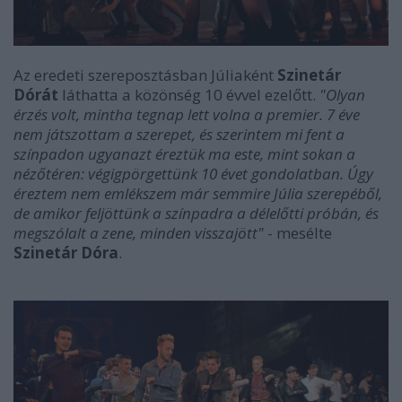
Az eredeti szereposztásban Júliaként
Szinetár
Dórát
láthatta a közönség 10 évvel ezelőtt.
"Olyan
érzés volt, mintha tegnap lett volna a premier. 7 éve
nem játszottam a szerepet, és szerintem mi fent a
színpadon ugyanazt éreztük ma este, mint sokan a
nézőtéren: végigpörgettünk 10 évet gondolatban. Úgy
éreztem nem emlékszem már semmire Júlia szerepéből,
de amikor feljöttünk a színpadra a délelőtti próbán, és
megszólalt a zene, minden visszajött"
- mesélte
Szinetár Dóra
.