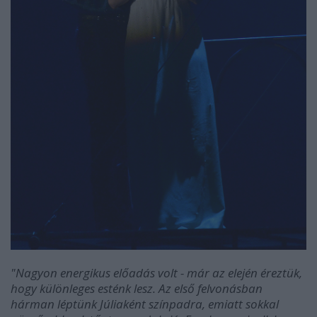
"Nagyon energikus előadás volt - már az elején éreztük,
hogy különleges esténk lesz. Az első felvonásban
hárman léptünk Júliaként színpadra, emiatt sokkal