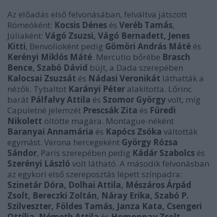
Az előadás első felvonásában, felváltva játszott
Rómeóként:
Kocsis Dénes
és
Veréb Tamás
,
Júliaként:
Vágó Zsuzsi, Vágó Bernadett, Jenes
Kitti
, Benvolioként pedig
Gömöri András Máté
és
Kerényi Miklós Máté
. Mercutio bőrébe
Brasch
Bence, Szabó Dávid
bújt, a Dada szerepében
Kalocsai Zsuzsát
és
Nádasi Veronikát
láthatták a
nézők. Tybaltot
Karányi Péter
alakította. Lőrinc
barát
Pálfalvy Attila
és
Szomor György
volt, míg
Capuletné jelemzét
Prescsák Zita
és
Füredi
Nikolett
öltötte magára. Montague-néként
Baranyai Annamária
és
Kapócs Zsóka
váltották
egymást. Verona hercegeként
György Rózsa
Sándor
, Paris szerepében pedig
Kádár Szabolcs
és
Szerényi László
volt látható. A második felvonásban
az egykori első szereposztás lépett színpadra:
Szinetár Dóra, Dolhai Attila, Mészáros Árpád
Zsolt, Bereczki Zoltán, Náray Erika, Szabó P.
Szilveszter, Földes Tamás, Janza Kata, Csengeri
Ottília, Németh Attila
és
Homonnay Zsolt
.