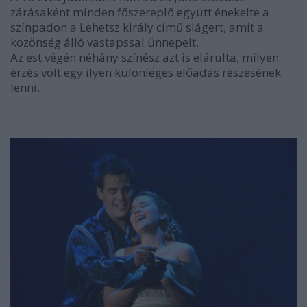
zárásaként minden főszereplő együtt énekelte a
színpadon a Lehetsz király című slágert, amit a
közönség álló vastapssal ünnepelt.
Az est végén néhány színész azt is elárulta, milyen
érzés volt egy ilyen különleges előadás részesének
lenni.