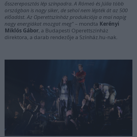
ősszereposztás lép színpadra. A Rómeó és Júlia több
országban is nagy siker, de sehol nem lépték át az 500
előadást. Az Operettszínház produkciója a mai napig
nagy energiákat mozgat meg"
– mondta
Kerényi
Miklós Gábor
, a Budapesti Operettszínház
direktora, a darab rendezője a Színház.hu-nak.