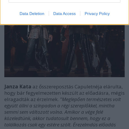
Data Deletion
Data Access
Privacy Policy
Janza Kata
az ősszereposztás Capuletnéja elárulta,
hogy bár fegyelmezetten készült az előadásra, mégis
elragadták az érzelmek.
"Meglepően természetes volt
együtt állni a színpadon a régi szereplőkkel, mintha
semmi sem változott volna. Amikor a vége felé
közeledtünk, akkor tudatosult bennem, hogy ez a
találkozás csak egy estére szólt. Érezelmdús előadás