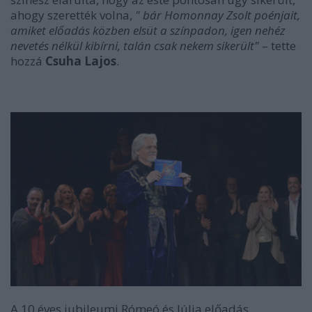
ahogy szerették volna,
" bár Homonnay Zsolt poénjait,
amiket előadás közben elsüt a színpadon, igen nehéz
nevetés nélkül kibírni, talán csak nekem sikerült"
– tette
hozzá
Csuha Lajos
.
A 10 éves jubileumi Rómeó és Júlia előadás