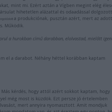
kat, mint mi. Ezért aztán a Vígben megint elég éle
rsulat hihetetlen alázattal és odaadással dolgozott
a produkciónak, pusztán azért, mert az adot
angolódott
ás. Működik.
zorul a hurokban című darabban, elolvastad, mielőtt igen
am el a darabot. Néhány héttel korábban kaptam
Más kérdés, hogy attól azért sokkot kaptam, hogy
nyel még most is küzdök. Ezt persze jó értelemben
lvasást, mert annyira nyomasztott. Amit mondjuk
három mondatom van, és azt éreztem egy ponton, h