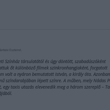
lgettünk Bánfalvi Eszterrel.
i Színház társulatától és úgy döntött, szabadúszóként
hattuk őt különböző filmek szinkronhangjaként, forgatott
m volt a nyáron bemutatott István, a király óta. Azonban
mű színdarabjában lépett színre. A műben, mely Nádas P
, egy taxis utazás elevenedik meg a három szereplő – T
vájából.