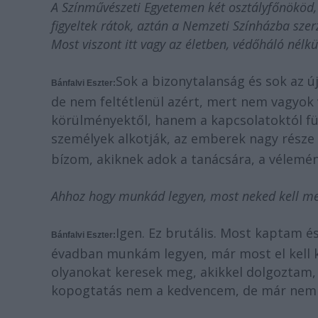
A Színművészeti Egyetemen két
osztályfőnököd,
figyeltek rátok, aztán a
Nemzeti Színházba szerz
Most viszont
itt vagy az életben, védőháló nél
Sok a bizonytalanság és sok az 
Bánfalvi Eszter:
de nem feltétlenül azért, mert nem vagyok 
körülményektől, hanem a kapcsolatoktól f
személyek alkotják, az emberek nagy része
bízom, akiknek adok a tanácsára, a vélemé
Ahhoz hogy munkád legyen, most neked kell m
Igen. Ez brutális. Most kaptam é
Bánfalvi Eszter:
évadban munkám legyen, már most el kell 
olyanokat keresek meg, akikkel dolgoztam, 
kopogtatás nem a kedvencem
,
de már nem 