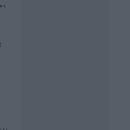
sen
.
t
t
ogy