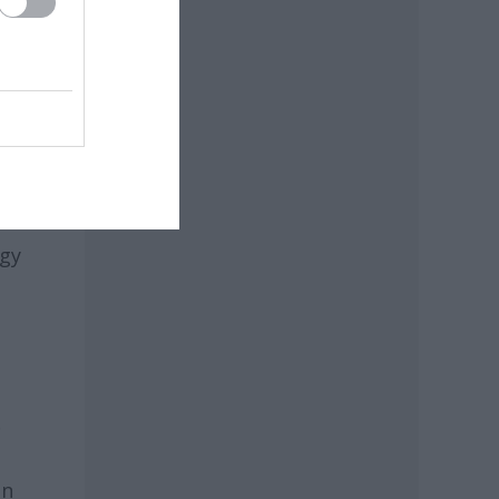
n.
n
ert
gyon
ogy
an