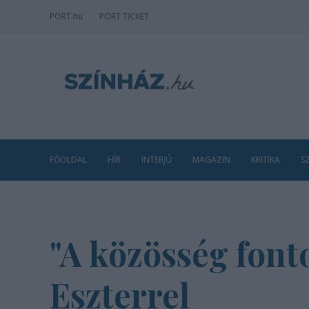
PORT
.hu
PORT TICKET
FŐOLDAL
HÍR
INTERJÚ
MAGAZIN
KRITIKA
S
"A közösség font
Eszterrel