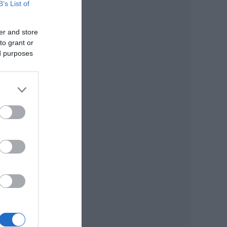
B’s List of
er and store
to grant or
ed purposes