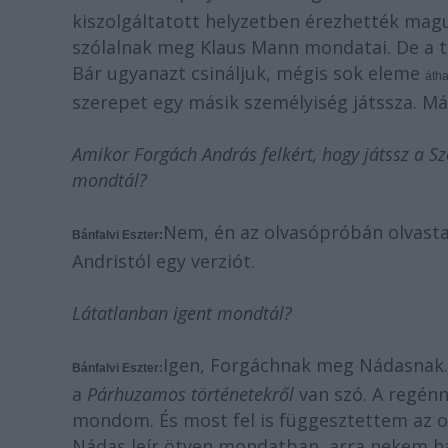
kiszolgáltatott helyzetben érezhették magu
szólalnak meg Klaus Mann mondatai. De a tá
Bár ugyanazt csináljuk, mégis sok eleme
áth
szerepet egy másik személyiség játssza. M
Amikor Forgách András felkért, hogy játssz a S
mondtál?
Nem, én az olvasópróbán olvast
Bánfalvi Eszter:
Andristól egy verziót.
Látatlanban igent mondtál?
Igen, Forgáchnak meg Nádasnak. 
Bánfalvi Eszter:
a
Párhuzamos történetekről
van szó. A regén
mondom. És most fel is függesztettem az o
Nádas leír ötven mondatban, arra nekem 