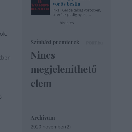
vörös bestia
Pikali Gerda talpig vörösben,
a férfiak pedig nyakig a
pácban - az Újszínházban!
hirdetés
ok,
Színházi premierek
Nincs
ikben
megjeleníthető
elem
ő
Archívum
2020 november
(
2
)