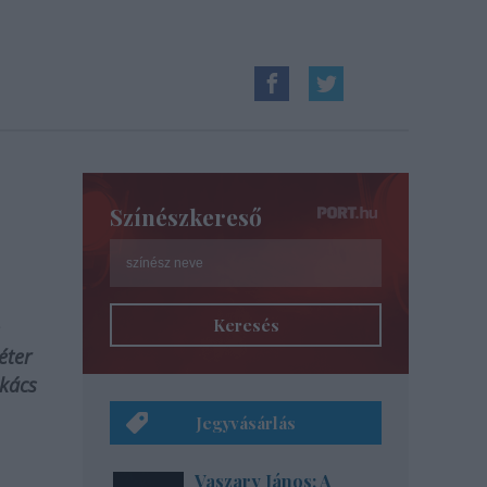
Színészkereső
Keresés
éter
akács
Jegyvásárlás
Vaszary János: A