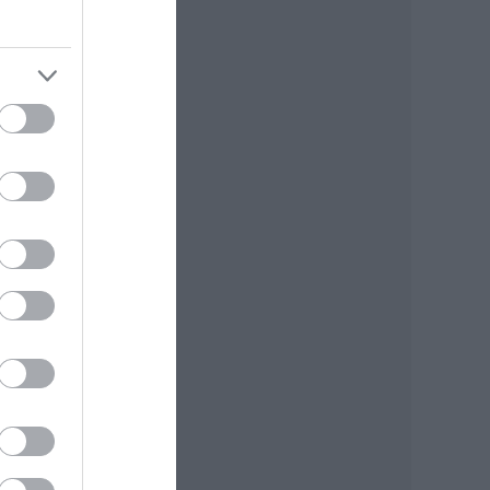
enek
mmel
ek
sem
ényt