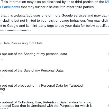
. This information may also be disclosed by us to third parties on the
IA
ül továbbra is vágyom bonyolult, komoly kihívást
Participants
that may further disclose it to other third parties.
 that this website/app uses one or more Google services and may gath
including but not limited to your visit or usage behaviour. You may click 
 to Google and its third-party tags to use your data for below specifi
ogle consent section.
l Data Processing Opt Outs
o opt-out of the Sharing of my personal data.
In
o opt-out of the Sale of my Personal Data.
In
to opt-out of processing my Personal Data for Targeted
ing.
In
o opt-out of Collection, Use, Retention, Sale, and/or Sharing
ersonal Data that Is Unrelated with the Purposes for which it
lected.