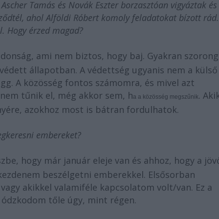
 Ascher Tamás és Novák Eszter borzasztóan vigyáztak és
ődtél, ahol Alföldi Róbert komoly feladatokat bízott rád.
kül. Hogy érzed magad?
újdonság, ami nem biztos, hogy baj. Gyakran szorong
védett állapotban. A védettség ugyanis nem a külső
ügg. A közösség fontos számomra,
és
mivel azt
 nem tűnik el, még akkor sem, h
. Ak
a a közösség megszűnik
nyére, azokhoz most is bátran fordulhatok.
egkeresni embereket?
szbe, hogy már január eleje van és ahhoz, hogy a jöv
kezdenem beszélgetni emberekkel. Elsősorban
vagy akikkel valamiféle kapcsolatom volt/van. Ez a
ódzkodom tőle úgy, mint régen.