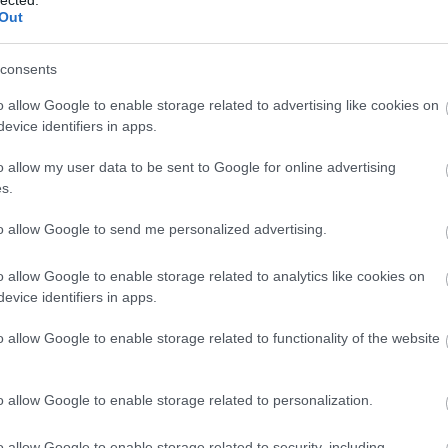
Out
 Eszter és Takács Kati
consents
a társulatot vagy a függetlenséget?
o allow Google to enable storage related to advertising like cookies on
atjátékos vagyok. Azt a munkát is szeretem, amikor
evice identifiers in apps.
 meg azt is, amikor állandó a csapat. Mindenképp a
o allow my user data to be sent to Google for online advertising
 egyedül elképzelni a színpadon, kell, hogy legy
s.
int leülök és csinálok egy önálló estet.
to allow Google to send me personalized advertising.
o allow Google to enable storage related to analytics like cookies on
evice identifiers in apps.
, a Bence, a Tomi meg én
(Radnai Csilla, Mátyássy Bence, Szabó Ki
o allow Google to enable storage related to functionality of the website
 a HOPPart-tal.
Megbeszéltük, hogy a fontosabb cél érdekében, azért, hogy a többi
lég komoly problémák adódtak az
leg tudjon működni, mi kiszállunk, hiszen e
e
gyikünk 
ak nagy megbeszélések, nagy sértődések, adok-kapok, de végső soron
o allow Google to enable storage related to personalization.
 Ugyanis az kinyírja a produkciót, sőt, mindent kinyír. A mai napig sok pozitív élm
o allow Google to enable storage related to security, including