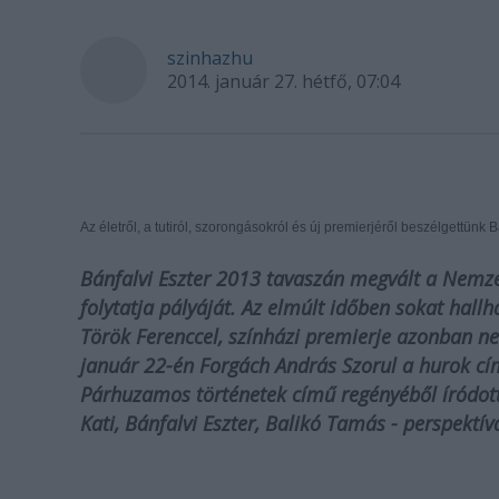
szinhazhu
2014. január 27. hétfő, 07:04
Az életről, a tutiról, szorongásokról és új premierjéről beszé
Bánfalvi Eszter 2013 tavaszán megvált a Nemzet
folytatja pályáját. Az elmúlt időben sokat hall
Török Ferenccel, színházi premierje azonban ne
január 22-én Forgách András Szorul a hurok cí
Párhuzamos történetek című regényéből íródott
Kati, Bánfalvi Eszter, Balikó Tamás - perspektí