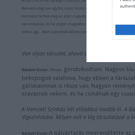
őrzök a HOPPart-tal kapcsolatban, de nem merült fel, hogy kopogt
authenti
Bennem meg van egy kis rossz érzés is, hogy ha rátukmálom mag
mennyire terheli meg az adot csapatot. Amikor azt mondták a kül
van emberük, és ha engem magukhoz vesznek, akkor neki nem tudná
nehéz ügy... Nem szeretnék kifúrni senkit.
Van olyan társulat, ahová szívesen csatlakozná
gondolkodtam. Nagyon kíván
Bánfalvi Eszter:
Persze,
bekopogok valahova, hogy ebben a társulat
gátlásaimnak is része van. Nagyon reményk
szavaznak nekem, és ha csinálnak egy csap
A Nemzeti Színház két előadása tovább él. A Bá
Vígszínházba. Milyen volt a Víg társulatával a 
A pályáztatás megrendítette az o
Bánfalvi Eszter: