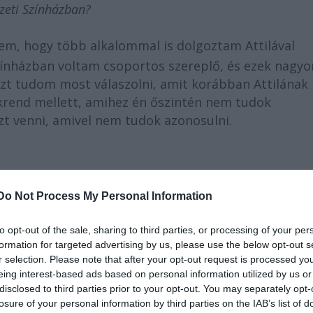
zeti Színházban?
sem, hogy több alkalommal is dolgoztam Attilával
ínházban voltam csoportos szereplő, és ezek nagyo
 Azt tudom most válaszolni, amit korábban Attilának 
krend mellett, amihez én őszintén nem tudok
zt venni, amivel nem tudok azonosulni.
rre vettek fel a főiskolára, előtte négy évet
Do Not Process My Personal Information
ola után kocsmáztam, mert nem akadt munka, se
t? Rengeteg meló és küzdelem. Persze az utóbbi
to opt-out of the sale, sharing to third parties, or processing of your per
formation for targeted advertising by us, please use the below opt-out s
ározó volt, de a szorongás csak átalakult. Igazábó
r selection. Please note that after your opt-out request is processed y
abb munkát, mert teljesen meztelennek érzem mag
eing interest-based ads based on personal information utilized by us or
m sincs, mi lesz. Tehát nem éreztem magam a tutiban
disclosed to third parties prior to your opt-out. You may separately opt-
átszottam és nagyobb szerepeket kaptam. Ott is
losure of your personal information by third parties on the IAB’s list of