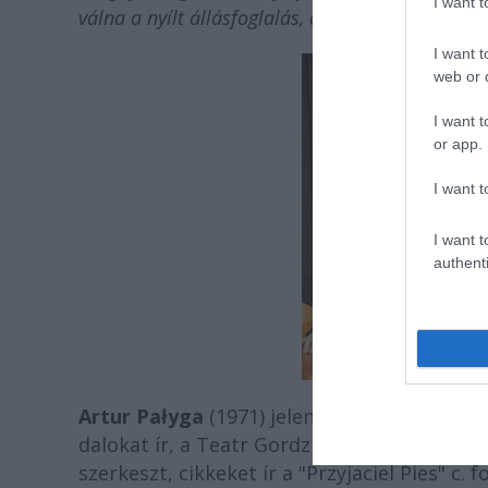
I want 
válna a nyílt állásfoglalás, ami helyett valami 
I want t
web or d
I want t
or app.
I want t
I want t
authenti
Artur Pałyga
(1971) jelenleg Bielsko-Białab
dalokat ír, a Teatr Gordzki szervezettel e
szerkeszt, cikkeket ír a "Przyjaciel Pies" c.