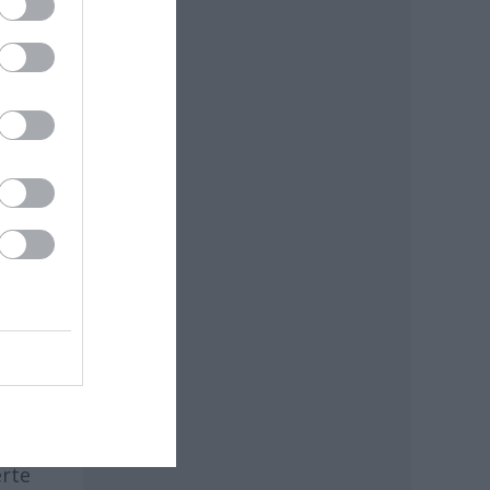
t
erte