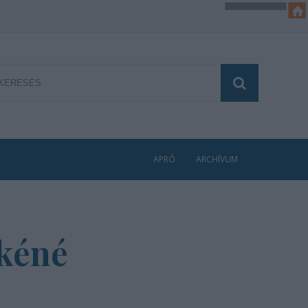
APRÓ
ARCHÍVUM
zkéné