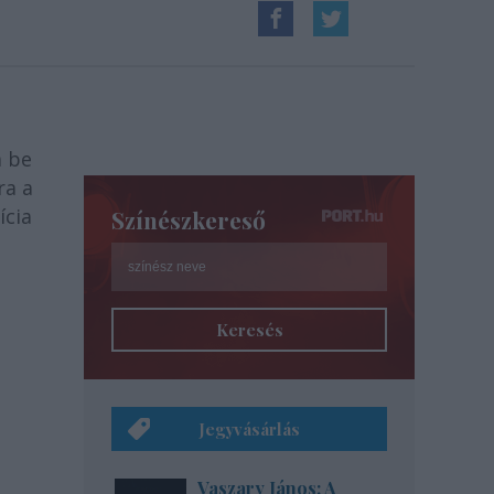
a be
ra a
ícia
Színészkereső
Keresés
Jegyvásárlás
Vaszary János: A