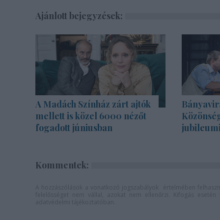
Ajánlott bejegyzések:
A Madách Színház zárt ajtók
Bányavir
mellett is közel 6000 nézőt
Közönség
fogadott júniusban
jubileum
Kommentek:
A hozzászólások a
vonatkozó jogszabályok
értelmében felhaszná
felelősséget nem vállal, azokat nem ellenőrzi. Kifogás eseté
adatvédelmi tájékoztatóban
.