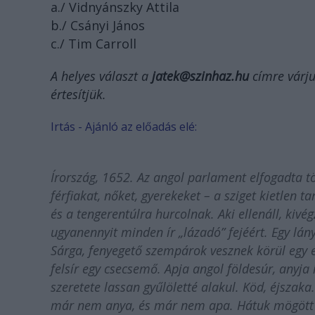
a./ Vidnyánszky Attila
b./ Csányi János
c./ Tim Carroll
A helyes választ a
jatek@szinhaz.hu
címre várju
értesítjük.
Irtás - Ajánló az előadás elé:
Írország, 1652. Az angol parlament elfogadta tö
férfiakat, nőket, gyerekeket – a sziget kietle
és a tengerentúlra hurcolnak. Aki ellenáll, kivég
ugyanennyit minden ír „lázadó” fejéért. Egy lány
Sárga, fenyegető szempárok vesznek körül egy e
felsír egy csecsemő. Apja angol földesúr, anyja
szeretete lassan gyűlöletté alakul. Köd, éjszaka
már nem anya, és már nem apa. Hátuk mögött