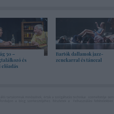
ág 50 –
Bartók dallamok jazz-
találkozó és
zenekarral és tánccal
i előadás
lói tartalomnak minősülnek, értük a
szolgáltatás technikai
üzemeltetője sem
n forduljon a blog szerkesztőjéhez. Részletek a
Felhasználási feltételekben