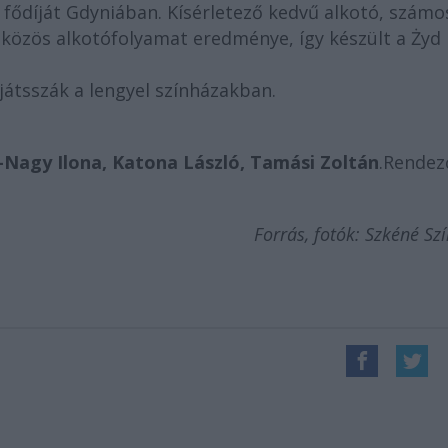
l fődíját Gdyniában. Kísérletező kedvű alkotó, számo
 közös alkotófolyamat eredménye, így készült a Żyd
átsszák a lengyel színházakban.
i-Nagy Ilona, Katona László, Tamási Zoltán
.
Rendez
Forrás, fotók: Szkéné Sz