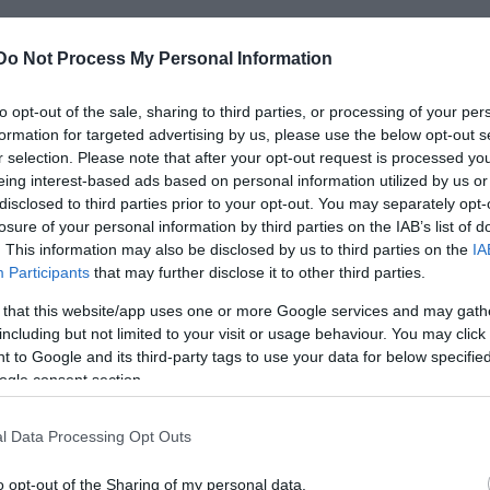
Do Not Process My Personal Information
to opt-out of the sale, sharing to third parties, or processing of your per
formation for targeted advertising by us, please use the below opt-out s
r selection. Please note that after your opt-out request is processed y
eing interest-based ads based on personal information utilized by us or
disclosed to third parties prior to your opt-out. You may separately opt-
losure of your personal information by third parties on the IAB’s list of
. This information may also be disclosed by us to third parties on the
IA
Participants
that may further disclose it to other third parties.
 that this website/app uses one or more Google services and may gath
including but not limited to your visit or usage behaviour. You may click 
 to Google and its third-party tags to use your data for below specifi
ogle consent section.
őként adaptációiról és klasszikusok színpadi átirata
a Nagy-Britanniában. Több díj tulajdonosa, az
Irtás
é
l Data Processing Opt Outs
me Out díját.
o opt-out of the Sharing of my personal data.