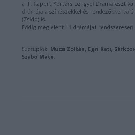
a III. Raport Kortárs Lengyel Drámafesztivá
drámája a színészekkel és rendezőkkel való
(Zsidó) is.
Eddig megjelent 11 drámáját rendszeresen j
Szereplők:
Mucsi Zoltán, Egri Kati, Sárköz
Szabó Máté
.