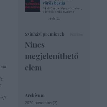
vörös bestia
Pikali Gerda talpig vörösben,
a férfiak pedig nyakig a
pácban - az Újszínházban!
hirdetés
Színházi premierek
Nincs
megjeleníthető
elem
knak
is.
n
Archívum
rfi:
2020 november
(
2
)