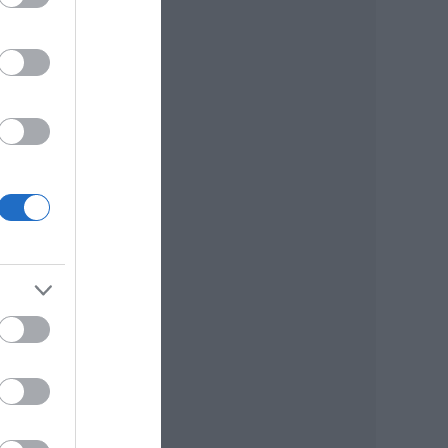
ek
ljön
nül
enné