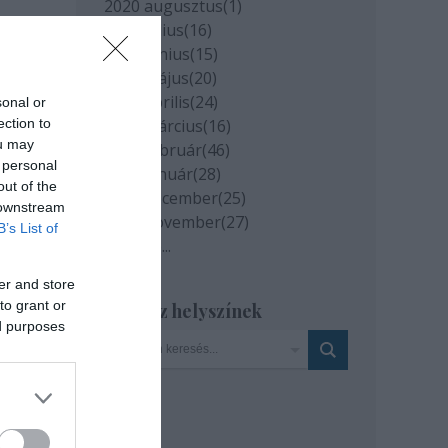
2020 augusztus
(
1
)
2020 július
(
16
)
2020 június
(
15
)
2020 május
(
20
)
2020 április
(
24
)
sonal or
ection to
2020 március
(
16
)
ou may
2020 február
(
46
)
 personal
2020 január
(
28
)
out of the
2019 december
(
25
)
 downstream
2019 november
(
27
)
B’s List of
Tovább
...
er and store
to grant or
Szinház helyszínek
ed purposes
iról
rt