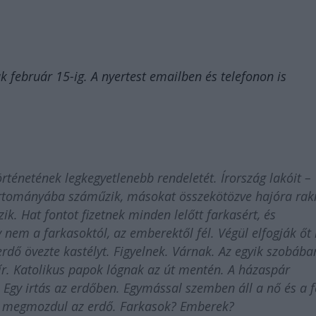
k február 15-ig. A nyertest emailben és telefonon is
rténetének legkegyetlenebb rendeletét. Írország lakóit –
n tartományába száműzik, másokat összekötözve hajóra ra
zik. Hat fontot fizetnek minden lelőtt farkasért, és
 nem a farkasoktól, az emberektől fél. Végül elfogják őt 
rdő övezte kastélyt. Figyelnek. Várnak. Az egyik szobába
 ír. Katolikus papok lógnak az út mentén. A házaspár
. Egy irtás az erdőben. Egymással szemben áll a nő és a fé
 megmozdul az erdő. Farkasok? Emberek?