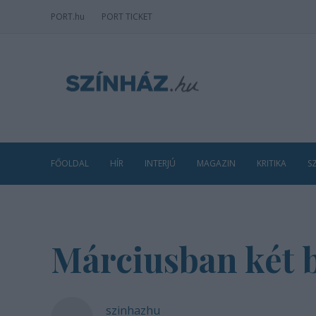
PORT
.hu
PORT TICKET
FŐOLDAL
HÍR
INTERJÚ
MAGAZIN
KRITIKA
S
Márciusban két 
szinhazhu