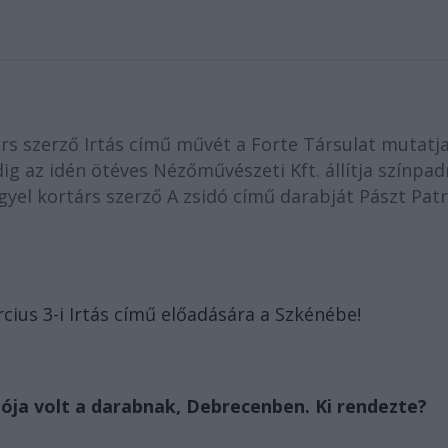
rs szerző Irtás című művét a Forte Társulat mutatj
g az idén ötéves Nézőművészeti Kft. állítja színpad
yel kortárs szerző A zsidó című darabját Pászt Patr
cius 3-i Irtás című előadására a Szkénébe!
ja volt a darabnak, Debrecenben. Ki rendezte?