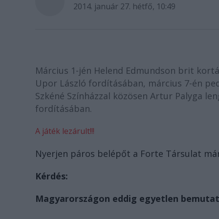
2014. január 27. hétfő, 10:49
Március 1-jén Helend Edmundson brit kortá
Upor László fordításában, március 7-én pedi
Szkéné Színházzal közösen Artur Palyga leng
fordításában.
A játék lezárult!!!
Nyerjen páros belépőt a Forte Társulat már
Kérdés:
Magyarországon eddig egyetlen bemutató