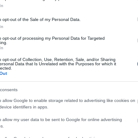
In
ála, Fehér László, Földeáki Nóra, Kádas József,
 Bernadett, Pallag Márton
és
Zarnóczai Gizella
lépn
o opt-out of the Sale of my Personal Data.
 jelmezt
Benedek Mari
, a díszletet
Antal Csaba
In
saba
.
to opt-out of processing my Personal Data for Targeted
ing.
In
o opt-out of Collection, Use, Retention, Sale, and/or Sharing
ersonal Data that Is Unrelated with the Purposes for which it
lected.
Out
consents
o allow Google to enable storage related to advertising like cookies on
evice identifiers in apps.
emély (iskolaigazgató, lengyel- és angoltanárnő,
nciális érdekből – a jövő érdekében – kell, hogy szembesü
o allow my user data to be sent to Google for online advertising
 ábrázolt keretei között. Az együtt töltött idő észrevétle
s.
bbe a helyzetbe sodorták őket. Szép lassan elkerülhetetl