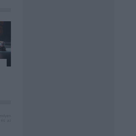
milyen
és az