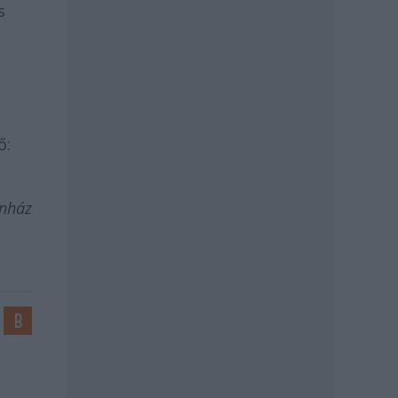
s
ő:
ínház