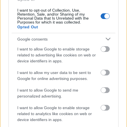
Színházat illeti meg az elbírálástól számított két éven
keresztül. A pályázat leadási határideje
2014. május
I want to opt-out of Collection, Use,
31., 15 óra
.
Retention, Sale, and/or Sharing of my
Personal Data that Is Unrelated with the
Purposes for which it was collected.
Opted Out
A pályaműveket kizárólag elektronikus formában
Google consents
fogadják el, és az
office@szinhaz.ro
e-mail címre
várják. A pályázat jeligés, így a beérkezett
I want to allow Google to enable storage
pályaművön a szerző nevének feltüntetése tilos. A
related to advertising like cookies on web or
device identifiers in apps.
szerző nevét és jeligéjét tartalmazó zárt borítékot a
Tomcsa Sándor Színház címére kell eljuttatni:
I want to allow my user data to be sent to
Tomcsa Sándor Színház, str. Tamási Áron nr. 15,
Google for online advertising purposes.
535600 Székelyudvarhely – Odorheiu Secuiesc, jud.
Harghita, Romania (Drámapályázat).
I want to allow Google to send me
personalized advertising.
A pályázat eredményhirdetésére 2014.
I want to allow Google to enable storage
augusztusában kerül sor a www.szinhaz.ro
related to analytics like cookies on web or
honlapon. A színházak fenntartják a jogot arra, hogy
device identifiers in apps.
a pályázatot részben vagy egészben érvénytelennek