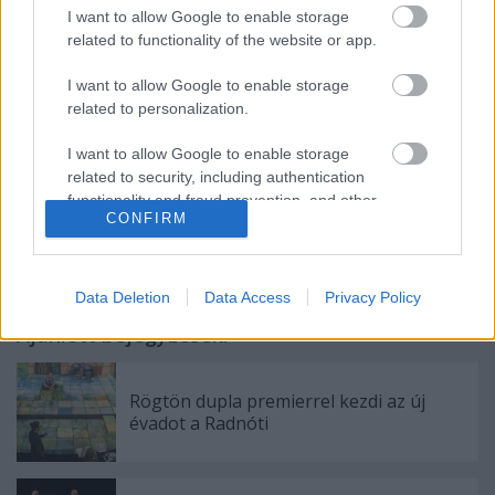
nyilvánítsák. A pályázattal kapcsolatban bővebb
I want to allow Google to enable storage
információ a Tomcsa Sándor Színház titkárságán
related to functionality of the website or app.
kérhető a 0040266/212-131-es telefonszámon.
I want to allow Google to enable storage
related to personalization.
I want to allow Google to enable storage
related to security, including authentication
functionality and fraud prevention, and other
CONFIRM
user protection.
Data Deletion
Data Access
Privacy Policy
Ajánlott bejegyzések:
Rögtön dupla premierrel kezdi az új
évadot a Radnóti