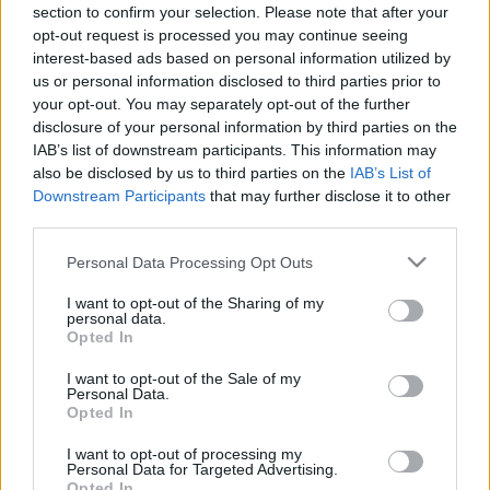
section to confirm your selection. Please note that after your
részt vehet bármely magánszemély. A legjobbnak
opt-out request is processed you may continue seeing
ítélt pályamű bemutatásra kerül a pályázatot kiíró
interest-based ads based on personal information utilized by
színházak 2015-2016-os vagy azt követő évadában.
us or personal information disclosed to third parties prior to
your opt-out. You may separately opt-out of the further
disclosure of your personal information by third parties on the
IAB’s list of downstream participants. This information may
also be disclosed by us to third parties on the
IAB’s List of
Downstream Participants
that may further disclose it to other
third parties.
Please note that this website/app uses one or more Google
Personal Data Processing Opt Outs
services and may gather and store information including but
not limited to your visit or usage behaviour. You may click to
I want to opt-out of the Sharing of my
personal data.
grant or deny consent to Google and its third-party tags to
Opted In
use your data for below specified purposes in below Google
A pályamű mindhárom esetben még színpadon
consent section.
I want to opt-out of the Sale of my
bemutatásra nem került darab, illetve kizárólag a
Personal Data.
Opted In
szerző saját alkotása, szellemi terméke lehet. A
pályaművek kizárólagos színpadi előadási joga a
I want to opt-out of processing my
Szigligeti Színházat, illetve a Tomcsa Sándor
Personal Data for Targeted Advertising.
Opted In