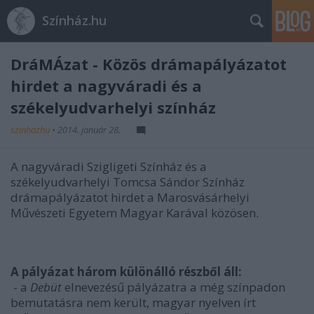
Színház.hu
DráMÁzat - Közös drámapályázatot
hirdet a nagyváradi és a
székelyudvarhelyi színház
szinhazhu
•
2014. január 28.
A nagyváradi Szigligeti Színház és a
székelyudvarhelyi Tomcsa Sándor Színház
drámapályázatot hirdet a Marosvásárhelyi
Művészeti Egyetem Magyar Karával közösen.
A pályázat három különálló részből áll:
- a
Debüt
elnevezésű pályázatra a még színpadon
bemutatásra nem került, magyar nyelven írt