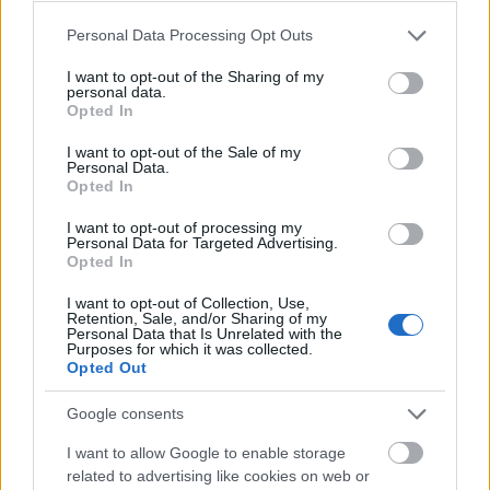
Please note that this website/app uses one or more Google
Personal Data Processing Opt Outs
services and may gather and store information including but
not limited to your visit or usage behaviour. You may click to
I want to opt-out of the Sharing of my
Először nem akartam megrendezni a darabot, a
personal data.
grant or deny consent to Google and its third-party tags to
karmesterem, Silló István beszélt rá, hogy próbáljam
Opted In
use your data for below specified purposes in below Google
meg. Most már kezdem belátni, hogy igaza volt. Meg
consent section.
kellett szoknom az operisták színpadi létezését,
I want to opt-out of the Sale of my
Personal Data.
egészen más műfaj, mint amiket eddig csináltam.
Opted In
Tudomásul kell venni nagyon sok dolgot: egész
máshogy játszanak a színészek, más énektechnikát
I want to opt-out of processing my
Personal Data for Targeted Advertising.
igényel, sokszor nem lehet úgy elénekelni, ahogy én
Opted In
gondoltam. Nem biztos, hogy életem nagy vágya
lesz, hogy operákat rendezzek, de egyszer biztos,
I want to opt-out of Collection, Use,
Retention, Sale, and/or Sharing of my
hogy még bele fogok vágni. (...)
Personal Data that Is Unrelated with the
Purposes for which it was collected.
Jó társaság jött össze, nagy sikerélményem van
Opted Out
velük. Ők is élvezik a munkát, mert nem egy
úgymond operarendezővel dolgoznak, ők is tanultak
Google consents
tőlem és én is sokat kaptam tőlük".
I want to allow Google to enable storage
related to advertising like cookies on web or