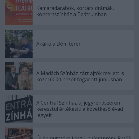
Kamaradarabok, kortárs drámák,
koncertszínház a Teátrumban
Akárki a Dóm téren
A Madách Színház zárt ajtók mellett is
közel 6000 nézőt fogadott júniusban
A Centrál Színház új jegyrendszeren
keresztül értékesíti a következő évad
jegyeit
Új bemutatóra készül a Veszprémi Petőfi