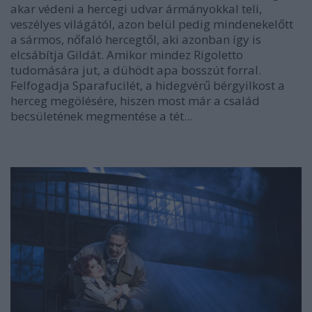
akar védeni a hercegi udvar ármányokkal teli,
veszélyes világától, azon belül pedig mindenekelőtt
a sármos, nőfaló hercegtől, aki azonban így is
elcsábítja Gildát. Amikor mindez Rigoletto
tudomására jut, a dühödt apa bosszút forral.
Felfogadja Sparafucilét, a hidegvérű bérgyilkost a
herceg megölésére, hiszen most már a család
becsületének megmentése a tét...