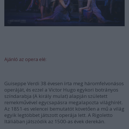
Ajánló az opera elé:
Guiseppe Verdi 38 évesen írta meg háromfelvonásos
operáját, és ezzel a Victor Hugo egykori botrányos
színdarabja (A király mulat) alapján született
remekművével egycsapásra megalapozta világhírét.
Az 1851-es velencei bemutatót követően a mű a világ
egyik legtöbbet játszott operája lett. A Rigoletto
Itáliában játszódik az 1500-as évek derekán.