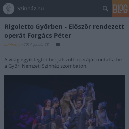
Színház.hu
Rigoletto Győrben - Először rendezett
operát Forgács Péter
szinhazhu
•
2014. január 28.
A világ egyik legtöbbet játszott operáját mutatta be
a Győri Nemzeti
Színház
szombaton.