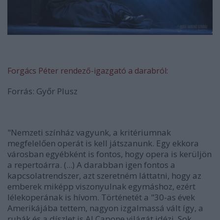
Forgács Péter rendező-igazgató a darabról:
Forrás: Győr Plusz
"Nemzeti
színház
vagyunk, a kritériumnak
megfelelően operát is kell játszanunk. Egy ekkora
városban egyébként is fontos, hogy opera is kerüljön
a repertoárra. (...) A darabban igen fontos a
kapcsolatrendszer, azt szeretném láttatni, hogy az
emberek miképp viszonyulnak egymáshoz, ezért
lélekoperának is hívom. Történetét a "30-as évek
Amerikájába tettem, nagyon izgalmassá vált így, a
ruhák és a díszlet is Al Capone világát idézi. Sok