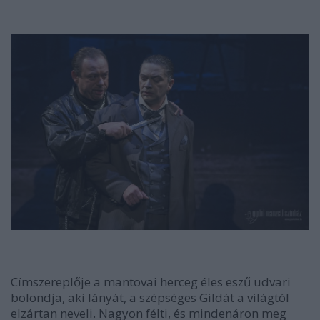
Címszereplője a mantovai herceg éles eszű udvari
bolondja, aki lányát, a szépséges Gildát a világtól
elzártan neveli. Nagyon félti, és mindenáron meg