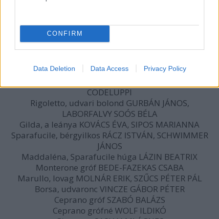
RIGOLETTO - opera 3 felvonásban 2 részben
Victor Hugo drámája nyomán szövegét írta: F. M.
CONFIRM
Piave
Fordította: Blum Tamás
Vezényel: MEDVECZKY ÁDÁM- SILLÓ ISTVÁN
Data Deletion
Data Access
Privacy Policy
A mantuai herceg LÁSZLÓ BOLDIZSÁR, ALESSANDRO
CODELUPPI
Rigoletto, udvari bolond GURBÁN JÁNOS,
LABORFALVY SOÓS BÉLA
Gilda, a leánya KOVÁCS ÉVA, SIPOS MARIANNA
Sparafucile, bérgyilkos RÁCZ ISTVÁN, SCHWIMMER
JÁNOS
Maddaléna, Sparafucile húga LÁZIN BEATRIX
Monterone gróf BEDE-FAZEKAS CSABA
Marullo, lovag MOLNÁR ERIK, SZŰCS PÉTER PÁL
Borsa, udvaronc VINCZE GÁBOR PÉTER
Ceprano gróf SZABÓ BALÁZS
Ceprano grófné WOLF ILDIKÓ