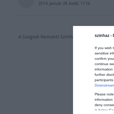
2014. január 28. kedd, 17:16
szinhaz -
A Szegedi Nemzeti Színház közleménye.
If you wish 
sensitive in
confirm you
continue se
information 
further disc
participants
Downstream 
Please note
information 
deny consent
in below Go