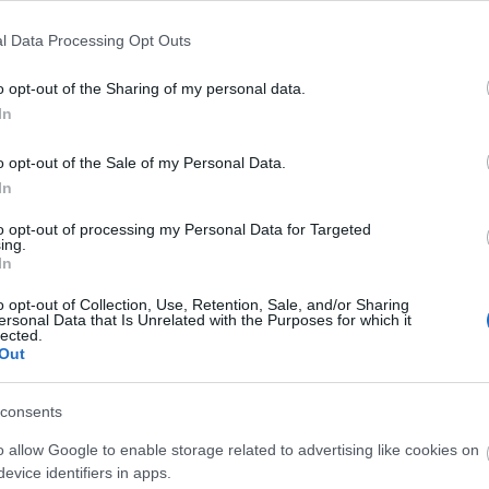
l Data Processing Opt Outs
szló (fotó: jokaiszinhaz.hu)
o opt-out of the Sharing of my personal data.
In
Friedrich Dürrenmatt:
Az öreg hölgy látogatása
című tragikus komédia
2014. janu
o opt-out of the Sale of my Personal Data.
In
te miatt Ill szerepét
Nomád Földi László
veszi át.
to opt-out of processing my Personal Data for Targeted
ing.
In
o opt-out of Collection, Use, Retention, Sale, and/or Sharing
ersonal Data that Is Unrelated with the Purposes for which it
lected.
Out
consents
o allow Google to enable storage related to advertising like cookies on
evice identifiers in apps.