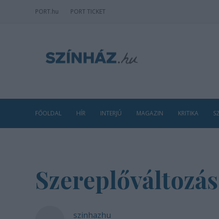
PORT
.hu
PORT TICKET
FŐOLDAL
HÍR
INTERJÚ
MAGAZIN
KRITIKA
S
Szereplőváltozás
szinhazhu