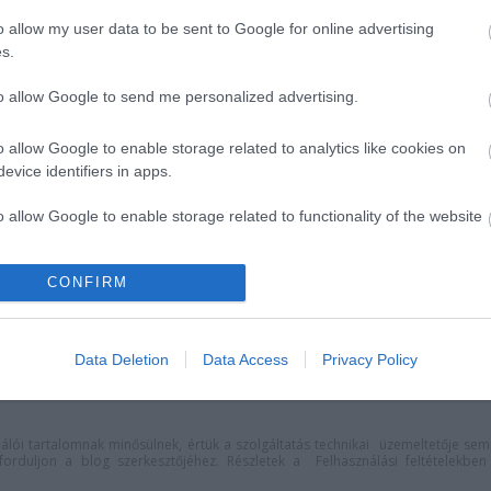
o allow my user data to be sent to Google for online advertising
s.
to allow Google to send me personalized advertising.
o allow Google to enable storage related to analytics like cookies on
evice identifiers in apps.
o allow Google to enable storage related to functionality of the website
allamok jazz-
A jövő évadra kilenc
l és tánccal
bemutatóval készül a
CONFIRM
o allow Google to enable storage related to personalization.
Vígszínház
o allow Google to enable storage related to security, including
cation functionality and fraud prevention, and other user protection.
Data Deletion
Data Access
Privacy Policy
lói tartalomnak minősülnek, értük a
szolgáltatás technikai
üzemeltetője sem
n forduljon a blog szerkesztőjéhez. Részletek a
Felhasználási feltételekben