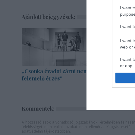
I want t
purpose
Ajánlott bejegyzések:
I want 
I want t
web or d
I want t
or app.
„Csonka évadot zárni nem
Bartók d
felemelő érzés"
zenekarra
I want t
I want t
authenti
Kommentek:
A hozzászólások a
vonatkozó jogszabályok
értelmében felhaszná
felelősséget nem vállal, azokat nem ellenőrzi. Kifogás eseté
adatvédelmi tájékoztatóban
.