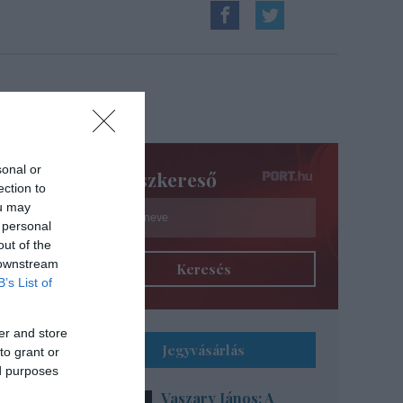
sonal or
Színészkereső
ection to
ou may
 personal
out of the
 downstream
Keresés
B’s List of
er and store
Jegyvásárlás
to grant or
ed purposes
Vaszary János: A