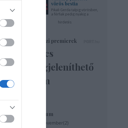
vörös bestia
Pikali Gerda talpig vörösben,
a férfiak pedig nyakig a
pácban - az Újszínházban!
hirdetés
ár 29.
Színházi premierek
Nincs
megjeleníthető
elem
Archívum
2020 november
(
2
)