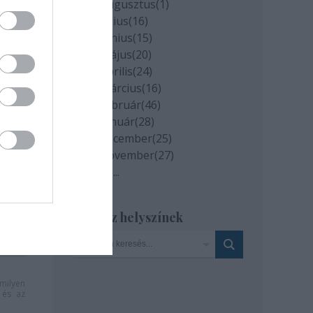
2020 augusztus
(
1
)
2020 július
(
16
)
2020 június
(
15
)
2020 május
(
20
)
2020 április
(
24
)
2020 március
(
16
)
2020 február
(
46
)
2020 január
(
28
)
2019 december
(
25
)
2019 november
(
27
)
Tovább
...
Szinház helyszínek
milyen
és az