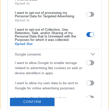
Opted In
I want to opt-out of processing my
Personal Data for Targeted Advertising.
Opted In
I want to opt-out of Collection, Use,
Retention, Sale, and/or Sharing of my
Personal Data that Is Unrelated with the
Ajánlott bejegyzések:
Purposes for which it was collected.
Opted Out
Google consents
Különleges találkozások Zsámbékon
I want to allow Google to enable storage
related to advertising like cookies on web or
device identifiers in apps.
Bányavirág 50 – Közönségtalálkozó és
I want to allow my user data to be sent to
jubileumi előadás
Google for online advertising purposes.
I want to allow Google to send me
CONFIRM
personalized advertising.
Gasztronómiai utazás Karinthy