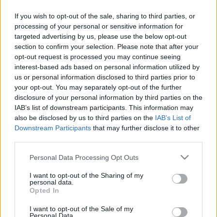
If you wish to opt-out of the sale, sharing to third parties, or
processing of your personal or sensitive information for
targeted advertising by us, please use the below opt-out
section to confirm your selection. Please note that after your
opt-out request is processed you may continue seeing
interest-based ads based on personal information utilized by
us or personal information disclosed to third parties prior to
Nomád Földi László (fotó: jokaiszinhaz.hu)
your opt-out. You may separately opt-out of the further
disclosure of your personal information by third parties on the
IAB’s list of downstream participants. This information may
also be disclosed by us to third parties on the
IAB’s List of
Downstream Participants
that may further disclose it to other
A Szegedi Nemzeti Színház tájékoztatja Tisztelt közönségét, hogy Friedrich
third parties.
Dürrenmatt:
Az öreg hölgy látogatása
című tragikus komédia
2014. január
29. és február 8. közötti
előadásain szereplőváltozásra kerül sor.
Please note that this website/app uses one or more Google
Personal Data Processing Opt Outs
services and may gather and store information including but
not limited to your visit or usage behaviour. You may click to
I want to opt-out of the Sharing of my
Az említett időszakban
Jakab Tamás
balesete miatt
personal data.
grant or deny consent to Google and its third-party tags to
Opted In
Ill szerepét
Nomád Földi László
veszi át.
use your data for below specified purposes in below Google
consent section.
I want to opt-out of the Sale of my
Megértésüket köszönjük!
Personal Data.