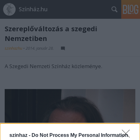
Színház.hu
Szereplőváltozás a szegedi
Nemzetiben
szinhazhu
•
2014. január 28.
A Szegedi Nemzeti Színház közleménye.
szinhaz -
Do Not Process My Personal Information