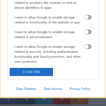
állomásává nőtte ki magát.
related to analytics like cookies on web or
device identifiers in apps.
Az
Angliai második Edward élete
pontosan illeszkedik
I want to allow Google to enable storage
az idei tematikába, hiszen a találkozó ez alkalommal
related to functionality of the website or app.
Brecht 1920 és 1933 között írt munkáira,
tevékenységére összpontosít. Az 1923 és 1924 között
I want to allow Google to enable storage
írott mű a szerző negyedik színdarabja és első
related to personalization.
rendezése volt.
I want to allow Google to enable storage
related to security, including authentication
functionality and fraud prevention, and other
Forrás: MTI
user protection.
CONFIRM
Data Deletion
Data Access
Privacy Policy