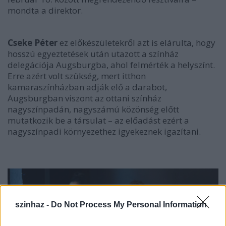
mondta a direktor.
Cseke Péter
ez előkészületekről azt is elárulta, hogy
hosszú egyeztetések után utazott a színház
delegációja Augsburgba, ahol felmérték a helyszínt.
Erre azért volt szükség, mert itthon
kamaraszínházban adják elő a darabot,
Augsburgban viszont az ottani színház
nagyszínpadán, nagyszámú közönség előtt
mutatkozik be a társulat – az előadást ezért a
nagyszínpadi környezethez igyekeznek igazítani.
szinhaz -
Do Not Process My Personal Information