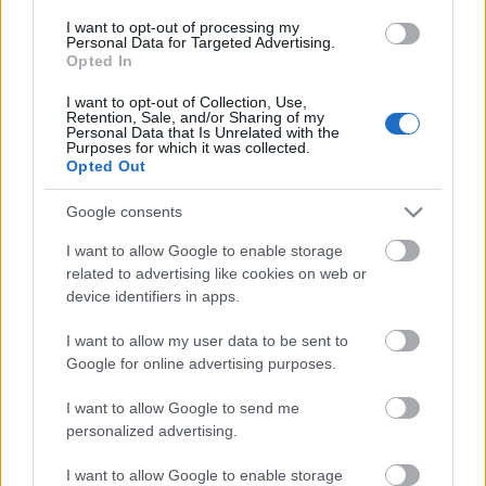
című bűnügyi játékát mutatták be.
I want to opt-out of processing my
Personal Data for Targeted Advertising.
Opted In
Az augsburgi fesztivál honlapja szerint
Brecht
I want to opt-out of Collection, Use,
univerzális művész volt, aki igyekezett minden
Retention, Sale, and/or Sharing of my
lehetőséget kipróbálni. A 2010-ben alapított
Personal Data that Is Unrelated with the
Purposes for which it was collected.
seregszemle célja az, hogy előtérbe állítsa
Bertolt
Opted Out
Brecht
munkásságának kevésbé ismert részeit. A
kiváló színműíró ugyanis 48 drámát, több mint 2300
Google consents
verset, 200 novellát és 3 regényt írt, 4 film
elkészítésében vett részt - forgatókönyvíróként és
I want to allow Google to enable storage
related to advertising like cookies on web or
rendezőasszisztensként -, valamint dalokat is írt,
device identifiers in apps.
amelyeket maga adott elő.
I want to allow my user data to be sent to
Google for online advertising purposes.
A 10 napos fesztiválon minden évben 40 előadás és
egy-egy új bemutató látható, számos zenei esemény
I want to allow Google to send me
mellett. 2010 óta közel 40 ezer látogatót fogadott a
personalized advertising.
rendezvény, és pár év alatt a sikeres nemzetközi
találkozók, megmérettetések egyik fontos
I want to allow Google to enable storage