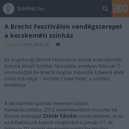
Színház.hu
A Brecht Fesztiválon vendégszerepel
a kecskeméti színház
szinhazhu
•
2014. január 29.
Az augsburgi Brecht Fesztiválra utazik a kecskeméti
Katona József Színház társulata, amelyen február 2-
án mutatják be Brecht Angliai második Edward élete
című drámáját – közölte Cseke Péter, a színház
direktora.
A kecskeméti színház Kelemen László
Kamaraszínháza 2012 novemberében mutatta be
Brecht drámáját
Zsótér Sándor
rendezésében, és ez
az előadásunk kapott meghívást a január 31. és
február 10. között megrendezendő fesztiválra –