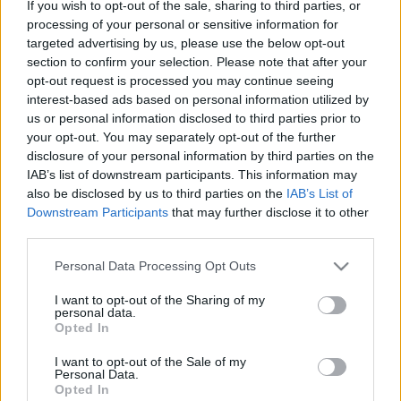
If you wish to opt-out of the sale, sharing to third parties, or
processing of your personal or sensitive information for
targeted advertising by us, please use the below opt-out
section to confirm your selection. Please note that after your
opt-out request is processed you may continue seeing
interest-based ads based on personal information utilized by
us or personal information disclosed to third parties prior to
your opt-out. You may separately opt-out of the further
disclosure of your personal information by third parties on the
IAB’s list of downstream participants. This information may
also be disclosed by us to third parties on the
IAB’s List of
Downstream Participants
that may further disclose it to other
third parties.
Fotó: kecskemetikatona.hu
Please note that this website/app uses one or more Google
Personal Data Processing Opt Outs
services and may gather and store information including but
Cseke Péter
hangsúlyozta: nemcsak a kecskeméti
not limited to your visit or usage behaviour. You may click to
I want to opt-out of the Sharing of my
personal data.
színház, hanem az egyetemes magyar kultúra
grant or deny consent to Google and its third-party tags to
Opted In
számára is nagy dicsőség a meghívás. Alig egy év
use your data for below specified purposes in below Google
alatt a második külföldi meghívásnak tesz eleget a
consent section.
I want to opt-out of the Sale of my
teátrum; ezt megelőzően a londoni West Enden is
Personal Data.
Opted In
jártak, ahol április 28-án Agatha Christie
Az egérfogó