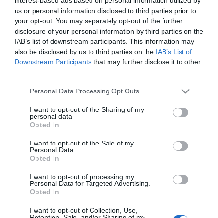
interest-based ads based on personal information utilized by
a tavaly nyári bemutatóhoz képest: Scarlett
us or personal information disclosed to third parties prior to
édesanyja, Ellen, testvére, Suellen, a dadája, a
your opt-out. You may separately opt-out of the further
komornyik Taráról, Pork, a szolgáló, szintén a
disclosure of your personal information by third parties on the
birtokról, és Jack is helyet kaptak a darabban.
IAB’s list of downstream participants. This information may
also be disclosed by us to third parties on the
IAB’s List of
Az Operettszínház vendégjátékaként kerül színre egy
Downstream Participants
that may further disclose it to other
third parties.
másik örökzöld történet, A Csárdáskirálynő is.
Kerényi Miklós Gábor
igazgató vérbeli operettet
Please note that this website/app uses one or more Google
Personal Data Processing Opt Outs
ígér, izgalmas, színes, lenyűgöző produkciót tervez.
services and may gather and store information including but
not limited to your visit or usage behaviour. You may click to
I want to opt-out of the Sharing of my
personal data.
grant or deny consent to Google and its third-party tags to
Opted In
use your data for below specified purposes in below Google
consent section.
I want to opt-out of the Sale of my
Personal Data.
Opted In
I want to opt-out of processing my
Personal Data for Targeted Advertising.
Opted In
I want to opt-out of Collection, Use,
Retention, Sale, and/or Sharing of my