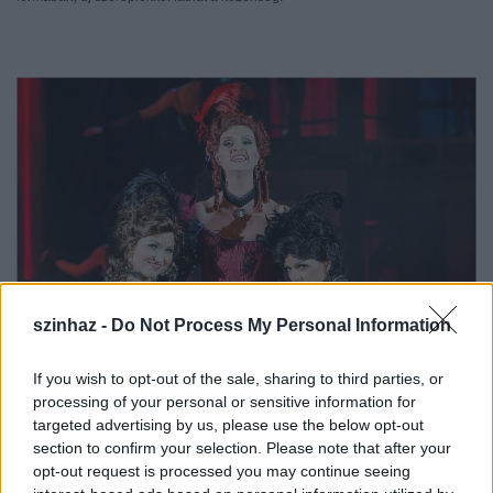
szinhaz -
Do Not Process My Personal Information
If you wish to opt-out of the sale, sharing to third parties, or
processing of your personal or sensitive information for
Az előadás a Budapesti Operettszínházból érkezik
targeted advertising by us, please use the below opt-out
Szegedre. A rendező,
Somogyi Szilárd
elárulta, hogy
section to confirm your selection. Please note that after your
Scarlett visszatérése a jövő nyáron tartogat igazi
opt-out request is processed you may continue seeing
meglepetéseket. Például új karakterek jelennek meg