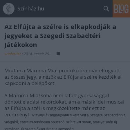
Színház.hu
Az Elfújta a szélre is elkapkodják a
jegyeket a Szegedi Szabadtéri
Játékokon
szinhazhu
•
2014. január 29.
Miután a Mamma Mia! produkcióra már elfogyott
az összes jegy, a nézők az Elfújta a szélre kezdték el
kapkodni a belépőket.
A Mamma Mia! soha nem látott gyorsasággal
döntött eladási rekordokat, ám a másik idei musical,
az Elfújta a szél is megközelítette már ezt az
eredményt.
A tavalyi év legnagyobb sikere volt a Szegedi Szabadtérin a
világhírű, szerelmi-történelmi opuszból színre vitt darab, amelyet idén új
formában, új szereplőkkel láthat a közönség.