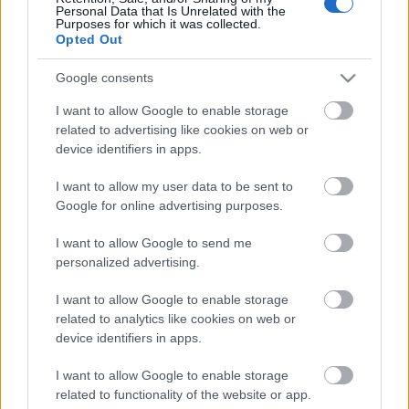
Personal Data that Is Unrelated with the
Purposes for which it was collected.
Opted Out
Google consents
I want to allow Google to enable storage
related to advertising like cookies on web or
device identifiers in apps.
I want to allow my user data to be sent to
A történet az első világháború idején játszódik, és
Google for online advertising purposes.
mivel idén van a világégés 100 éves évfordulója, az
alkotók erre is tekintettel lesznek. Hatalmas kétfejű
I want to allow Google to send me
sas áll majd a díszletünk hátterében, ebben jelenik
personalized advertising.
meg az Orfeum, a hercegi palota és a szálloda
enteriőrje. A látványosság mellett a dalok
I want to allow Google to enable storage
related to analytics like cookies on web or
emlékezetes interpretálása is céljuk lesz.
device identifiers in apps.
I want to allow Google to enable storage
related to functionality of the website or app.
Forrás: Szegedi Szabadtéri Játékok