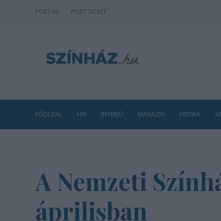
PORT
.hu
PORT TICKET
FŐOLDAL
HÍR
INTERJÚ
MAGAZIN
KRITIKA
S
A Nemzeti Színhá
áprilisban