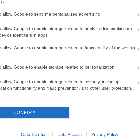
s.
eményezést befogadták. Mint mondta, a Versünnep il
 a költészet napját az országos esemény által.
to allow Google to send me personalized advertising.
o allow Google to enable storage related to analytics like cookies on
evice identifiers in apps.
riumi elnöke felidézte: a Versünnep fesztivál 2005-b
alkalmából - indult útjára a veszprémi Petőfi
o allow Google to enable storage related to functionality of the website
lt. Négy alkalommal rendezték meg, minden alkalom
 kiírást. Mint mondta, pár év kényszerszünet után i
o allow Google to enable storage related to personalization.
yörgy Kulturális Szalonnal együttműködve, a Nemzet
meg a rendezvény, amelynek fő médiatámogatója a
o allow Google to enable storage related to security, including
lő Alap (MTVA).
cation functionality and fraud prevention, and other user protection.
Forrás
CONFIRM
Data Deletion
Data Access
Privacy Policy