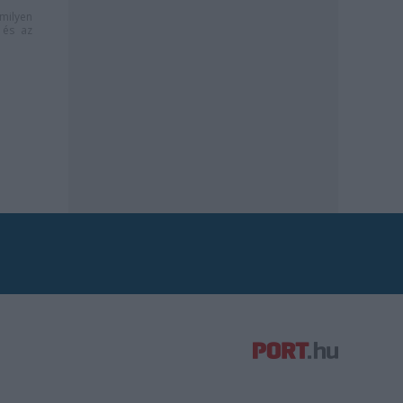
milyen
és az