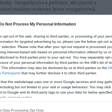
ség - hangsúlyozta a politikus, aki szerint a
vetkező években érdemes lenne mozgalommá
 átfogó programot fogalmaztak meg, a rendezvény
zakma összefogása áll. A program a fiatalokat is
Do Not Process My Personal Information
zeti kultúránk megerősödésében - tette hozzá.
to opt-out of the sale, sharing to third parties, or processing of your per
formation for targeted advertising by us, please use the below opt-out s
r selection. Please note that after your opt-out request is processed y
eing interest-based ads based on personal information utilized by us or
disclosed to third parties prior to your opt-out. You may separately opt-
losure of your personal information by third parties on the IAB’s list of
. This information may also be disclosed by us to third parties on the
IA
Participants
that may further disclose it to other third parties.
lmondta: a Versünnep két részből áll. A színészek és
 that this website/app uses one or more Google services and may gath
enyre 53-an jelentkeztek, az elődöntőket márciusb
including but not limited to your visit or usage behaviour. You may click 
tartják a Nemzeti Színházban. Az esemény fővédnöke
 to Google and its third-party tags to use your data for below specifi
sztere, szakmai fővédnöke
Csoóri Sándor
költő, író.
ogle consent section.
l Data Processing Opt Outs