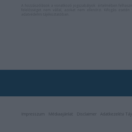
A hozzászólások a
vonatkozó jogszabályok
értelmében felhaszná
felelősséget nem vállal, azokat nem ellenőrzi. Kifogás eseté
adatvédelmi tájékoztatóban
.
Impresszum
Médiaajánlat
Disclaimer
Adatkezelési Táj