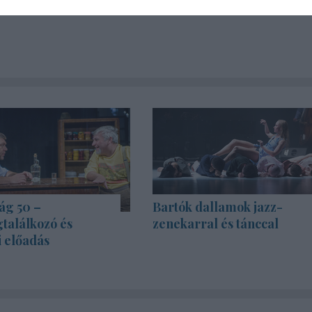
ág 50 –
Bartók dallamok jazz-
találkozó és
zenekarral és tánccal
i előadás