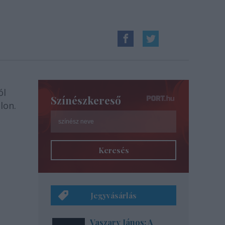
ól
Színészkereső
lon.
Keresés
Jegyvásárlás
Vaszary János: A