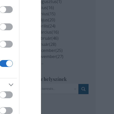
2020 augusztus
(
1
)
k
2020 július
(
16
)
2020 június
(
15
)
2020 május
(
20
)
ek
2020 április
(
24
)
2020 március
(
16
)
2020 február
(
46
)
2020 január
(
28
)
2019 december
(
25
)
k és
2019 november
(
27
)
Tovább
...
lgyi
tyás
Szinház helyszínek
zer
ra