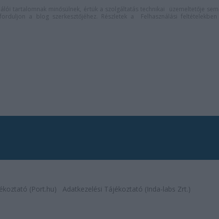
lói tartalomnak minősülnek, értük a
szolgáltatás technikai
üzemeltetője sem
n forduljon a blog szerkesztőjéhez. Részletek a
Felhasználási feltételekben
ékoztató (Port.hu)
Adatkezelési Tájékoztató (Inda-labs Zrt.)