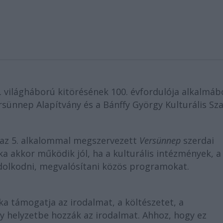
I. világháború kitörésének 100. évfordulója alkalmáb
sünnep Alapítvány és a Bánffy György Kulturális Sza
r az 5. alkalommal megszervezett
Versünnep
szerdai
ka akkor működik jól, ha a kulturális intézmények, a
ndolkodni, megvalósítani közös programokat.
ika támogatja az irodalmat, a költészetet, a
gy helyzetbe hozzák az irodalmat. Ahhoz, hogy ez