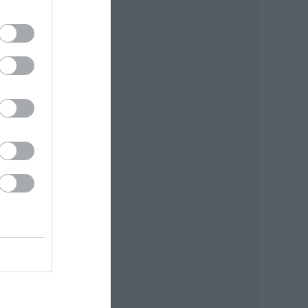
lik
en -
mal
smét
i
: MTI