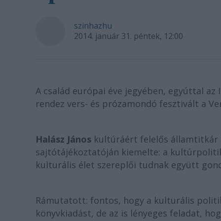
szinhazhu
2014. január 31. péntek, 12:00
A család európai éve jegyében, egyúttal az 
rendez vers- és prózamondó fesztivált a Ver
Halász János
kultúráért felelős államtitká
sajtótájékoztatóján kiemelte: a kultúrpoliti
kulturális élet szereplői tudnak együtt go
Rámutatott: fontos, hogy a kulturális polit
könyvkiadást, de az is lényeges feladat, ho