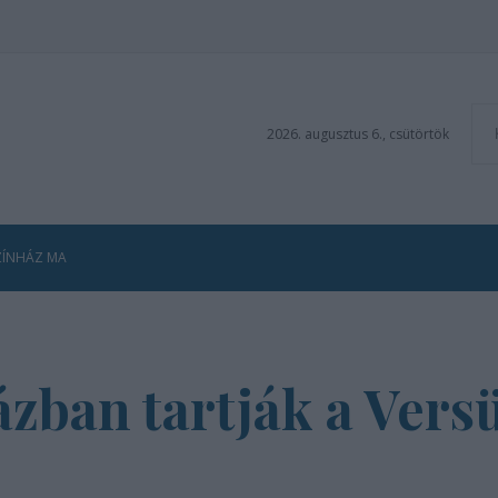
2026. augusztus 6., csütörtök
ZÍNHÁZ MA
zban tartják a Vers