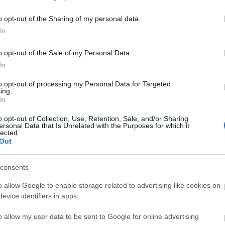
m professzionális érdeklődők számára is meghirdette
iskola, szervezet részvételével. A jelentkezőket
o opt-out of the Sharing of my personal data.
kola és civil közösség, amely vers- és prózamondó
In
k megfelelően. A programnak ezt a részét - amelyn
o opt-out of the Sale of my Personal Data.
at szerveznek -
április 5-én
gálával zárják a
In
nn Rózsa
köznevelésért felelős államtitkár.
to opt-out of processing my Personal Data for Targeted
ing.
In
enyre két kategóriában lehetett nevezni: színművésze
gyetemek és szakirányú felsőoktatási intézmények
o opt-out of Collection, Use, Retention, Sale, and/or Sharing
ersonal Data that Is Unrelated with the Purposes for which it
elnöke
Császár Angela
, tagja
Blaskó Péter, Hűvösvö
lected.
Out
, Rubold Ödön, Oberfrank Pál, Oláh János, Dráfi Má
 kategóriában 1 millió forint, a 2. kategóriában 500 e
consents
o allow Google to enable storage related to advertising like cookies on
evice identifiers in apps.
gazgatója örömét fejezte ki, hogy az esemény otthon
o allow my user data to be sent to Google for online advertising
 teátrumban a költői színház megteremtésére