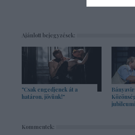
Ajánlott bejegyzések:
"Csak engedjenek át a
Bányavir
határon, jövünk!"
Közönség
jubileum
Kommentek: