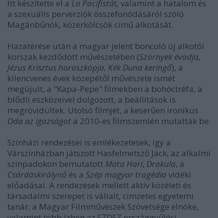
Itt készítette el a
La Pacifistá
t, valamint a hatalom és
a szexuális perverziók összefonódásáról szóló
Magánb
ű
nök, közerkölcsök cím
ű
alkotását.
Hazatérése után a magyar jelent boncoló új alkotói
korszak kezd
ő
dött m
ű
vészetében (
Szörnyek évadja,
Jézus Krisztus horoszkópja, Kék Duna kering
ő
), a
kilencvenes évek közepét
ő
l m
ű
vészete ismét
megújult, a "Kapa-Pepe" filmekben a bohóctréfa, a
bl
ő
dli eszközeivel dolgozott, a beállítások is
megrövidültek. Utolsó filmjét, a keser
ű
en ironikus
Oda az igazságot
a 2010-es filmszemlén mutatták be.
Színházi rendezései is emlékezetesek, így a
Várszínházban játszott Hasfelmetsz
ő
Jack, az alkalmi
színpadokon bemutatott
Mata Hari
,
Drakula
, a
Csárdáskirályn
ő
és a
Szép magyar tragédia
vidéki
el
ő
adásai. A rendezések mellett aktív közéleti és
társadalmi szerepet is vállalt, címzetes egyetemi
tanár, a Magyar Filmm
ű
vészek Szövetsége elnöke,
valamint több ízben az SZDSZ országgy
ű
lési