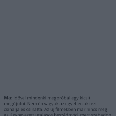
Ma:
Idővel mindenki megpróbál egy kicsit
megújulni. Nem én vagyok az egyetlen aki ezt
csinálja és csinálta. Az új filmekben már nincs meg
az úgynevezett utalásos beszédmód, mert szabadon