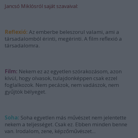
Jancsó Miklósról saját szavaival:
Reflexió:
Az emberbe beleszorul valami, ami a
társadalomból érinti, megérinti. A film reflexió a
társadalomra.
Film:
Nekem ez az egyetlen szórakozásom, azon
kívül, hogy olvasok, tulajdonképpen csak ezzel
foglalkozok. Nem pecázok, nem vadászok, nem
gyűjtök bélyeget.
Soha:
Soha egyetlen más művészet nem jelentette
nekem a teljességet. Csak ez. Ebben minden benne
van. Irodalom, zene, képzőművészet...