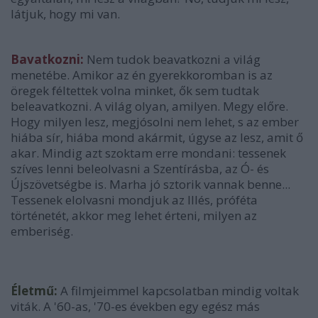
látjuk, hogy mi van.
Bavatkozni:
Nem tudok beavatkozni a világ
menetébe. Amikor az én gyerekkoromban is az
öregek féltettek volna minket, ők sem tudtak
beleavatkozni. A világ olyan, amilyen. Megy előre.
Hogy milyen lesz, megjósolni nem lehet, s az ember
hiába sír, hiába mond akármit, úgyse az lesz, amit ő
akar. Mindig azt szoktam erre mondani: tessenek
szíves lenni beleolvasni a Szentírásba, az Ó- és
Újszövetségbe is. Marha jó sztorik vannak benne...
Tessenek elolvasni mondjuk az Illés, próféta
történetét, akkor meg lehet érteni, milyen az
emberiség.
Életm
ű
:
A filmjeimmel kapcsolatban mindig voltak
viták. A '60-as, '70-es években egy egész más