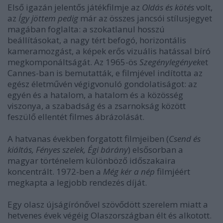
Els
ő
igazán jelent
ő
s játékfilmje az
Oldás és kötés
volt,
az
Így jöttem pedig
már az összes jancsói stílusjegyet
magában foglalta: a szokatlanul hosszú
beállításokat, a nagy tért befogó, horizontális
kameramozgást, a képek er
ő
s vizuális hatással bíró
megkomponáltságát. Az 1965-ös
Szegénylegények
et
Cannes-ban is bemutatták, e filmjével indította az
egész életm
ű
vén végigvonuló gondolatiságot: az
egyén és a hatalom, a hatalom és a közösség
viszonya, a szabadság és a zsarnokság között
feszül
ő
ellentét filmes ábrázolását.
A hatvanas években forgatott filmjeiben (
Csend és
kiáltás, Fényes szelek, Égi bárány
) els
ő
sorban a
magyar történelem különböz
ő
id
ő
szakaira
koncentrált. 1972-ben a
Még kér a nép
filmjéért
megkapta a legjobb rendezés díját.
Egy olasz újságírón
ő
vel szöv
ő
dött szerelem miatt a
hetvenes évek végéig Olaszországban élt és alkotott.