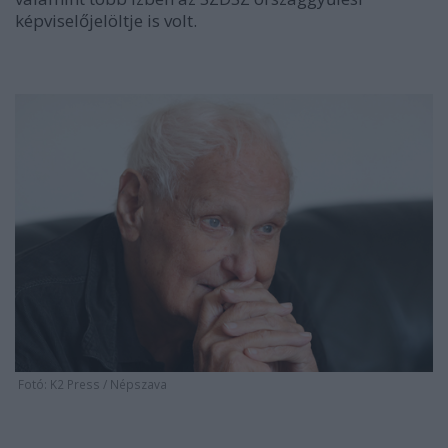
képvisel
ő
jelöltje is volt.
Fotó: K2 Press / Népszava