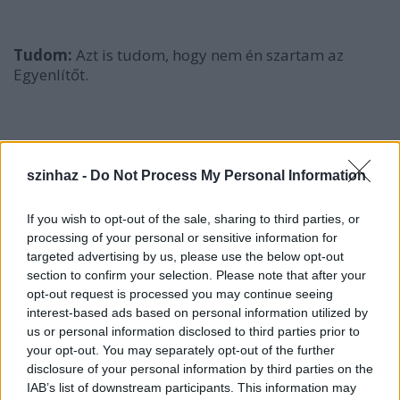
Tudom:
Azt is tudom, hogy nem én szartam az
Egyenlítőt.
Másság:
Az egész magyar filmgyártás – beleértve a
játékfilmeket is – fillérekbe kerül. Annyi pénzből,
szinhaz -
Do Not Process My Personal Information
amit összesen a magyar filmekre fordítanak,
Amerikában független filmet lehet forgatni. Az
If you wish to opt-out of the sale, sharing to third parties, or
európai, de különösen a vasfüggöny mögötti kultúra
processing of your personal or sensitive information for
mindig a másság kultúrája volt. A másság egy
targeted advertising by us, please use the below opt-out
szekta.
section to confirm your selection. Please note that after your
opt-out request is processed you may continue seeing
interest-based ads based on personal information utilized by
us or personal information disclosed to third parties prior to
Állandóan:
Állandóan kell járjon idebent valami az agyadban, hogy meg
your opt-out. You may separately opt-out of the further
tudd oldani ennyi pénzből.
disclosure of your personal information by third parties on the
IAB’s list of downstream participants. This information may