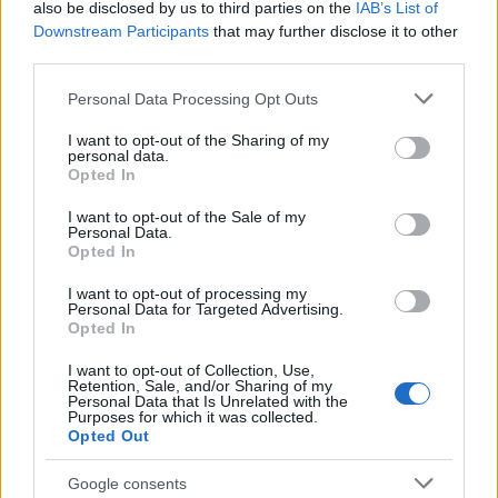
also be disclosed by us to third parties on the
IAB’s List of
Más:
De velem mindig ez történik, már nagyon
Downstream Participants
that may further disclose it to other
régóta. Mindig forgatókönyvet írtunk, mert arra
third parties.
adták a pénzt. Egyszer egy filmünknek a
Please note that this website/app uses one or more Google
forgatókönyve nyomtatásban is megjelent, ez volt a
Personal Data Processing Opt Outs
services and may gather and store information including but
Magyar rapszódia - Allegro Barbaro. És akkor
not limited to your visit or usage behaviour. You may click to
I want to opt-out of the Sharing of my
elhatároztam, hogy meg fogom csinálni azt a
personal data.
grant or deny consent to Google and its third-party tags to
forgatókönyvet, amit leírtunk a Hernádival. És
Opted In
use your data for below specified purposes in below Google
képtelen voltam megcsinálni! A Csákány Zsuzsi már
consent section.
I want to opt-out of the Sale of my
akkor a vágóm és feleségem volt, mondtam neki,
Personal Data.
hogy "mondd meg, hogy kell megcsinálni egy
Opted In
forgatókönyvből egy filmet!". Mert ő csinált már, a
I want to opt-out of processing my
Szabónak a vágója volt, meg a Rózsa Jancsinak.
Personal Data for Targeted Advertising.
Tehát értette ezt a klasszikus filmcsinálást. De én
Opted In
képtelen voltam megcsinálni azt, amit leírtam, mást
csináltam belőle.
I want to opt-out of Collection, Use,
Retention, Sale, and/or Sharing of my
Personal Data that Is Unrelated with the
Purposes for which it was collected.
Opted Out
Diktátorok:
És az ellenkultúra mindig szimpatikus.
Google consents
Az ellenkultúra harcos. „Köpök arra, hogy engem el