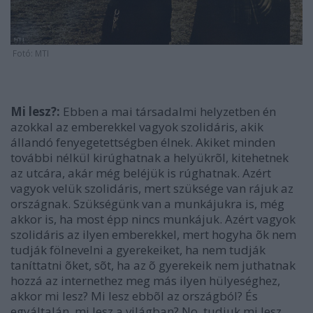
Fotó: MTI
Mi lesz?:
Ebben a mai társadalmi helyzetben én
azokkal az emberekkel vagyok szolidáris, akik
állandó fenyegetettségben élnek. Akiket minden
további nélkül kirúghatnak a helyükrõl, kitehetnek
az utcára, akár még beléjük is rúghatnak. Azért
vagyok velük szolidáris, mert szüksége van rájuk az
országnak. Szükségünk van a munkájukra is, még
akkor is, ha most épp nincs munkájuk. Azért vagyok
szolidáris az ilyen emberekkel, mert hogyha õk nem
tudják fölnevelni a gyerekeiket, ha nem tudják
taníttatni õket, sõt, ha az õ gyerekeik nem juthatnak
hozzá az internethez meg más ilyen hülyeséghez,
akkor mi lesz? Mi lesz ebbõl az országból? És
egyáltalán, mi lesz a világban? No, tudjuk mi lesz,