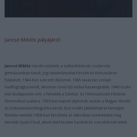
Jancsó Miklós pályájáról:
Jancsó Miklós
Vácott született, a székesfehérvári cisztercita
gimnáziumban tanult. Jogi tanulmányokat Pécsett és Kolozsváron
folytatott, 1944-ben szerzett diplomát. 1945 tavaszán szovjet
hadifogságba került, ahonnan rövid id
ő
múlva hazaengedték. 1946
ő
szén
már Budapesten volt, s felvették a Színház- és Filmm
ű
vészeti F
ő
iskola
filmrendez
ő
szakára. 1950-ben kapott diplomát, ezután a Magyar Híradó-
és Dokumentumfilmgyárba került. Els
ő
önálló játékfilmjét (
A harangok
Rómába mentek
) 1958-ban készítette el, ekkoriban ismerkedett meg
Hernádi Gyula íróval, akivel ett
ő
l kezdve barátok és szerz
ő
társak lettek.