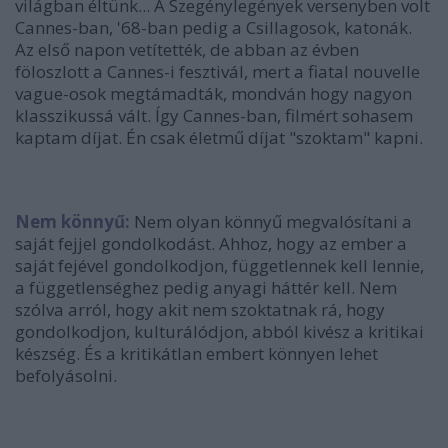
világban éltünk... A Szegénylegények versenyben volt
Cannes-ban, '68-ban pedig a Csillagosok, katonák.
Az első napon vetítették, de abban az évben
föloszlott a Cannes-i fesztivál, mert a fiatal nouvelle
vague-osok megtámadták, mondván hogy nagyon
klasszikussá vált. Így Cannes-ban, filmért sohasem
kaptam díjat. Én csak életmű díjat "szoktam" kapni.
Nem könnyű:
Nem olyan könny
ű
megvalósítani a
saját fejjel gondolkodást. Ahhoz, hogy az ember a
saját fejével gondolkodjon, függetlennek kell lennie,
a függetlenséghez pedig anyagi háttér kell. Nem
szólva arról, hogy akit nem szoktatnak rá, hogy
gondolkodjon, kulturálódjon, abból kivész a kritikai
készség. És a kritikátlan embert könnyen lehet
befolyásolni.