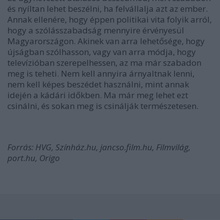
és nyíltan lehet beszélni, ha felvállalja azt az ember.
Annak ellenére, hogy éppen politikai vita folyik arról,
hogy a szólásszabadság mennyire érvényesül
Magyarországon. Akinek van arra lehetősége, hogy
újságban szólhasson, vagy van arra módja, hogy
televízióban szerepelhessen, az ma már szabadon
meg is teheti. Nem kell annyira árnyaltnak lenni,
nem kell képes beszédet használni, mint annak
idején a kádári időkben. Ma már meg lehet ezt
csinálni, és sokan meg is csinálják természetesen.
Forrás: HVG, Színház.hu, jancso.film.hu, Filmvilág,
port.hu, Origo