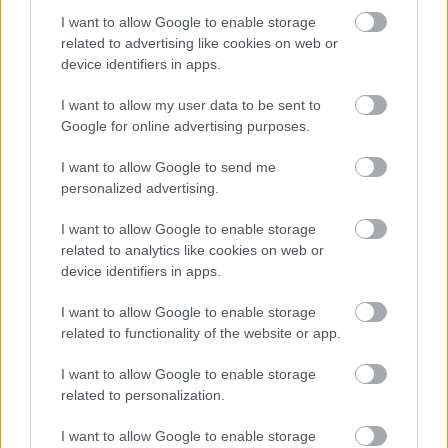
akarnak nyomni.” Ennek sikere van, különösen a
I want to allow Google to enable storage
fiatalság körében. Hogy lehet élni az elnyomásban?
related to advertising like cookies on web or
A magyarok régen megtanulták. Adottság, módszer,
device identifiers in apps.
kialakult tempó. Régen is ez volt: tudtad, hogy el
vagy nyomva, és tudtad, hogy lehet elmondani a
I want to allow my user data to be sent to
véleményedet úgy, hogy ne vágjanak pofán. De
Google for online advertising purposes.
az egyéniség is fontos. Korábban megnéztem öt-tíz
percet egy filmből, és meg tudtam mondani, hogy
I want to allow Google to send me
kié.A művészetben az egyéniség nem bántó, sőt.
personalized advertising.
Amikor a politikában jön elő – nem akarom én
I want to allow Google to enable storage
Orbán Viktort bántani, de amikor az egyénisége
related to analytics like cookies on web or
rányomja a bélyegét az országra –, már nem biztos,
device identifiers in apps.
hogy jó. Mi diktátorok vagyunk az alatt a pár hét
alatt, amíg filmet csinálunk, de csak addig.
I want to allow Google to enable storage
related to functionality of the website or app.
Vágyak:
Nincsenek különösebb vágyaim. Az örök
I want to allow Google to enable storage
életet hiába kérem, az nem megy, az nincs.
related to personalization.
I want to allow Google to enable storage