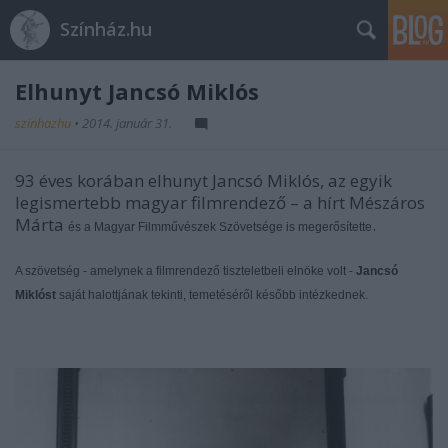
Színház.hu
Elhunyt Jancsó Miklós
szinhazhu
•
2014. január 31.
93 éves korában elhunyt Jancsó Miklós, az egyik
legismertebb magyar filmrendező – a hírt Mészáros
Márta
.
és a Magyar Filmm
ű
vészek Szövetsége is meger
ő
sítette
A szövetség - amelynek a filmrendez
ő
tiszteletbeli elnöke volt -
Jancsó
Miklóst
saját halottjának tekinti, temetésér
ő
l kés
ő
bb intézkednek.