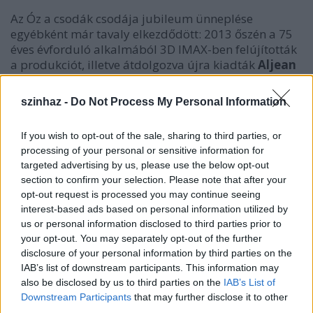
Az Óz a csodák csodája jubileum ünneplése
egyébként már tavaly elkezdődött: 2013 őszén a 75
éves évforduló alkalmából 3D IMAX-ben felújították
a produkciót, illetve átdolgozva újra kiadták
Aljean
Harmetz
The Making of the Wizard of Oz
című
könyvét, amely a film születését meséli el, a
szinhaz -
Do Not Process My Personal Information
körülményes szereplőválogatástól, a jelmez- és
sminkmódosításokon át a rendezőváltásokig.
If you wish to opt-out of the sale, sharing to third parties, or
processing of your personal or sensitive information for
targeted advertising by us, please use the below opt-out
section to confirm your selection. Please note that after your
opt-out request is processed you may continue seeing
interest-based ads based on personal information utilized by
us or personal information disclosed to third parties prior to
your opt-out. You may separately opt-out of the further
disclosure of your personal information by third parties on the
IAB’s list of downstream participants. This information may
also be disclosed by us to third parties on the
IAB’s List of
Downstream Participants
that may further disclose it to other
third parties.