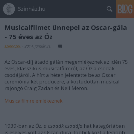
Színház.hu
Musicalfilmet ünnepel az Oscar-gála
- 75 éves az Óz
szinhazhu
•
2014. január 31.
Az Oscar-díj átadó gálán megemlékeznek az idén 75
éves, klasszikus musicalfilmről, az Óz a csodák
csodájáról. A hírt a héten jelentette be az Oscar
ceremónia két producere, a köztudottan musical
rajongó Craig Zadan és Neil Meron.
Musicalfilmre emlékeznek
1939-ban az
Óz, a csodák csodája
hat kategóriában
is esélyes volt az Oscar-díjra, többek közt a legjobb