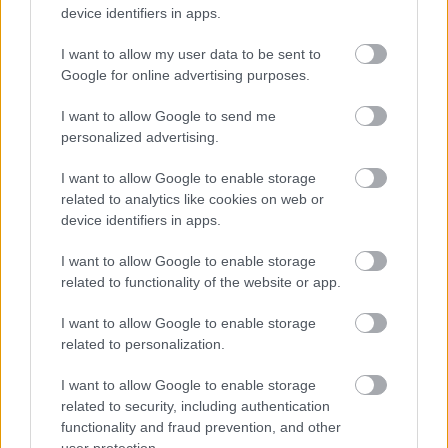
megnyújtaná, illetve hogy a dal nem illik egy
device identifiers in apps.
gyereklányhoz; az MGM stúdióvezetője emellett túl
szomorúnak találta a dalt, és úgy vélte lelassítaná a
I want to allow my user data to be sent to
film tempóját is.
Google for online advertising purposes.
I want to allow Google to send me
personalized advertising.
A filmstúdió több vezetője is megalázónak érezte,
I want to allow Google to enable storage
hogy a 17 éves
Garlandnak
egy tanyán kell
related to analytics like cookies on web or
előadnia. A film producre,
Mervyn LeRoy
és a
device identifiers in apps.
társproducer
Arthur Freed
viszont ragaszkodtak a
dalhoz.
LeRoy
még azzal is fenyegetőzött, hogy ha
I want to allow Google to enable storage
kivágják az Over the rainbow-t, ő kiszáll a
related to functionality of the website or app.
produkcióból. A jelenet egyébként állítólag olyan jól
sikerült, hogy
Judy Garland
a szomorú dalszöveg
I want to allow Google to enable storage
miatt végig zokogta a felvételt és vele zokogott az
related to personalization.
egész stáb.
I want to allow Google to enable storage
related to security, including authentication
functionality and fraud prevention, and other
user protection.