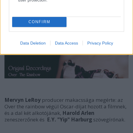
CONFIRM
Data Deletion
Data Access
Privacy Policy
Mervyn LeRoy
producer makacssága megérte: az
Over the rainbow végül Oscar-díjat hozott a filmnek,
és a dal két alkotójának,
Harold Arlen
zeneszerzőnek és
E.Y. "Yip" Harburg
szövegírónak.