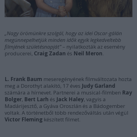
„Nagy örömünkre szolgál, hogy az idei Oscar-gálán
megünnepelhetjük minden idők egyik legkedveltebb
filmjének születésnapját”
– nyilatkozták az esemény
producerei,
Craig Zadan
és
Neil Meron
.
L. Frank Baum
meseregényének filmváltozata hozta
meg a Dorothyt alakító, 17 éves
Judy Garland
számára a hírnevet. Partnerei a musical-filmben
Ray
Bolger
,
Bert Larh
és
Jack Haley
, vagyis a
Madárijesztő, a Gyáva Oroszlán és a Bádogember
voltak. A történetből több rendezőváltás után végül
Victor Fleming
készített filmet.