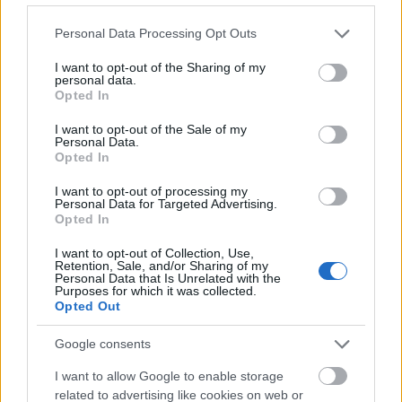
Please note that this website/app uses one or more Google
Personal Data Processing Opt Outs
services and may gather and store information including but
not limited to your visit or usage behaviour. You may click to
I want to opt-out of the Sharing of my
personal data.
grant or deny consent to Google and its third-party tags to
Opted In
use your data for below specified purposes in below Google
consent section.
I want to opt-out of the Sale of my
Personal Data.
Opted In
I want to opt-out of processing my
Personal Data for Targeted Advertising.
A filmdal, ami Oscart hozott
Opted In
I want to opt-out of Collection, Use,
Retention, Sale, and/or Sharing of my
Personal Data that Is Unrelated with the
Az Óz, a csodák csodája egyik emblematikus dala,
Purposes for which it was collected.
Opted Out
az
majdnem kimaradt a filmből, mivel
Over the rainbow
az utómunkák során kivágták volna a jelenetet,
Google consents
amelyben
elénekli. Az MGM stúdió
Judy Garland
ugyanis úgy gondolta, hogy a Kansasban, vagyis
I want to allow Google to enable storage
Dorothy otthonában játszódó részeket túlságosan
related to advertising like cookies on web or