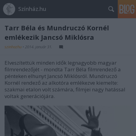
Színház.hu
Tarr Béla és Mundruczó Kornél
emlékezik Jancsó Miklósra
szinhazhu
•
2014. január 31.
Elveszítettük minden idők legnagyobb magyar
filmrendezőjét - mondta Tarr Béla filmrendező a
pénteken elhunyt Jancsó Miklósról. Mundruczó
Kornél rendező az alkotóra emlékezve kiemelte:
szakmai etalon volt számára, filmjei nagy hatással
voltak generációjára.