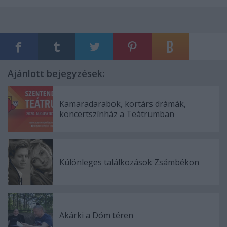
Ajánlott bejegyzések:
Kamaradarabok, kortárs drámák,
koncertszínház a Teátrumban
Különleges találkozások Zsámbékon
Akárki a Dóm téren