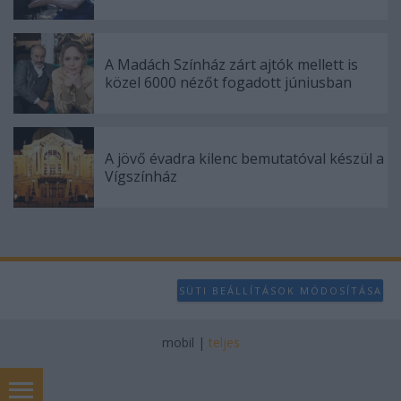
A Madách Színház zárt ajtók mellett is
közel 6000 nézőt fogadott júniusban
A jövő évadra kilenc bemutatóval készül a
Vígszínház
SÜTI BEÁLLÍTÁSOK MÓDOSÍTÁSA
mobil
|
teljes