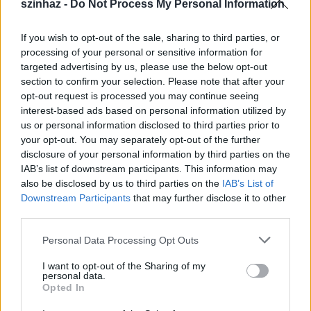
szinhaz -
Do Not Process My Personal Information
együtt dolgozik immár a harmadik
játékfilmen. "
Miki
bácsi mindig is szakmai etalon
If you wish to opt-out of the sale, sharing to third parties, or
volt számomra, kijelölte az én életutamat is" -
processing of your personal or sensitive information for
mondta a film- és színházi rendező.
targeted advertising by us, please use the below opt-out
section to confirm your selection. Please note that after your
opt-out request is processed you may continue seeing
Felidézte, hogy
Jancsó Miklóst
szakmai tisztesség
interest-based ads based on personal information utilized by
jellemezte, hiszen a mindenkori alkotói szabadságot
us or personal information disclosed to third parties prior to
helyezte a pénzcsinálás elé. "Olyan szabadság áradt
your opt-out. You may separately opt-out of the further
belőle az utolsó pillanatig, amely az emberre mindig
disclosure of your personal information by third parties on the
elképesztő hatással volt" - mondta, hozzátéve, hogy
IAB’s list of downstream participants. This information may
az alkotót jellemző irónia, kaján mosoly, kritikai
also be disclosed by us to third parties on the
IAB’s List of
szemlélet meghatározta az ő filmes célkitűzéseit is.
Downstream Participants
that may further disclose it to other
third parties.
Please note that this website/app uses one or more Google
Personal Data Processing Opt Outs
services and may gather and store information including but
not limited to your visit or usage behaviour. You may click to
I want to opt-out of the Sharing of my
personal data.
grant or deny consent to Google and its third-party tags to
Opted In
use your data for below specified purposes in below Google
consent section.