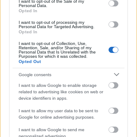
I want to opt-out of the Sale of my
Personal Data.
Opted In
I want to opt-out of processing my
Personal Data for Targeted Advertising.
Opted In
I want to opt-out of Collection, Use,
Retention, Sale, and/or Sharing of my
Personal Data that Is Unrelated with the
Purposes for which it was collected.
Opted Out
Mundruczó Kornél (Fotó: Erdély Mátyás)
Google consents
Szólt arról, hogy az alkotó korai filmjei nagy hatást
I want to allow Google to enable storage
gyakoroltak egész generációjára. Mint mondta:
related to advertising like cookies on web or
Jancsó Miklós
tette naggyá a magyar filmet. "Nem
device identifiers in apps.
azt mondom, hogy egyedül tette ezt, de a magyar
I want to allow my user data to be sent to
filmnek egy olyan ágát hozta létre, amelyhez
Google for online advertising purposes.
tartozónak érzem magamat is" - fogalmazott.
Jancsó Miklós
hatása tükröződik a hosszú
I want to allow Google to send me
beállításokban, az elnyomottakról, a társadalom
personalized advertising.