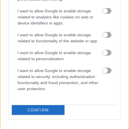
kiszolgáltatottjairól való gondolkodásban és a
problémák rajtuk keresztül való ábrázolásában -
I want to allow Google to enable storage
tette hozzá. Metaforikus látásmódját - amely a
related to analytics like cookies on web or
korszakot is jellemezte - az utána felnövő generációk
device identifiers in apps.
magyar filmesei is figyelembe vették - fogalmazott
Mundruczó
, kiemelve, hogy "mindenki
Jancsó
I want to allow Google to enable storage
Miklós
köpönyegéből bújt elő".
Tarr Béla
related to functionality of the website or app.
generációja és a mostani fiatal filmesek
szemléletükben köthetők életművéhez.
I want to allow Google to enable storage
related to personalization.
"Hálás vagyok a sorsnak, hogy ilyen közel
I want to allow Google to enable storage
related to security, including authentication
kerülhettem hozzá és játszhattam utolsó filmjeiben
functionality and fraud prevention, and other
kisebb szerepeket. Jó volt őt munka közben látni,
user protection.
nagy hatással volt rám" - mondta a
Delta
és a
Szép
napok
alkotója. Hozzátette:
Jancsó Miklós
a filmjein
keresztül, az életével tanított, példát mutatott,
szemléletében sosem volt kirekesztő. "Mint aki egy
CONFIRM
évszázadot átélt, a 21. században már nem maradt
más lehetősége, mint szórakozni rajtunk" -
fogalmazott. Aktív életet élt, aktívan vett részt a