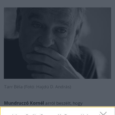
Tarr Béla (Fotó: Hajdú D. András)
Mundruczó Kornél
arról beszélt, hogy
megrendülten hallotta
Jancsó Miklós
halálhírét,
akivel baráti viszonyt ápolt, fiával,
Dáviddal
pedig