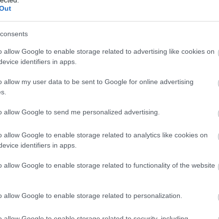
 vesszőparipám, hogy olyan előadásokat kell létreho
Out
et a kérdés, hogy ezt tulajdonképpen miért is nézi
 például a
Rükvercet
játsszuk a Kamrában, mindig
consents
zó. A
Szeret…lek
is ilyen volt. Nem is biztos, hogy az a 
o allow Google to enable storage related to advertising like cookies on
et, hogy nem is kell mindent kifejteni, elég csak
evice identifiers in apps.
az is felmerült bennem, hogy egy mai színésznek már
o allow my user data to be sent to Google for online advertising
ségekre van szüksége.
s.
to allow Google to send me personalized advertising.
o allow Google to enable storage related to analytics like cookies on
be, hogy ő egy "nagy színész"-típus. A tartása, a
evice identifiers in apps.
 férfiszínészre vall. Ezzel szemben például
Kereszt
o allow Google to enable storage related to functionality of the website
 mindenre nyitott. Amikor próbál, bármilyen
ogy nevetségessé válik. Vannak korlátai, de van benn
o allow Google to enable storage related to personalization.
o allow Google to enable storage related to security, including