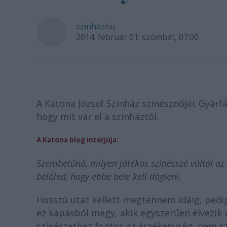
szinhazhu
2014. február 01. szombat, 07:00
A Katona József Színház színésznőjét Gyárfá
hogy mit vár el a színháztól.
A Katona blog interjúja:
Szembetűnő, milyen játékos színésszé váltál az
belőled, hogy ebbe bele kell dögleni.
Hosszú utat kellett megtennem idáig, pedig
ez kapásból megy, akik egyszerűen élvezik a
színészethez fontos az érzékenység, nem sz