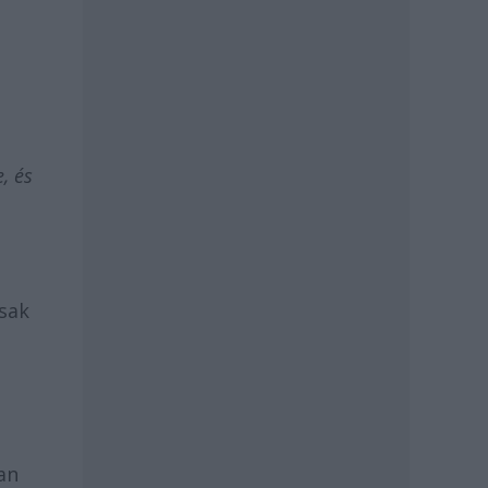
, és
ssak
an