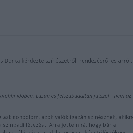
s Dorka kérdezte színészetről, rendezésről és arról,
 utóbbi időben. Lazán és felszabadultan játszol - nem az
 azt gondolom, azok valók igazán színésznek, akikn
 színpadi létezést. Arra jöttem rá, hogy bár a
abad túlérzékenynek lenni. Én sokáig túlérzékeny