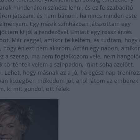
rok mindenáron színész lenni, és ez felszabadító
ron játszani, és nem bánom, ha nincs minden este
ó élményem. Egy másik színházban játszottam egy
öttem ki jól a rendezővel. Emiatt egy rossz érzés
bot. Már reggel, amikor felkeltem, és tudtam, hogy 
, hogy én ezt nem akarom. Aztán egy napon, amikor
éz a szerep, ma nem foglalkozom vele, nem hangol
ok történtek velem a színpadon, mint soha azelőtt.
ni. Lehet, hogy másnak az a jó, ha egész nap treníroz
olyan közegben működöm jól, ahol látom az emberek
, ki mit gondol, ott félek.