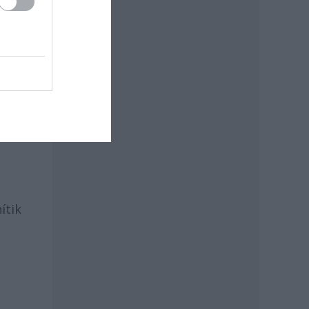
rzem
n
r
 én
ítik