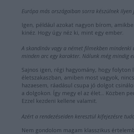
Európa más országaiban sorra készülnek ilyen 
Igen, például azokat nagyon bírom, amikbe
kinéz. Hogy úgy néz ki, mint egy ember.
A skandináv vagy a német filmekben mindenki úg
minden arc egy karakter. Nálunk még mindig el
Sajnos igen, régi hagyomány, hogy folyton 
életszakaszban, amiben most vagyok, nincs i
hazaesem, ráadásul csupa jó dolgot csinál
a dolgokon. Így megy el az élet... Közben p
Ezzel kezdeni kellene valamit.
Azért a rendezéseiden keresztül kifejezésre tudo
Nem gondolom magam klasszikus értelemben