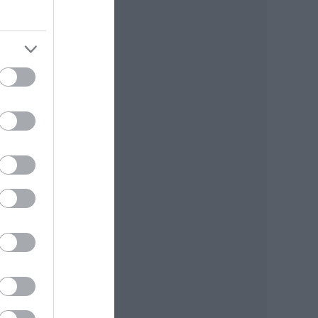
zni,
k.
jó,
es
e