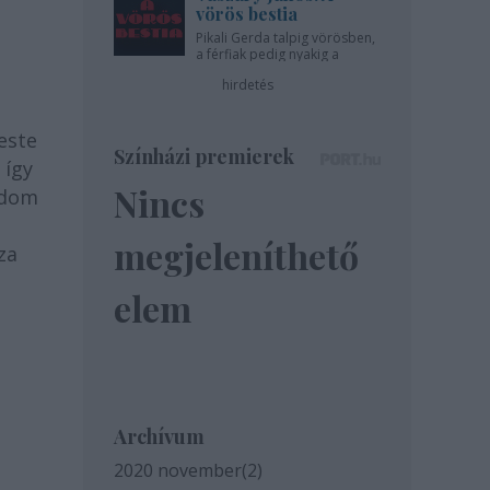
vörös bestia
Pikali Gerda talpig vörösben,
a férfiak pedig nyakig a
pácban - az Újszínházban!
hirdetés
este
Színházi premierek
 így
Nincs
ódom
megjeleníthető
za
elem
Archívum
2020 november
(
2
)