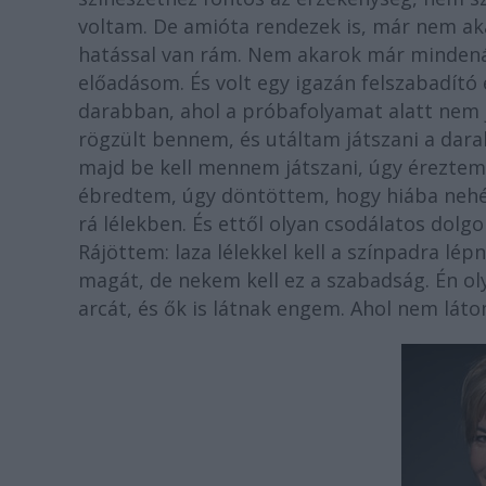
voltam. De amióta rendezek is, már nem aka
hatással van rám. Nem akarok már mindená
előadásom. És volt egy igazán felszabadít
darabban, ahol a próbafolyamat alatt nem j
rögzült bennem, és utáltam játszani a dara
majd be kell mennem játszani, úgy éreztem
ébredtem, úgy döntöttem, hogy hiába neh
rá lélekben. És ettől olyan csodálatos dolg
Rájöttem: laza lélekkel kell a színpadra lép
magát, de nekem kell ez a szabadság. Én 
arcát, és ők is látnak engem. Ahol nem látom