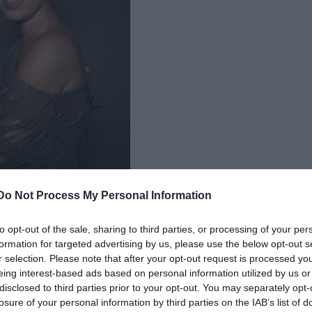
Do Not Process My Personal Information
tó: Trokán Nóra
to opt-out of the sale, sharing to third parties, or processing of your per
formation for targeted advertising by us, please use the below opt-out s
 egy új közegbe, hogy őszinte és nyitott vagy, akkor ezt 
r selection. Please note that after your opt-out request is processed y
eing interest-based ads based on personal information utilized by us or
disclosed to third parties prior to your opt-out. You may separately opt-
losure of your personal information by third parties on the IAB’s list of
 túl sok, vagy túl közvetlen lenni, amitől a