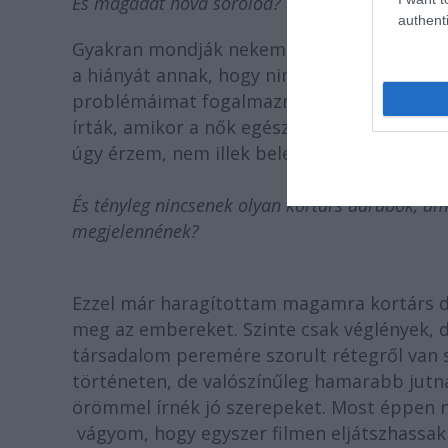
És magadat hová sorolod?
authenti
Gyakran mondják nekem, hogy szabálytalan 
a hiányát annak, hogy nincsenek olyan dar
problémáimat fogalmaznák meg. A klasszik
írták, amikor a nők egészen más életet élt
úgy érzem, nem illek bele ezekbe a régi sz
És tényleg nincsenek olyan kortárs darabok, 
megjelennének?
Ezzel már haragítottam magamra kortárs d
meg az embereket. Szinte csak véglények, 
társadalom peremére szorult rétegről van 
történeten, de valószínűleg hamarabb jut
örömmel írnék jó szerepeket. Most éppen ne
vágyom, hogy egyszer filmen eljátszhassak