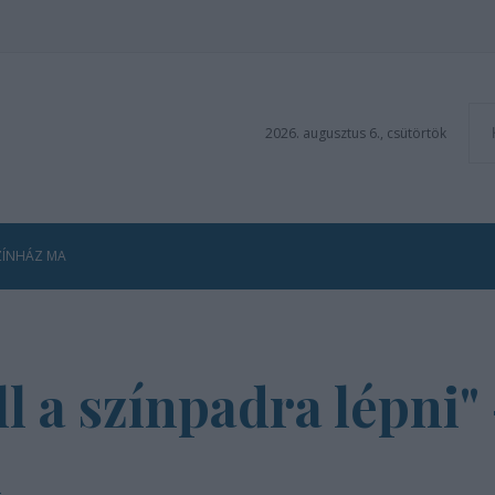
2026. augusztus 6., csütörtök
ZÍNHÁZ MA
ll a színpadra lépni" 
l