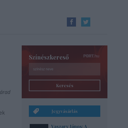
Színészkereső
Keresés
 árad
Jegyvásárlás
ek
Vaszary János: A