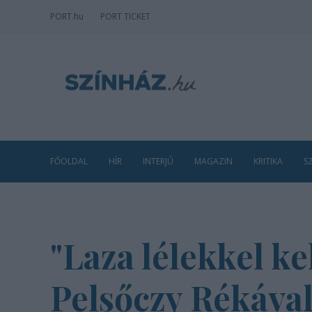
PORT
.hu
PORT TICKET
FŐOLDAL
HÍR
INTERJÚ
MAGAZIN
KRITIKA
S
"Laza lélekkel ke
Pelsőczy Rékáva