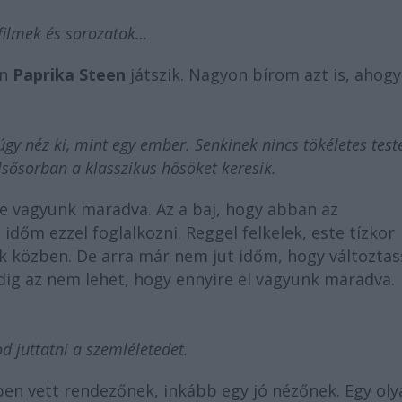
filmek és sorozatok…
n
Paprika Steen
játszik. Nagyon bírom azt is, ahogy
y néz ki, mint egy ember. Senkinek nincs tökéletes teste
sősorban a klasszikus hősöket keresik.
le vagyunk maradva. Az a baj, hogy abban az
dőm ezzel foglalkozni. Reggel felkelek, este tízkor
ok közben. De arra már nem jut időm, hogy változta
edig az nem lehet, hogy ennyire el vagyunk maradva.
d juttatni a szemléletedet.
 vett rendezőnek, inkább egy jó nézőnek. Egy oly