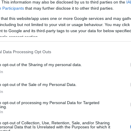
. This information may also be disclosed by us to third parties on the
IA
kolára is úgy érkeztem, hogy volt egy elképzelése
Participants
that may further disclose it to other third parties.
z osztállyal. (
a 2011-ben indult
Pelsőczy Réka
 that this website/app uses one or more Google services and may gath
 Filmművészeti Egyetemen - a szerk.) És csak most
including but not limited to your visit or usage behaviour. You may click 
 én már rögtön ezt szerettem volna! A türelmetlenség
 to Google and its third-party tags to use your data for below specifi
ogle consent section.
ll tanulnom, hogy mindennek megvan a maga ideje. 
l Data Processing Opt Outs
áz Magyarországon kissé mintha le lenne maradva a kort
o opt-out of the Sharing of my personal data.
ngre és vizuális kultúrára, ami ránk zúdul, a tempóra,
In
sztási szokásainkra? Ritkán éli meg az ember, hogy
ás.
o opt-out of the Sale of my Personal Data.
In
to opt-out of processing my Personal Data for Targeted
yon régóta érzem. Amikor rendezőként hozok létre e
ing.
sünk fel, amiről a néző rögtön érzi, hogy róla szól.
In
zek részt. Lehet persze kritizálni az előadást, hogy 
o opt-out of Collection, Use, Retention, Sale, and/or Sharing
lami egészen mást is ki lehetne hozni. De a lényeg,
ersonal Data that Is Unrelated with the Purposes for which it
lected.